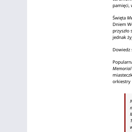
pamięci, 
Święta
Me
Dniem We
przyszło 
jednak ż
Dowiedz 
Popularną
Memorial
miasteczk
orkiestry 
m
1
w