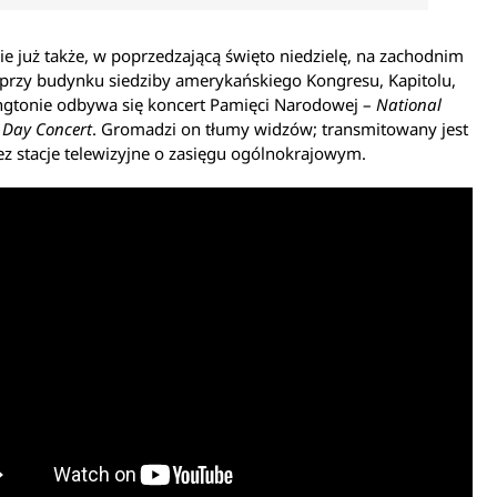
ie już także, w poprzedzającą święto niedzielę, na zachodnim
 przy budynku siedziby amerykańskiego Kongresu, Kapitolu,
gtonie odbywa się koncert Pamięci Narodowej –
National
 Day Concert
. Gromadzi on tłumy widzów; transmitowany jest
ez stacje telewizyjne o zasięgu ogólnokrajowym.