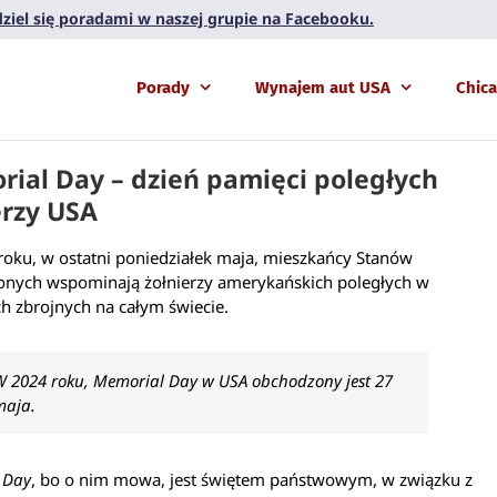
 dziel się poradami w naszej grupie na Facebooku.
Porady
Wynajem aut USA
Chic
ial Day – dzień pamięci poległych
erzy USA
oku, w ostatni poniedziałek maja, mieszkańcy Stanów
onych wspominają żołnierzy amerykańskich poległych w
ch zbrojnych na całym świecie.
W 2024 roku, Memorial Day w USA obchodzony jest 27
maja.
 Day
, bo o nim mowa, jest świętem państwowym, w związku z