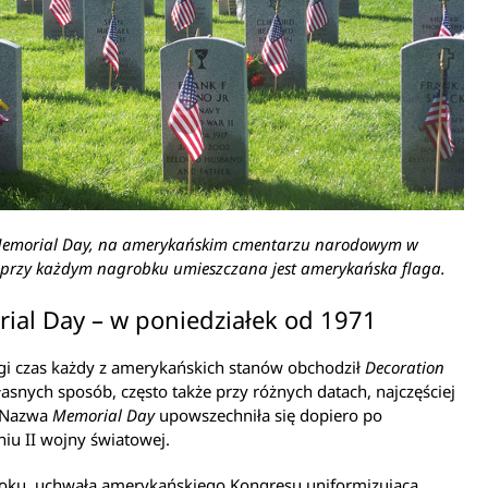
 Memorial Day, na amerykańskim cmentarzu narodowym w
 przy każdym nagrobku umieszczana jest amerykańska flaga.
ial Day – w poniedziałek od 1971
gi czas każdy z amerykańskich stanów obchodził
Decoration
asnych sposób, często także przy różnych datach, najczęściej
 Nazwa
Memorial Day
upowszechniła się dopiero po
iu II wojny światowej.
oku, uchwałą amerykańskiego Kongresu uniformizującą