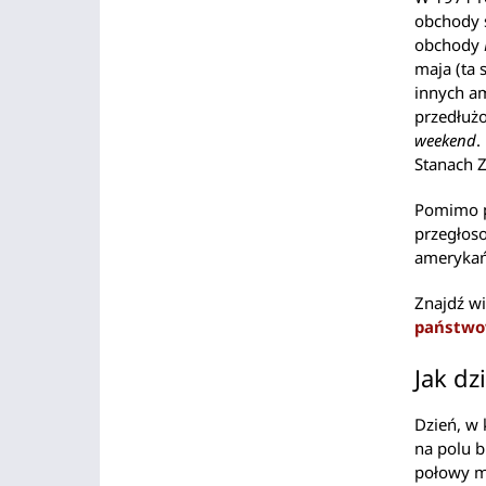
obchody 
obchody
maja (ta 
innych am
przedłuż
weekend
.
Stanach 
Pomimo p
przegłoso
amerykań
Znajdź wi
państwo
Jak dz
Dzień, w
na polu b
połowy m