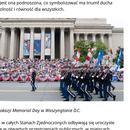
 jest ona podnoszona, co symbolizować ma triumf ducha
olność i równość dla wszystkich.
okazji Memorial Day w Waszyngtonie D.C.
 w całych Stanach Zjednoczonych odbywają się uroczyste
 w otwartych przestrzeniach publicznych, w miejscach