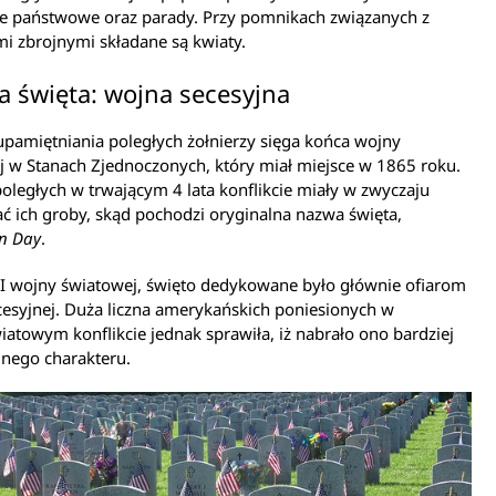
e państwowe oraz parady. Przy pomnikach związanych z
mi zbrojnymi składane są kwiaty.
 święta: wojna secesyjna
upamiętniania poległych żołnierzy sięga końca wojny
j w Stanach Zjednoczonych, który miał miejsce w 1865 roku.
oległych w trwającym 4 lata konflikcie miały w zwyczaju
 ich groby, skąd pochodzi oryginalna nazwa święta,
on Day
.
 I wojny światowej, święto dedykowane było głównie ofiarom
esyjnej. Duża liczna amerykańskich poniesionych w
atowym konflikcie jednak sprawiła, iż nabrało ono bardziej
lnego charakteru.