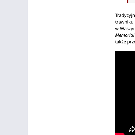
Tradycyjn
trawniku
w Waszyn
Memorial
także prz