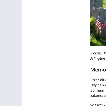
Z okazji
Arlington
Memor
Przez dłu
Day
na wł
30 maja.
zakończen
W 1971 r