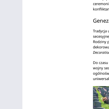
ceremoni
konflikta
Geneza
Tradycja 
secesyjne
Rodziny p
dekorować
Decorati
Do czasu
wojny sec
ogólnoświ
uniwersa