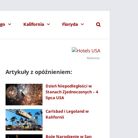
ago
Kalifornia
Floryda
Reklama
Artykuły z opóźnieniem:
Dzień Niepodległości w
Stanach Zjednoczonych – 4
lipca USA
Carlsbad i Legoland w
Kalifornii
Boże Narodzenie w San