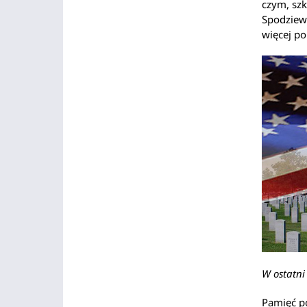
czym, szk
Spodziew
więcej po
W ostatni
Pamięć po