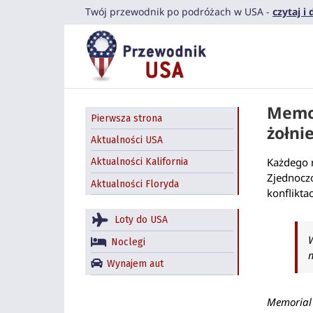
Przejdź
Twój przewodnik po podróżach w USA -
czytaj i
do
zawartości
Memor
Pierwsza strona
żołni
Aktualności USA
Każdego r
Aktualności Kalifornia
Zjednocz
Aktualności Floryda
konflikta
Loty do USA
Noclegi
Wynajem aut
Memorial