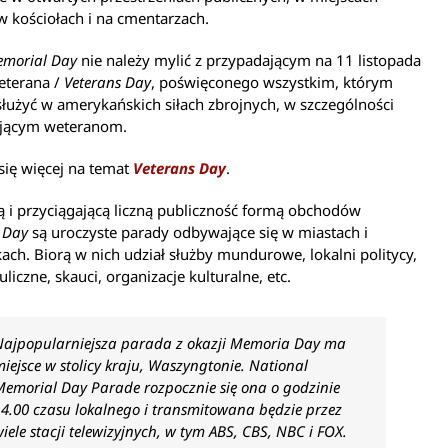
w kościołach i na cmentarzach.
morial Day
nie należy mylić z przypadającym na 11 listopada
terana /
Veterans Day
, poświęconego wszystkim, którym
służyć w amerykańskich siłach zbrojnych, w szczególności
yjącym weteranom.
się więcej na temat
Veterans Day
.
 i przyciągającą liczną publiczność formą obchodów
 Day
są uroczyste parady odbywające się w miastach i
ach. Biorą w nich udział służby mundurowe, lokalni politycy,
uliczne, skauci, organizacje kulturalne, etc.
Najpopularniejsza parada z okazji Memoria Day ma
iejsce w stolicy kraju, Waszyngtonie. National
Memorial Day Parade rozpocznie się ona o godzinie
4.00 czasu lokalnego i transmitowana będzie przez
iele stacji telewizyjnych, w tym ABS, CBS, NBC i FOX.