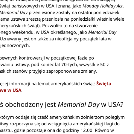
świąt państwowych w USA i znaną, jako
Monday Holiday Act
,
Memorial Day
przeniesione zostały na ostatni poniedziałek
sama ustawa zresztą przeniosła na poniedziałki właśnie wiele
erykańskich świąt). Pozwoliło to na stworzenie
onego weekendu, w USA określanego, jako
Memorial Day
 Uznawany jest on także za nieoficjalny początek lata w
Zjednoczonych.
ewnych kontrowersji w początkowej fazie po
waniu ustawy, pod koniec lat 70-tych, wszystkie 50 z
skich stanów przyjęło zaproponowane zmiany.
ęcej informacji na temat amerykańskich świąt:
Święta
we w USA
.
iś obchodzony jest
Memorial Day
w USA?
 którym oddaje się cześć amerykańskim żołnierzom poległym
itwy rozpoczyna się od wciągnięcia amerykańskiej flagi do
asztu, gdzie pozostaje ona do godziny 12.00. Równo w