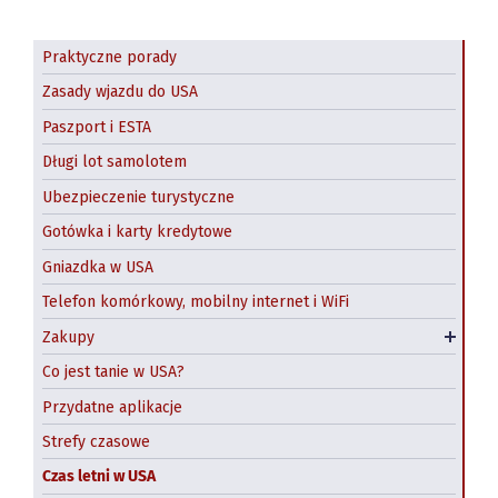
Praktyczne porady
Zasady wjazdu do USA
Paszport i ESTA
Długi lot samolotem
Ubezpieczenie turystyczne
Gotówka i karty kredytowe
Gniazdka w USA
Telefon komórkowy, mobilny internet i WiFi
Zakupy w USA online
Zakupy
Paczki z USA do Polski
Co jest tanie w USA?
Przydatne aplikacje
Strefy czasowe
Czas letni w USA