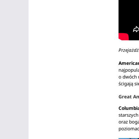
Przejażd
American
najpopula
o dwóch r
ścigają s
Great Am
Columbia
starszych
oraz bog
poziomac