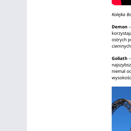
Kolejka B
Demon
–
korzysta
ostrych p
ciemnych
Goliath
–
najszybsz
niemal o
wysokośc