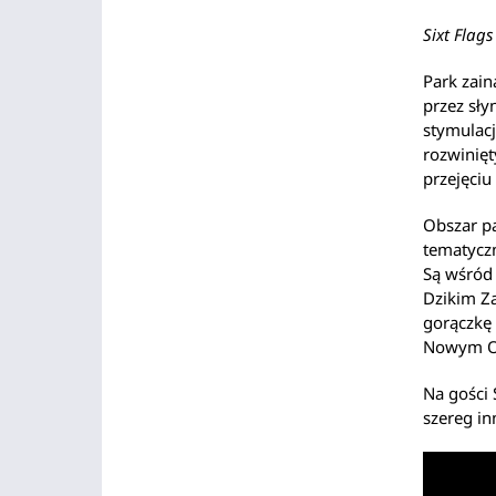
Sixt Flag
Park zain
przez sły
stymulac
rozwinię
przejęciu 
Obszar pa
tematyczn
Są wśród 
Dzikim Z
gorączkę 
Nowym Orl
Na gości 
szereg in