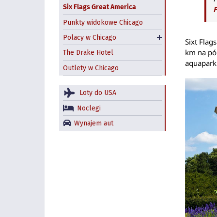
Polskie restauracje w
Six Flags Great America
Chicago
Punkty widokowe Chicago
Jackowo – nadal polska
Polacy w Chicago
dzielnica Chicago?
Sixt Flag
km na pół
The Drake Hotel
aquapar
Outlety w Chicago
Loty do USA
Noclegi
Wynajem aut