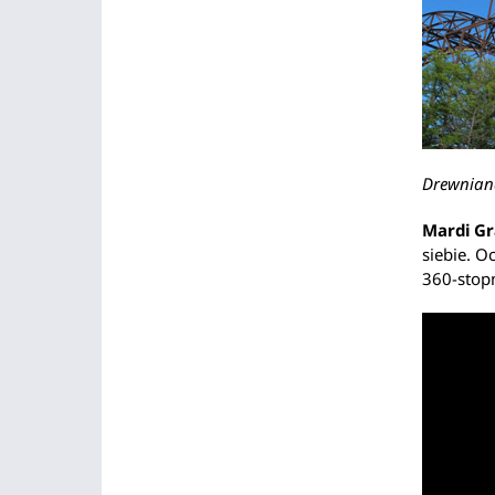
Drewniana
Mardi G
siebie. O
360-stop