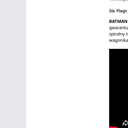
Six Flag
BATMAN 
gwarantuj
spiralny 
wagonikac