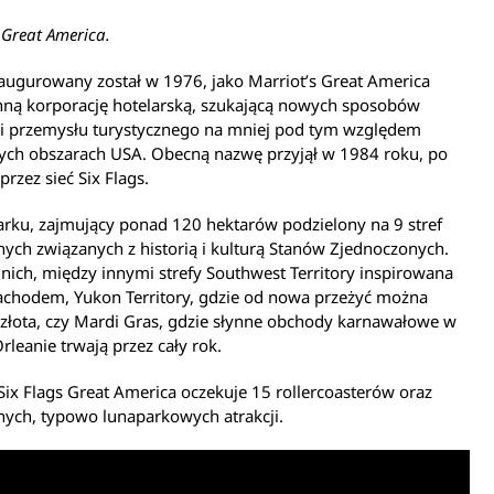
s Great America.
augurowany został w 1976, jako Marriot’s Great America
nną korporację hotelarską, szukającą nowych sposobów
ji przemysłu turystycznego na mniej pod tym względem
tych obszarach USA. Obecną nazwę przyjął w 1984 roku, po
przez sieć Six Flags.
rku, zajmujący ponad 120 hektarów podzielony na 9 stref
ych związanych z historią i kulturą Stanów Zjednoczonych.
nich, między innymi strefy Southwest Territory inspirowana
achodem, Yukon Territory, gdzie od nowa przeżyć można
złota, czy Mardi Gras, gdzie słynne obchody karnawałowe w
eanie trwają przez cały rok.
Six Flags Great America oczekuje 15 rollercoasterów oraz
nych, typowo lunaparkowych atrakcji.