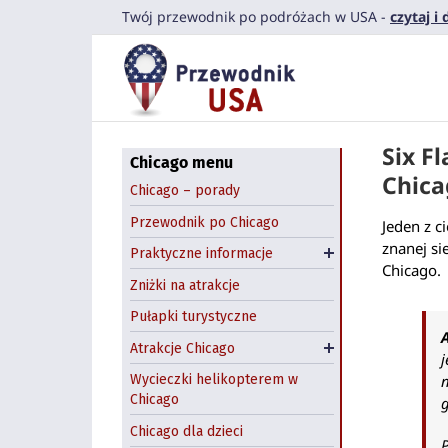
Komunikacja miejska
Przejdź
Twój przewodnik po podróżach w USA -
czytaj i
Navy Pier
do
Co zjeść?
zawartości
Field Museum
Przestępczość w
Chicago
Shedd Aquarium
Dzień św. Patryka
Art Institute of Chicago
Six F
Halloween: farmy
Pedway Chicago
Chicago menu
dyniowe
Chicag
Chicago Riverwalk
Chicago – porady
Wynajem samochodów
Chicago Theatre
Przewodnik po Chicago
Chicago
Jeden z c
Atrakcje na świeżym
znanej si
Praktyczne informacje
Hostel w Chicago
powietrzu
Chicago.
Zniżki na atrakcje
Zwiedzanie Chicago
Pułapki turystyczne
łodzią
Atrakcje Chicago
Wycieczki z Chicago
j
Wycieczki helikopterem w
Chicago
g
Chicago dla dzieci