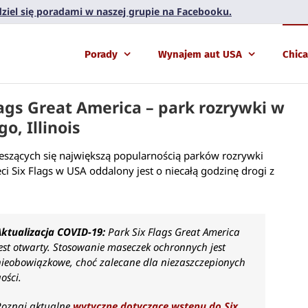
 dziel się poradami w naszej grupie na Facebooku.
Porady
Wynajem aut USA
Chic
lags Great America – park rozrywki w
o, Illinois
ieszących się największą popularnością parków rozrywki
eci Six Flags w USA oddalony jest o niecałą godzinę drogi z
Aktualizacja COVID-19:
Park Six Flags Great America
est otwarty. Stosowanie maseczek ochronnych jest
nieobowiązkowe, choć zalecane dla niezaszczepionych
ości.
Poznaj aktualne
wytyczne dotyczące wstępu do Six