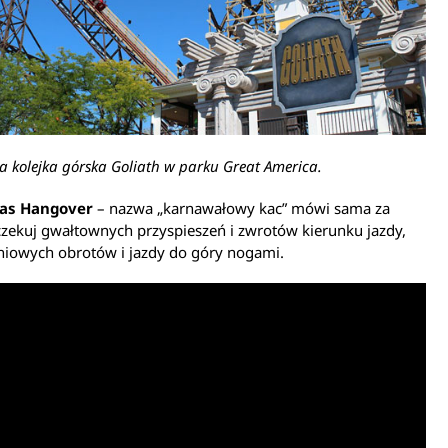
 kolejka górska Goliath w parku Great America.
ras Hangover
– nazwa „karnawałowy kac” mówi sama za
czekuj gwałtownych przyspieszeń i zwrotów kierunku jazdy,
niowych obrotów i jazdy do góry nogami.