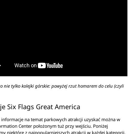
to nie tylko kolejki górskie: powyżej rzut homarem do celu (czyli
je Six Flags Great America
 informacje na temat parkowych atrakcji uzyskać można w
ormation Center położonym tuż przy wejściu. Poniżej
y niektóre z najpopularniejszych atrakcji w każdej kategorii.