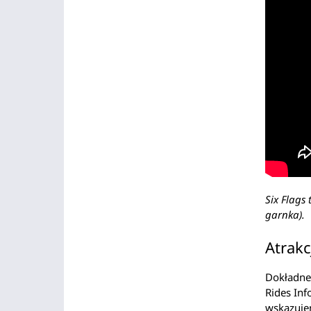
Six Flags 
garnka).
Atrakc
Dokładne
Rides Inf
wskazujem