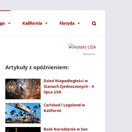
ago
Kalifornia
Floryda
Reklama
Artykuły z opóźnieniem:
Dzień Niepodległości w
Stanach Zjednoczonych – 4
lipca USA
Carlsbad i Legoland w
Kalifornii
Boże Narodzenie w San