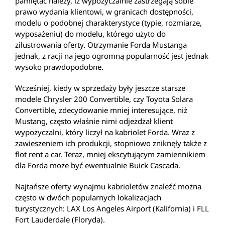
pamiętac należy, iż wypożyczalnie zastrzegają sobie
prawo wydania klientowi, w granicach dostępności,
modelu o podobnej charakterystyce (typie, rozmiarze,
wyposażeniu) do modelu, którego użyto do
zilustrowania oferty. Otrzymanie Forda Mustanga
jednak, z racji na jego ogromną popularność jest jednak
wysoko prawdopodobne.
Wcześniej, kiedy w sprzedaży były jeszcze starsze
modele Chrysler 200 Convertible, czy Toyota Solara
Convertible, zdecydowanie mniej interesujące, niż
Mustang, często właśnie nimi odjeżdżał klient
wypożyczalni, który liczył na kabriolet Forda. Wraz z
zawieszeniem ich produkcji, stopniowo zniknęły także z
flot rent a car. Teraz, mniej ekscytującym zamiennikiem
dla Forda może być ewentualnie Buick Cascada.
Najtańsze oferty wynajmu kabrioletów znaleźć można
często w dwóch popularnych lokalizacjach
turystycznych: LAX Los Angeles Airport (Kalifornia) i FLL
Fort Lauderdale (Floryda).