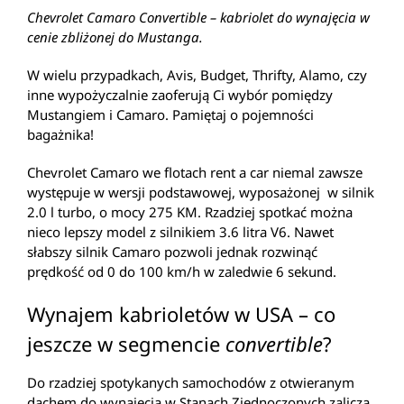
Chevrolet Camaro Convertible – kabriolet do wynajęcia w
cenie zbliżonej do Mustanga.
W wielu przypadkach, Avis, Budget, Thrifty, Alamo, czy
inne wypożyczalnie zaoferują Ci wybór pomiędzy
Mustangiem i Camaro. Pamiętaj o pojemności
bagażnika!
Chevrolet Camaro we flotach rent a car niemal zawsze
występuje w wersji podstawowej, wyposażonej w silnik
2.0 l turbo, o mocy 275 KM. Rzadziej spotkać można
nieco lepszy model z silnikiem 3.6 litra V6. Nawet
słabszy silnik Camaro pozwoli jednak rozwinąć
prędkość od 0 do 100 km/h w zaledwie 6 sekund.
Wynajem kabrioletów w USA – co
jeszcze w segmencie
convertible
?
Do rzadziej spotykanych samochodów z otwieranym
dachem do wynajęcia w Stanach Zjednoczonych zalicza