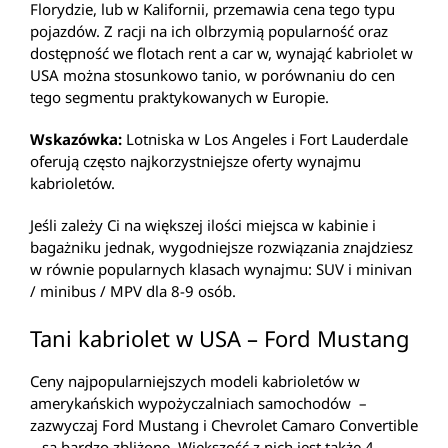
Florydzie, lub w Kalifornii, przemawia cena tego typu
pojazdów. Z racji na ich olbrzymią popularność oraz
dostępność we flotach rent a car w, wynająć kabriolet w
USA można stosunkowo tanio, w porównaniu do cen
tego segmentu praktykowanych w Europie.
Wskazówka:
Lotniska w Los Angeles i Fort Lauderdale
oferują często najkorzystniejsze oferty wynajmu
kabrioletów.
Jeśli zależy Ci na większej ilości miejsca w kabinie i
bagażniku jednak, wygodniejsze rozwiązania znajdziesz
w równie popularnych klasach wynajmu: SUV i minivan
/ minibus / MPV dla 8-9 osób.
Tani kabriolet w USA – Ford Mustang
Ceny najpopularniejszych modeli kabrioletów w
amerykańskich wypożyczalniach samochodów –
zazwyczaj Ford Mustang i Chevrolet Camaro Convertible
– są bardzo zbliżone. Większość z nich jest także 4-