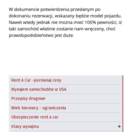
W dokumencie potwierdzenia przesłanym po
dokonaniu rezerwacji, wskazany będzie model pojazdu.
Nawet wtedy jednak nie można mieć 100% pewności, iż
taki samochód właśnie zostanie nam wręczony, choć
prawdopodobieństwo jest duże.
Rent A Car -porównaj ceny
Wynajem samochodów w USA
Przepisy drogowe
Wiek kierowcy - ograniczenia
SUV w USA
Ubezpieczenie rent a car
Duży SUV
Klasy wynajmu
Wynajem minivanów