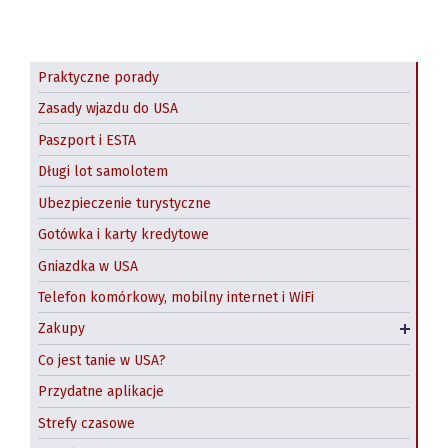
Praktyczne porady
Zasady wjazdu do USA
Paszport i ESTA
Długi lot samolotem
Ubezpieczenie turystyczne
Gotówka i karty kredytowe
Gniazdka w USA
Telefon komórkowy, mobilny internet i WiFi
Zakupy w USA online
Zakupy
Paczki z USA do Polski
Co jest tanie w USA?
Przydatne aplikacje
Strefy czasowe