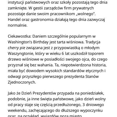
instytucji państwowych oraz szkoły pozostają tego dnia
zamknięte. W gestii zarządców firm prywatnych
pozostaje danie swoim pracownikom „wolnego”.
Handel oraz gastronomia działają tego dnia zazwyczaj
normalnie.
Ciekawostka: Daniem szczególnie popularnym w
Washington’s Birthday jest tarta wiśniowa. Tradycja
cherry pie
związana jest z przypowiastką o młodym
Waszyngtonie, który w wieku 6 lat uszkodził toporem
drzewo wiśniowe w posiadłości swojego ojca, do czego
przyznał się bez wahania. Ta, niepotwierdzona historia,
miała być dowodem wysokich standardów etycznych i
odwagi przyszłego pierwszego prezydenta Stanów
Zjednoczonych.
Jako że Dzień Prezydentów przypada na poniedziałek,
podobnie, ja inne święta państwowe, jako dzień wolny
od pracy staje się częścią przedłużonego, 3 dniowego
weekendu, zachęcającego do dłuższego wypoczynku
oraz, na przykład, wyjazdów poza miasto.