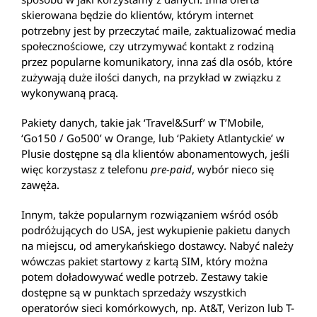
skierowana będzie do klientów, którym internet
potrzebny jest by przeczytać maile, zaktualizować media
społecznościowe, czy utrzymywać kontakt z rodziną
przez popularne komunikatory, inna zaś dla osób, które
zużywają duże ilości danych, na przykład w związku z
wykonywaną pracą.
Pakiety danych, takie jak ‘Travel&Surf’ w T’Mobile,
‘Go150 / Go500’ w Orange, lub ‘Pakiety Atlantyckie’ w
Plusie dostępne są dla klientów abonamentowych, jeśli
więc korzystasz z telefonu
pre-paid
, wybór nieco się
zawęża.
Innym, także popularnym rozwiązaniem wśród osób
podróżujących do USA, jest wykupienie pakietu danych
na miejscu, od amerykańskiego dostawcy. Nabyć należy
wówczas pakiet startowy z kartą SIM, który można
potem doładowywać wedle potrzeb. Zestawy takie
dostępne są w punktach sprzedaży wszystkich
operatorów sieci komórkowych, np. At&T, Verizon lub T-