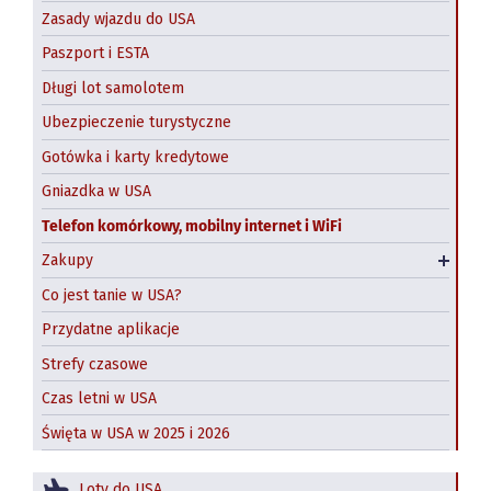
Zasady wjazdu do USA
Paszport i ESTA
Długi lot samolotem
Ubezpieczenie turystyczne
Gotówka i karty kredytowe
Gniazdka w USA
Telefon komórkowy, mobilny internet i WiFi
Zakupy w USA online
Zakupy
Paczki z USA do Polski
Co jest tanie w USA?
Przydatne aplikacje
Strefy czasowe
Czas letni w USA
Święta w USA w 2025 i 2026
Loty do USA