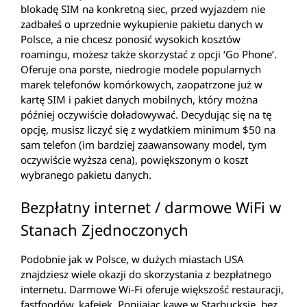
blokadę SIM na konkretną siec, przed wyjazdem nie
zadbałeś o uprzednie wykupienie pakietu danych w
Polsce, a nie chcesz ponosić wysokich kosztów
roamingu, możesz także skorzystać z opcji ‘Go Phone’.
Oferuje ona porste, niedrogie modele popularnych
marek telefonów komórkowych, zaopatrzone już w
kartę SIM i pakiet danych mobilnych, który można
później oczywiście doładowywać. Decydując się na tę
opcję, musisz liczyć się z wydatkiem minimum $50 na
sam telefon (im bardziej zaawansowany model, tym
oczywiście wyższa cena), powiększonym o koszt
wybranego pakietu danych.
Bezpłatny internet / darmowe WiFi w
Stanach Zjednoczonych
Podobnie jak w Polsce, w dużych miastach USA
znajdziesz wiele okazji do skorzystania z bezpłatnego
internetu. Darmowe Wi-Fi oferuje większość restauracji,
fastfoodów, kafejek. Popijając kawę w Starbucksie, bez