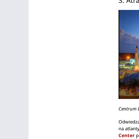
Centrum 
Odwiedza
na atlan
Center
p