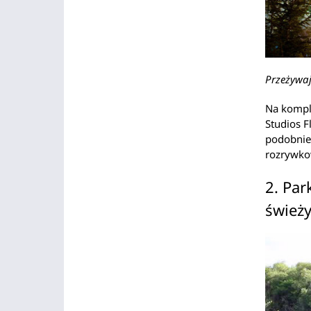
Przeżywaj
Na komple
Studios F
podobnie,
rozrywko
2. Par
śwież