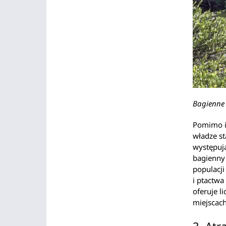
Bagienne 
Pomimo iż
władze s
występują
bagienny 
populacji
i ptactwa
oferuje l
miejscach
3. Atr