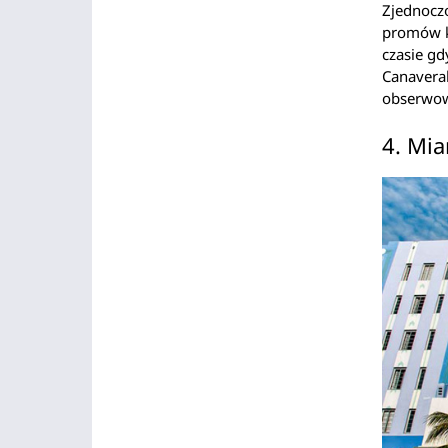
Zjednoczo
promów ko
czasie g
Canaveral
obserwowa
4. Mia