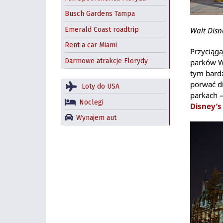
Busch Gardens Tampa
Emerald Coast roadtrip
Walt Disn
Rent a car Miami
Przyciąga
Darmowe atrakcje Florydy
parków W
tym bardz
porwać d
Loty do USA
parkach 
Noclegi
Disney’s
Wynajem aut