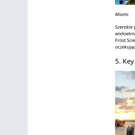
Miami.
Szerokie 
wieloetni
Frost Sci
oczekują
5. Key