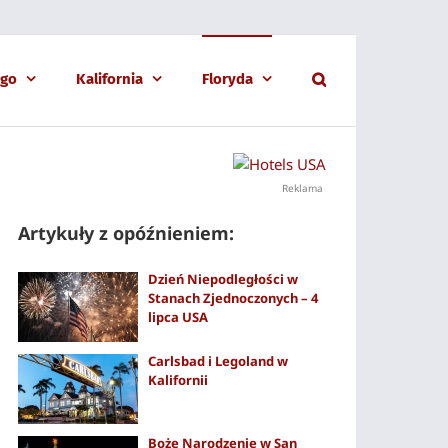
ago
Kalifornia
Floryda
Reklama
Artykuły z opóźnieniem:
Dzień Niepodległości w
Stanach Zjednoczonych – 4
lipca USA
Carlsbad i Legoland w
Kalifornii
Boże Narodzenie w San