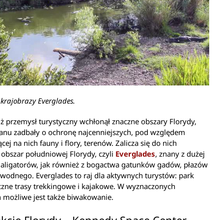
krajobrazy Everglades.
 przemysł turystyczny wchłonął znaczne obszary Florydy,
tanu zadbały o ochronę najcenniejszych, pod względem
cej na nich fauny i flory, terenów. Zalicza się do nich
obszar południowej Florydy, czyli
Everglades
, znany z dużej
 aligatorów, jak również z bogactwa gatunków gadów, płazów
 wodnego. Everglades to raj dla aktywnych turystów: park
iczne trasy trekkingowe i kajakowe. W wyznaczonych
 możliwe jest także biwakowanie.
akcje Florydy – Kennedy Space Center