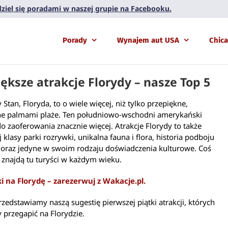
 dziel się poradami w naszej grupie na Facebooku.
Porady
Wynajem aut USA
Chic
ększe atrakcje Florydy – nasze Top 5
 Stan, Floryda, to o wiele więcej, niż tylko przepiękne,
e palmami plaże. Ten południowo-wschodni amerykański
o zaoferowania znacznie więcej. Atrakcje Florydy to także
 klasy parki rozrywki, unikalna fauna i flora, historia podboju
oraz jedyne w swoim rodzaju doświadczenia kulturowe. Coś
e znajdą tu turyści w każdym wieku.
i na Florydę – zarezerwuj z Wakacje.pl.
rzedstawiamy naszą sugestię pierwszej piątki atrakcji, których
y przegapić na Florydzie.