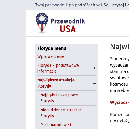
Przejdź
Twój przewodnik po podróżach w USA -
czytaj i
do
zawartości
Najwi
Floryda menu
Klimat Florydy
Wprowadzenie
Słoneczny
Floryda - kiedy jechać?
wysadzan
Floryda – podstawowe
stan ma d
informacje
Polonia na Florydzie
światowej
Największe atrakcje
kosmosu 
Florydy
dla siebi
Najpiękniejsze plaże
Florydy
Wycieczk
Niecodzienne atrakcje
Poniżej p
Florydy
nie należ
Downtown Miami
Parki narodowe i