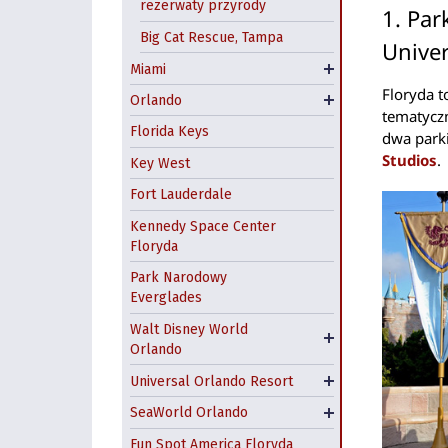
rezerwaty przyrody
Little Havana, Miami
1. Par
Big Cat Rescue, Tampa
South Beach
Univer
Darmowe atrakcje
Miami
Hotele w Miami
Orlando
Floryda t
Orlando
Kissimmee
tematyczn
Florida Keys
dwa park
Magic Kingdom
Studios
.
Key West
Epcot
Fort Lauderdale
Animal Kingdom
Kennedy Space Center
Hollywood Studios
Floryda
Tańsze bilety do Disney
Park Narodowy
Universal Studios Florida
World i Universal
Everglades
Orlando – gdzie kupić?
Islands of Adventure
Walt Disney World
Orlando
Parki wodne Disneya
Universal CitiWalk
Universal Orlando Resort
Volcano Bay
Aquatica Orlando
SeaWorld Orlando
Discovery Cove
Fun Spot America Floryda