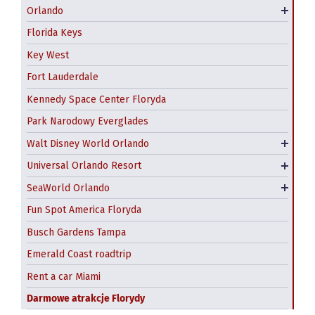
Orlando
Kissimmee
Magic Kingdom
Florida Keys
Epcot
Key West
Animal Kingdom
Fort Lauderdale
Hollywood Studios
Kennedy Space Center Floryda
Universal Studios Florida
Tańsze bilety do Disney World i Universal Orlando
Park Narodowy Everglades
– gdzie kupić?
Islands of Adventure
Walt Disney World Orlando
Parki wodne Disneya
Universal CitiWalk
Universal Orlando Resort
Volcano Bay
Aquatica Orlando
SeaWorld Orlando
Discovery Cove
Fun Spot America Floryda
Busch Gardens Tampa
Emerald Coast roadtrip
Rent a car Miami
Darmowe atrakcje Florydy