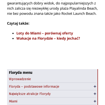
gwarantujących dobry widok, do najpopularniejszych z
nich zalicza się niezwykłej urody plaża Playalinda Beach,
nie bez powodu znana także jako Rocket Launch Beach.
Czytaj także:
Loty do Miami – porównaj oferty
Wakacje na Florydzie – kiedy jechać?
Klimat Florydy
Najpiękniejsze plaże Florydy
Floryda menu
Wprowadzenie
Floryda - kiedy jechać?
Niecodzienne atrakcje Florydy
Downtown Miami
Floryda – podstawowe informacje
Polonia na Florydzie
Parki narodowe i rezerwaty przyrody
Little Havana, Miami
Największe atrakcje Florydy
Big Cat Rescue, Tampa
South Beach
Miami
Hotele w Miami
Darmowe atrakcje Orlando