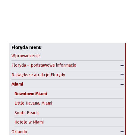
Klimat Florydy
Najpiękniejsze plaże Florydy
Floryda menu
Wprowadzenie
Floryda - kiedy jechać?
Niecodzienne atrakcje Florydy
Floryda – podstawowe informacje
Polonia na Florydzie
Parki narodowe i rezerwaty przyrody
Największe atrakcje Florydy
Big Cat Rescue, Tampa
Miami
Downtown Miami
Little Havana, Miami
South Beach
Hotele w Miami
Darmowe atrakcje Orlando
Orlando
Kissimmee