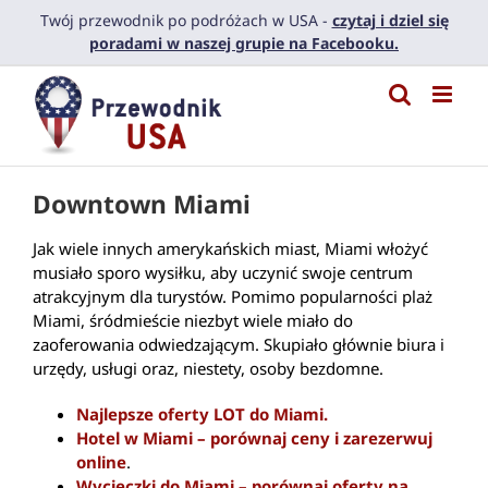
Przejdź
Twój przewodnik po podróżach w USA -
czytaj i dziel się
do
poradami w naszej grupie na Facebooku.
zawartości
Downtown Miami
Jak wiele innych amerykańskich miast, Miami włożyć
musiało sporo wysiłku, aby uczynić swoje centrum
atrakcyjnym dla turystów. Pomimo popularności plaż
Miami, śródmieście niezbyt wiele miało do
zaoferowania odwiedzającym. Skupiało głównie biura i
urzędy, usługi oraz, niestety, osoby bezdomne.
Najlepsze oferty LOT do Miami.
Hotel w Miami – porównaj ceny i zarezerwuj
online
.
Wycieczki do Miami – porównaj oferty na