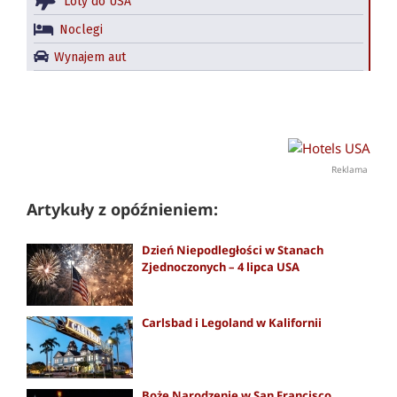
Loty do USA
Noclegi
Wynajem aut
Reklama
Artykuły z opóźnieniem:
Dzień Niepodległości w Stanach
Zjednoczonych – 4 lipca USA
Carlsbad i Legoland w Kalifornii
Boże Narodzenie w San Francisco