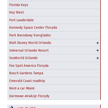
Magic Kingdom
Florida Keys
Epcot
Key West
Animal Kingdom
Fort Lauderdale
Hollywood Studios
Kennedy Space Center Floryda
Universal Studios Florida
Tańsze bilety do Disney World i Universal Orlando
Park Narodowy Everglades
– gdzie kupić?
Islands of Adventure
Walt Disney World Orlando
Parki wodne Disneya
Universal CitiWalk
Universal Orlando Resort
Volcano Bay
Aquatica Orlando
SeaWorld Orlando
Discovery Cove
Fun Spot America Floryda
Busch Gardens Tampa
Emerald Coast roadtrip
Rent a car Miami
Darmowe atrakcje Florydy