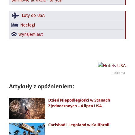
Darmowe atrakcje Florydy
Loty do USA
Noclegi
Wynajem aut
Reklama
Artykuły z opóźnieniem:
Dzień Niepodległości w Stanach
Zjednoczonych – 4 lipca USA
Carlsbad i Legoland w Kalifornii