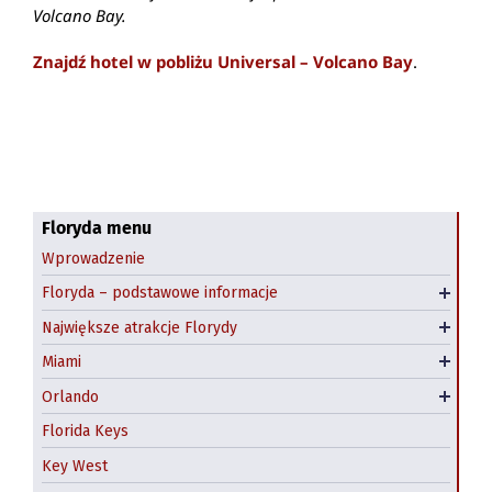
Volcano Bay.
Znajdź hotel w pobliżu Universal – Volcano Bay
.
Klimat Florydy
Najpiękniejsze plaże Florydy
Floryda menu
Wprowadzenie
Floryda - kiedy jechać?
Niecodzienne atrakcje Florydy
Downtown Miami
Floryda – podstawowe informacje
Polonia na Florydzie
Parki narodowe i rezerwaty przyrody
Little Havana, Miami
Największe atrakcje Florydy
Big Cat Rescue, Tampa
South Beach
Miami
Hotele w Miami
Darmowe atrakcje Orlando
Orlando
Kissimmee
Magic Kingdom
Florida Keys
Epcot
Key West
Animal Kingdom