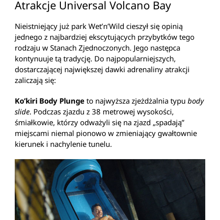
Atrakcje Universal Volcano Bay
Nieistniejący już park Wet’n’Wild cieszył się opinią
jednego z najbardziej ekscytujących przybytków tego
rodzaju w Stanach Zjednoczonych. Jego następca
kontynuuje tą tradycję. Do najpopularniejszych,
dostarczającej największej dawki adrenaliny atrakcji
zaliczają się:
Ko’kiri Body Plunge
to najwyższa zjeżdżalnia typu
body
slide
. Podczas zjazdu z 38 metrowej wysokości,
śmiałkowie, którzy odważyli się na zjazd „spadają”
miejscami niemal pionowo w zmieniający gwałtownie
kierunek i nachylenie tunelu.