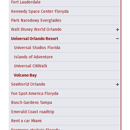
Fort Lauderdale
Hollywood Studios
Kennedy Space Center Floryda
Tańsze bilety do Disney World i Universal Orlando
Park Narodowy Everglades
– gdzie kupić?
Walt Disney World Orlando
Parki wodne Disneya
Universal Orlando Resort
Universal Studios Florida
Islands of Adventure
Universal CitiWalk
Volcano Bay
Aquatica Orlando
SeaWorld Orlando
Discovery Cove
Fun Spot America Floryda
Busch Gardens Tampa
Emerald Coast roadtrip
Rent a car Miami