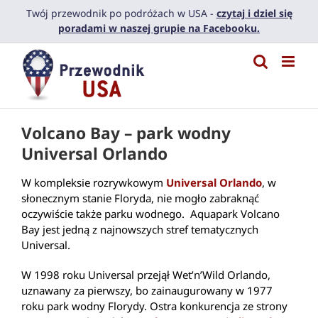
Przejdź
Twój przewodnik po podróżach w USA -
czytaj i dziel się
do
poradami w naszej grupie na Facebooku.
zawartości
Volcano Bay – park wodny
Universal Orlando
W kompleksie rozrywkowym
Universal Orlando
, w
słonecznym stanie Floryda, nie mogło zabraknąć
oczywiście także parku wodnego. Aquapark Volcano
Bay jest jedną z najnowszych stref tematycznych
Universal.
W 1998 roku Universal przejął Wet’n’Wild Orlando,
uznawany za pierwszy, bo zainaugurowany w 1977
roku park wodny Florydy. Ostra konkurencja ze strony