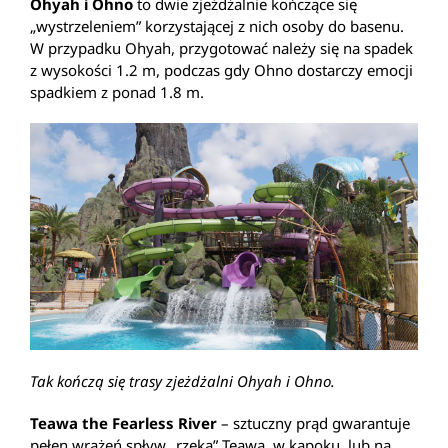
Ohyah i Ohno
to dwie zjeżdżalnie kończące się
„wystrzeleniem” korzystającej z nich osoby do basenu.
W przypadku Ohyah, przygotować należy się na spadek
z wysokości 1.2 m, podczas gdy Ohno dostarczy emocji
spadkiem z ponad 1.8 m.
Tak kończą się trasy zjeżdżalni Ohyah i Ohno.
Teawa the Fearless River
– sztuczny prąd gwarantuje
pełen wrażeń spływ „rzeką” Teawa, w kapoku, lub na