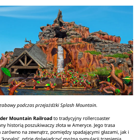
zabawy podczas przejażdżki Splash Mountain.
der Mountain Railroad
to tradycyjny rollercoaster
ny historią poszukiwaczy złota w Ameryce. Jego trasa
 zarówno na zewnątrz, pomiędzy spadającymi głazami, jak i
‘kopalni’, gdzie doświadczyć można symulacji trzęsienia