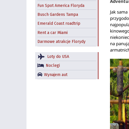
Adventu
Fun Spot America Floryda
Jak sama
Busch Gardens Tampa
przygodo
Emerald Coast roadtrip
najpopula
kinowego
Rent a car Miami
niekoniec
Darmowe atrakcje Florydy
na panuj
armatnic
Loty do USA
Noclegi
Wynajem aut