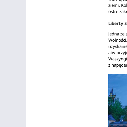
ziemi. Ko
ostre zak
Liberty 
Jedna ze 
Wolności,
uzyskanie
aby przyj
Waszyngto
z napęd