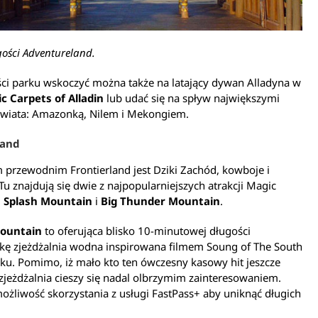
gości Adventureland.
ści parku wskoczyć można także na latający dywan Alladyna w
c Carpets of Alladin
lub udać się na spływ największymi
świata: Amazonką, Nilem i Mekongiem.
land
przewodnim Frontierland jest Dziki Zachód, kowboje i
 Tu znajdują się dwie z najpopularniejszych atrakcji Magic
:
Splash Mountain
i
Big Thunder Mountain
.
Mountain
to oferująca blisko 10-minutowej długości
żkę zjeżdżalnia wodna inspirowana filmem Soung of The South
ku. Pomimo, iż mało kto ten ówczesny kasowy hit jeszcze
zjeżdżalnia cieszy się nadal olbrzymim zainteresowaniem.
żliwość skorzystania z usługi FastPass+ aby uniknąć długich