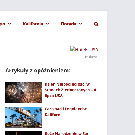
ago
Kalifornia
Floryda
Reklama
Artykuły z opóźnieniem:
Dzień Niepodległości w
Stanach Zjednoczonych – 4
lipca USA
Carlsbad i Legoland w
Kalifornii
Boże Narodzenie w San