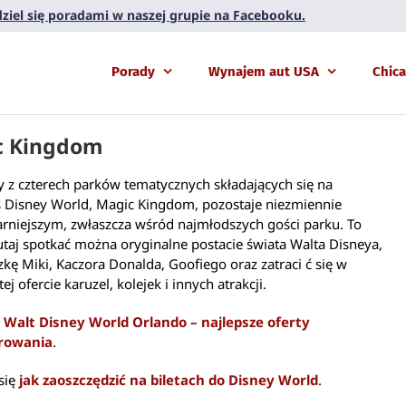
 dziel się poradami w naszej grupie na Facebooku.
Porady
Wynajem aut USA
Chic
c Kingdom
y z czterech parków tematycznych składających się na
 Disney World, Magic Kingdom, pozostaje niezmiennie
rniejszym, zwłaszcza wśród najmłodszych gości parku. To
utaj spotkać można oryginalne postacie świata Walta Disneya,
zkę Miki, Kaczora Donalda, Goofiego oraz zatraci ć się w
j ofercie karuzel, kolejek i innych atrakcji.
 Walt Disney World Orlando – najlepsze oferty
rowania
.
się
jak zaoszczędzić na biletach do Disney World
.