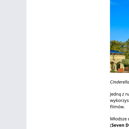
Cinderell
Jedną z n
wykorzys
filmów.
Młodsze d
(
Seven D