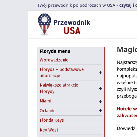
Przejdź
Twój przewodnik po podróżach w USA -
czytaj i
do
zawartości
Najpiękniejsze plaże
Magi
Florydy
Floryda menu
Klimat Florydy
Niecodzienne atrakcje
Wprowadzenie
Najstarsz
Floryda - kiedy jechać?
Florydy
kompleks
Floryda – podstawowe
Downtown Miami
najpopula
Parki narodowe i
informacje
Polonia na Florydzie
właśnie t
rezerwaty przyrody
Little Havana, Miami
Największe atrakcje
czyli Mys
Florydy
Big Cat Rescue, Tampa
South Beach
Darmowe atrakcje
przebogate
Miami
Hotele w Miami
Orlando
Hotele w
Orlando
Kissimmee
zakwate
Florida Keys
Dowiedz 
Key West