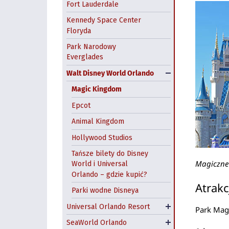
Fort Lauderdale
Kennedy Space Center
Floryda
Park Narodowy
Everglades
Walt Disney World Orlando
Magic Kingdom
Epcot
Animal Kingdom
Hollywood Studios
Tańsze bilety do Disney
Universal Studios Florida
Magiczne 
World i Universal
Orlando – gdzie kupić?
Islands of Adventure
Atrakc
Parki wodne Disneya
Universal CitiWalk
Universal Orlando Resort
Volcano Bay
Aquatica Orlando
Park Mag
SeaWorld Orlando
Discovery Cove