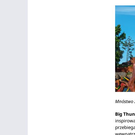
Mnóstwo 
Big Thun
inspirowa
przebiega
wewnątrz 