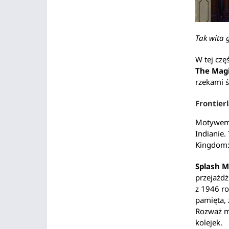
Tak wita 
W tej czę
The Magi
rzekami 
Frontier
Motywem 
Indianie.
Kingdom
Splash 
przejażd
z 1946 ro
pamięta, 
Rozważ mo
kolejek.