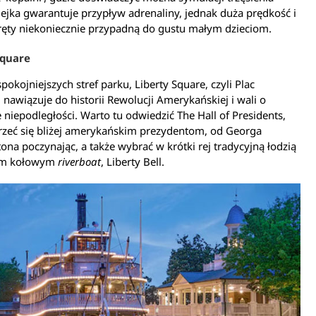
lejka gwarantuje przypływ adrenaliny, jednak duża prędkość i
ręty niekoniecznie przypadną do gustu małym dzieciom.
Square
spokojniejszych stref parku, Liberty Square, czyli Plac
 nawiązuje do historii Rewolucji Amerykańskiej i wali o
 niepodległości. Warto tu odwiedzić The Hall of Presidents,
rzeć się bliżej amerykańskim prezydentom, od Georga
na poczynając, a także wybrać w krótki rej tradycyjną łodzią
em kołowym
riverboat
, Liberty Bell.