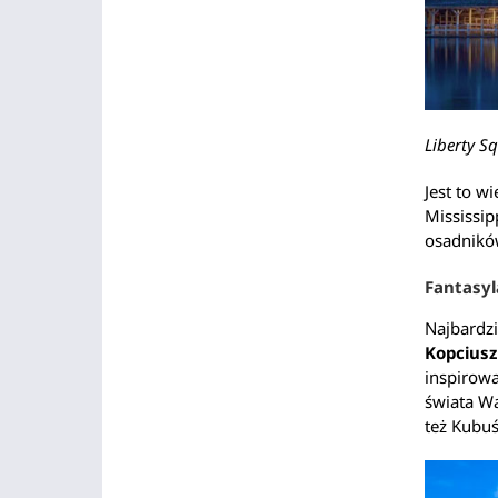
Liberty S
Jest to w
Mississip
osadnikó
Fantasy
Najbardz
Kopcius
inspirowa
świata Wa
też Kubuś