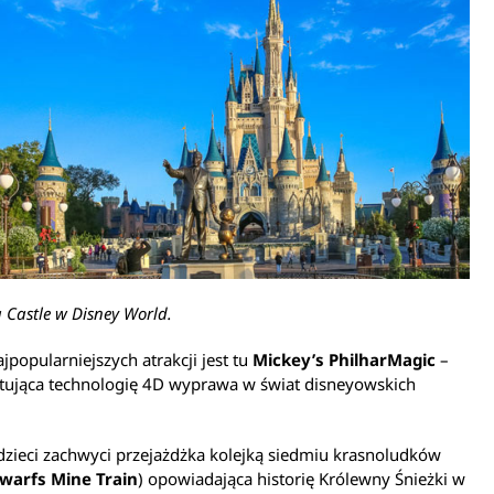
a Castle w Disney World.
ajpopularniejszych atrakcji jest tu
Mickey’s PhilharMagic
–
tująca technologię 4D wyprawa w świat disneyowskich
zieci zachwyci przejażdżka kolejką siedmiu krasnoludków
warfs Mine Train
) opowiadająca historię Królewny Śnieżki w