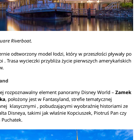
quare Riverboat.
iernie odtworzony model łodzi, który w przeszłości pływały po
pi . Trasa wycieczki przybliża życie pierwszych amerykańskich
w.
land
iej rozpoznawalny element panoramy Disney World –
Zamek
zka
, położony jest w Fantasyland, strefie tematycznej
nej klasycznymi , pobudzającymi wyobraźnię historiami ze
lta Disneya, takimi jak właśnie Kopciuszek, Piotruś Pan czy
 Puchatek.