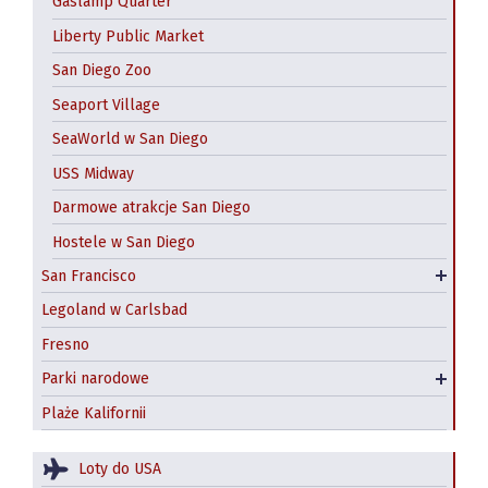
Gaslamp Quarter
Fisherman’s Wharf
Liberty Public Market
Golden Gate
San Diego Zoo
Tramwaje linowe
Seaport Village
Exploratorium
SeaWorld w San Diego
California Academy of Sciences
USS Midway
Wycieczki z San Francisco
Darmowe atrakcje San Diego
Transport miejski
Hostele w San Diego
Hotele w San Francisco
San Francisco
Hostel
Legoland w Carlsbad
Fresno
Park narodowy Yosemite
Parki narodowe
Redwood National and State Parks
Plaże Kalifornii
Loty do USA