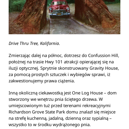
Drive Thru Tree, Kalifornia.
Zmierzając dalej na północ, dotrzesz do Confussion Hill,
położnej na trasie Hwy 101 atrakcji opierającej się na
iluzji optycznej. Sprytnie skonstruowany Gravity House,
za pomocą prostych sztuczek i wybiegów sprawi, iż
zakwestionujemy prawa ciążenia.
Inną okoliczną ciekawostką jest One Log House – dom
stworzony we wnętrzu pnia ściętego drzewa. W
umiejscowionym tuż przed terenami rekreacyjnymi
Richardson Grove State Park domu znalazł się miejsce
na strefę kuchenną, jadalną, dzienną oraz sypialną –
wszystko to w środku wydrążonego pnia.