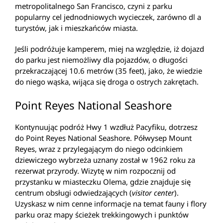
metropolitalnego San Francisco, czyni z parku
popularny cel jednodniowych wycieczek, zarówno dl a
turystów, jak i mieszkańców miasta.
Jeśli podróżuje kamperem, miej na względzie, iż dojazd
do parku jest niemożliwy dla pojazdów, o długości
przekraczającej 10.6 metrów (35 feet), jako, że wiedzie
do niego wąska, wijąca się droga o ostrych zakrętach.
Point Reyes National Seashore
Kontynuując podróż Hwy 1 wzdłuż Pacyfiku, dotrzesz
do Point Reyes National Seashore. Półwysep Mount
Reyes, wraz z przylegającym do niego odcinkiem
dziewiczego wybrzeża uznany został w 1962 roku za
rezerwat przyrody. Wizytę w nim rozpocznij od
przystanku w miasteczku Olema, gdzie znajduje się
centrum obsługi odwiedzających (
visitor center
).
Uzyskasz w nim cenne informacje na temat fauny i flory
parku oraz mapy ścieżek trekkingowych i punktów