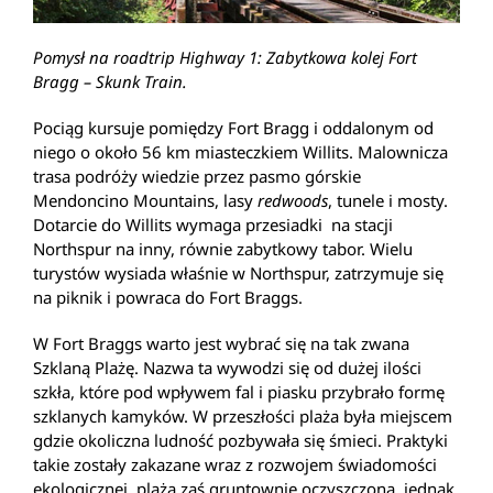
Pomysł na roadtrip Highway 1: Zabytkowa kolej Fort
Bragg – Skunk Train.
Pociąg kursuje pomiędzy Fort Bragg i oddalonym od
niego o około 56 km miasteczkiem Willits. Malownicza
trasa podróży wiedzie przez pasmo górskie
Mendoncino Mountains, lasy
redwoods
, tunele i mosty.
Dotarcie do Willits wymaga przesiadki na stacji
Northspur na inny, równie zabytkowy tabor. Wielu
turystów wysiada właśnie w Northspur, zatrzymuje się
na piknik i powraca do Fort Braggs.
W Fort Braggs warto jest wybrać się na tak zwana
Szklaną Plażę. Nazwa ta wywodzi się od dużej ilości
szkła, które pod wpływem fal i piasku przybrało formę
szklanych kamyków. W przeszłości plaża była miejscem
gdzie okoliczna ludność pozbywała się śmieci. Praktyki
takie zostały zakazane wraz z rozwojem świadomości
ekologicznej, plaża zaś gruntownie oczyszczona, jednak