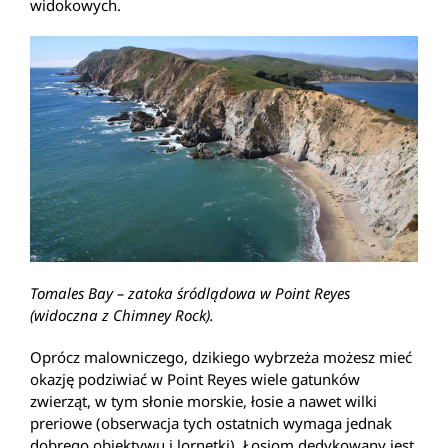
widokowych.
Tomales Bay – zatoka śródlądowa w Point Reyes
(widoczna z Chimney Rock).
Oprócz malowniczego, dzikiego wybrzeża możesz mieć
okazję podziwiać w Point Reyes wiele gatunków
zwierząt, w tym słonie morskie, łosie a nawet wilki
preriowe (obserwacja tych ostatnich wymaga jednak
dobrego obiektywu i lornetki). Łosiom dedykowany jest