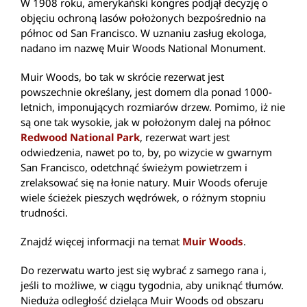
W 1908 roku, amerykański kongres podjął decyzję o
objęciu ochroną lasów położonych bezpośrednio na
północ od San Francisco. W uznaniu zasług ekologa,
nadano im nazwę Muir Woods National Monument.
Muir Woods, bo tak w skrócie rezerwat jest
powszechnie określany, jest domem dla ponad 1000-
letnich, imponujących rozmiarów drzew. Pomimo, iż nie
są one tak wysokie, jak w położonym dalej na północ
Redwood National Park
, rezerwat wart jest
odwiedzenia, nawet po to, by, po wizycie w gwarnym
San Francisco, odetchnąć świeżym powietrzem i
zrelaksować się na łonie natury. Muir Woods oferuje
wiele ścieżek pieszych wędrówek, o różnym stopniu
trudności.
Znajdź więcej informacji na temat
Muir Woods
.
Do rezerwatu warto jest się wybrać z samego rana i,
jeśli to możliwe, w ciągu tygodnia, aby uniknąć tłumów.
Nieduża odległość dzieląca Muir Woods od obszaru