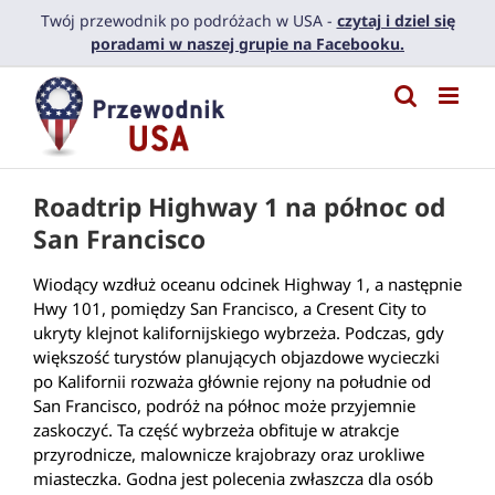
Przejdź
Twój przewodnik po podróżach w USA -
czytaj i dziel się
do
poradami w naszej grupie na Facebooku.
zawartości
Roadtrip Highway 1 na północ od
San Francisco
Wiodący wzdłuż oceanu odcinek Highway 1, a następnie
Hwy 101, pomiędzy San Francisco, a Cresent City to
ukryty klejnot kalifornijskiego wybrzeża. Podczas, gdy
większość turystów planujących objazdowe wycieczki
po Kalifornii rozważa głównie rejony na południe od
San Francisco, podróż na północ może przyjemnie
zaskoczyć. Ta część wybrzeża obfituje w atrakcje
przyrodnicze, malownicze krajobrazy oraz urokliwe
miasteczka. Godna jest polecenia zwłaszcza dla osób