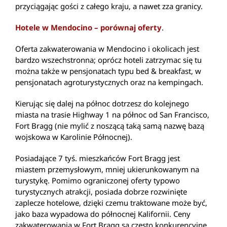
przyciągając gości z całego kraju, a nawet zza granicy.
Hotele w Mendocino – porównaj oferty
.
Oferta zakwaterowania w Mendocino i okolicach jest
bardzo wszechstronna; oprócz hoteli zatrzymac się tu
można także w pensjonatach typu bed & breakfast, w
pensjonatach agroturystycznych oraz na kempingach.
Kierując się dalej na północ dotrzesz do kolejnego
miasta na trasie Highway 1 na północ od San Francisco,
Fort Bragg (nie mylić z noszącą taką samą nazwę bazą
wojskowa w Karolinie Północnej).
Posiadające 7 tyś. mieszkańców Fort Bragg jest
miastem przemysłowym, mniej ukierunkowanym na
turystykę. Pomimo ograniczonej oferty typowo
turystycznych atrakcji, posiada dobrze rozwinięte
zaplecze hotelowe, dzięki czemu traktowane może być,
jako baza wypadowa do północnej Kalifornii. Ceny
zakwaterowania w Fort Bragg są często konkurencyjne