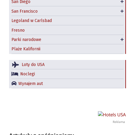
San Diego
Hostele w San Diego
Hotele w San Francisco
San Francisco
Hostel
Legoland w Carlsbad
Fresno
Park narodowy Yosemite
Parki narodowe
Redwood National and State Parks
Plaże Kalifornii
Loty do USA
Noclegi
Wynajem aut
Reklama