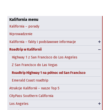
Kalifornia menu
Beverly Hills i Rodeo Drive
Kalifornia – porady
Disneyland i Adventure Park
CityPass San Francisco
Wprowadzenie
Getty Center
Alcatraz- wyspa-więzienie
Kalifornia – fakty i podstawowe informacje
Klimat Kalifornii
Hollywood sign
Balboa Park w San Diego
Chinatown
Roadtrip w Kalifornii
Downtown Los Angeles
Gaslamp Quarter
Fisherman’s Wharf
Highway 1 z San Francisco do Los Angeles
Museum Row i Miracle Mile
Liberty Public Market
Golden Gate
Z San Francisco do Las Vegas
Roadtrip Highway 1 na północ od San Francisco
Santa Monica
San Diego Zoo
Tramwaje linowe
Emerald Coast roadtrip
Venice Beach
Seaport Village
Exploratorium
Atrakcje Kalifornii – nasze Top 5
Universal Studios Hollywood
SeaWorld w San Diego
California Academy of Sciences
CityPass Southern California
Najlepsze outlety w Los Angeles
USS Midway
Wycieczki z San Francisco
Los Angeles
Darmowe atrakcje Los Angeles
Darmowe atrakcje San Diego
Transport miejski