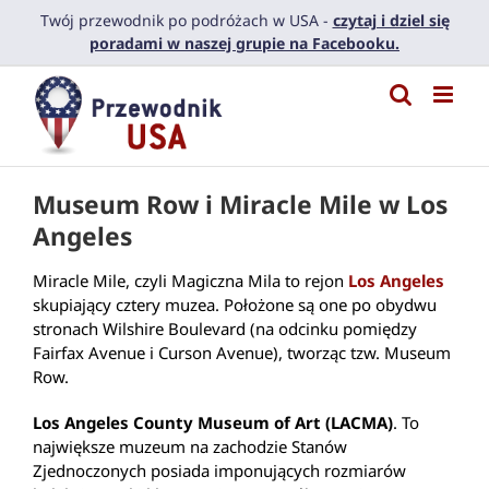
Przejdź
Twój przewodnik po podróżach w USA -
czytaj i dziel się
do
poradami w naszej grupie na Facebooku.
zawartości
Museum Row i Miracle Mile w Los
Angeles
Miracle Mile, czyli Magiczna Mila to rejon
Los Angeles
skupiający cztery muzea. Położone są one po obydwu
stronach Wilshire Boulevard (na odcinku pomiędzy
Fairfax Avenue i Curson Avenue), tworząc tzw. Museum
Row.
Los Angeles County Museum of Art (LACMA)
. To
największe muzeum na zachodzie Stanów
Zjednoczonych posiada imponujących rozmiarów