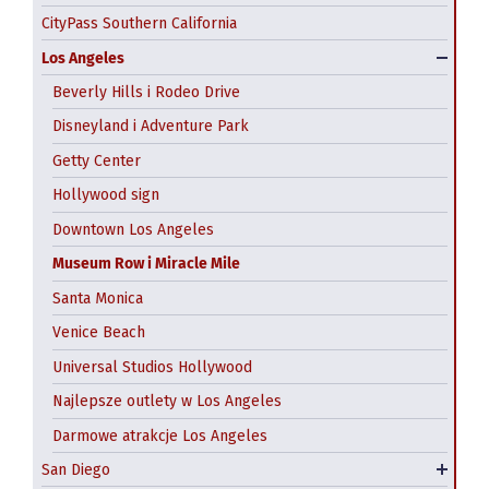
CityPass Southern California
Los Angeles
Beverly Hills i Rodeo Drive
CityPass San Francisco
Disneyland i Adventure Park
Alcatraz- wyspa-więzienie
Getty Center
Balboa Park w San Diego
Chinatown
Hollywood sign
Gaslamp Quarter
Fisherman’s Wharf
Downtown Los Angeles
Museum Row i Miracle Mile
Liberty Public Market
Golden Gate
Santa Monica
San Diego Zoo
Tramwaje linowe
Venice Beach
Seaport Village
Exploratorium
Universal Studios Hollywood
SeaWorld w San Diego
California Academy of Sciences
Najlepsze outlety w Los Angeles
USS Midway
Wycieczki z San Francisco
Darmowe atrakcje Los Angeles
Darmowe atrakcje San Diego
Transport miejski
San Diego
Hostele w San Diego
Hotele w San Francisco