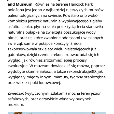
and Museum
. Również na terenie Hancock Park
położona jest jedno z najbardziej niezwykłych muzeów
paleontologicznych na świecie. Powstało ono wokół
kompleksu jeziorek naturalnie wypływającego z gleby
asfaltu. Lepka, płynna skała przez tysiąclecia stanowiła
naturalna pułapkę na zwierzęta poszukujące wody
pitnej, oraz te, które zwabione odgłosami uwięzionych
zwierząt, same w pułapce kończyły. Smoła
zakonserwowała szkielety wielu nieistniejących już
gatunków, dzięki czemu zrekonstruować udał się ich
wygląd, jak również zrozumieć lepiej procesy
ewolucyjne. W muzeum dowiedzieć się można, poprzez
wydobyte skamieniałości, a także rekonstrukcje3D, jak
wyglądały między innymi mamuty, tygrysy szablozębne
oraz wilki z epoki lodowcowej.
Zwiedzać (wytyczonymi szlakami) można teren jezior
asfaltowych, oraz oczywiście właściwy budynek
muzeum.