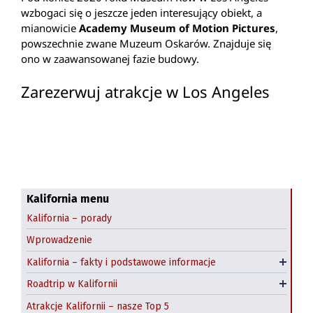
wzbogaci się o jeszcze jeden interesujący obiekt, a
mianowicie
Academy Museum of Motion Pictures
,
powszechnie zwane Muzeum Oskarów. Znajduje się
ono w zaawansowanej fazie budowy.
Zarezerwuj atrakcje w Los Angeles
Kalifornia menu
Kalifornia – porady
Highway 1 z San Francisco do Los Angeles
Wprowadzenie
Z San Francisco do Las Vegas
Kalifornia – fakty i podstawowe informacje
Klimat Kalifornii
Roadtrip Highway 1 na północ od San Francisco
Roadtrip w Kalifornii
Emerald Coast roadtrip
Atrakcje Kalifornii – nasze Top 5