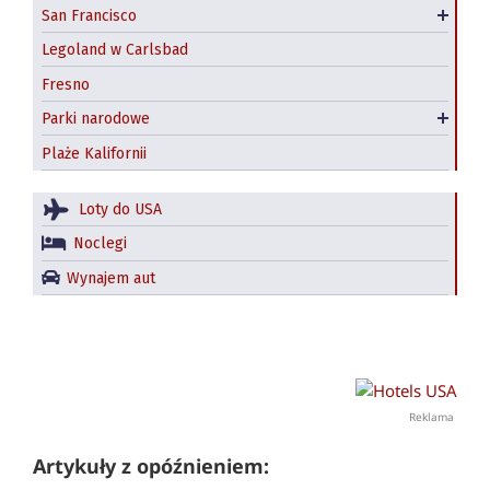
San Francisco
Hostel
Legoland w Carlsbad
Fresno
Park narodowy Yosemite
Parki narodowe
Redwood National and State Parks
Plaże Kalifornii
Loty do USA
Noclegi
Wynajem aut
Reklama
Artykuły z opóźnieniem: