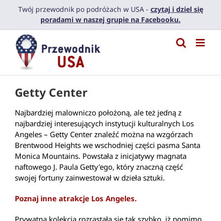
Przejdź
Twój przewodnik po podróżach w USA -
czytaj i dziel się
do
poradami w naszej grupie na Facebooku.
zawartości
Getty Center
Najbardziej malowniczo położoną, ale też jedną z
najbardziej interesujących instytucji kulturalnych Los
Angeles – Getty Center znaleźć można na wzgórzach
Brentwood Heights we wschodniej części pasma Santa
Monica Mountains. Powstała z inicjatywy magnata
naftowego J. Paula Getty’ego, który znaczną część
swojej fortuny zainwestował w dzieła sztuki.
Poznaj inne atrakcje Los Angeles.
Prywatna kolekcja rozrastała się tak szybko, iż pomimo