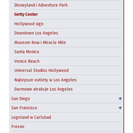
CityPass San Francisco
Disneyland i Adventure Park
Getty Center
Alcatraz- wyspa-więzienie
Hollywood sign
Balboa Park w San Diego
Chinatown
Downtown Los Angeles
Gaslamp Quarter
Fisherman’s Wharf
Museum Row i Miracle Mile
Liberty Public Market
Golden Gate
Santa Monica
San Diego Zoo
Tramwaje linowe
Venice Beach
Seaport Village
Exploratorium
Universal Studios Hollywood
SeaWorld w San Diego
California Academy of Sciences
Najlepsze outlety w Los Angeles
USS Midway
Wycieczki z San Francisco
Darmowe atrakcje Los Angeles
Darmowe atrakcje San Diego
Transport miejski
San Diego
Hostele w San Diego
Hotele w San Francisco
San Francisco
Hostel
Legoland w Carlsbad
Fresno
Park narodowy Yosemite