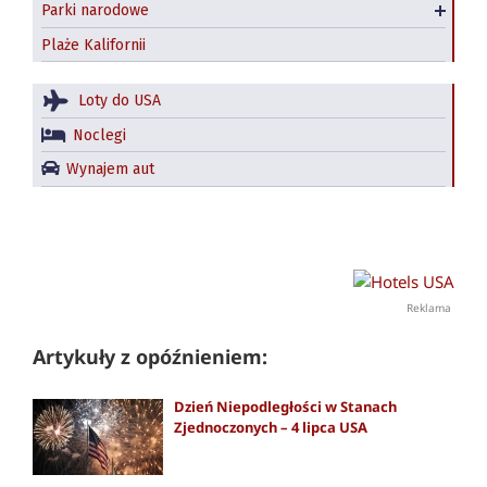
Parki narodowe
Redwood National and State Parks
Plaże Kalifornii
Loty do USA
Noclegi
Wynajem aut
Reklama
Artykuły z opóźnieniem:
Dzień Niepodległości w Stanach
Zjednoczonych – 4 lipca USA