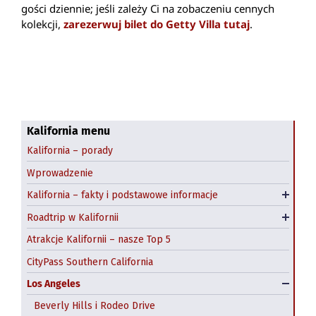
gości dziennie; jeśli zależy Ci na zobaczeniu cennych
kolekcji,
zarezerwuj bilet do Getty Villa tutaj
.
Kalifornia menu
Kalifornia – porady
Highway 1 z San Francisco do Los Angeles
Wprowadzenie
Z San Francisco do Las Vegas
Kalifornia – fakty i podstawowe informacje
Klimat Kalifornii
Roadtrip Highway 1 na północ od San Francisco
Roadtrip w Kalifornii
Emerald Coast roadtrip
Atrakcje Kalifornii – nasze Top 5
CityPass Southern California
Los Angeles
Beverly Hills i Rodeo Drive