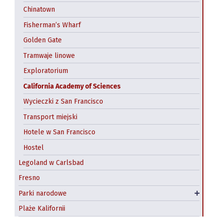
Chinatown
Fisherman’s Wharf
Golden Gate
Tramwaje linowe
Exploratorium
California Academy of Sciences
Wycieczki z San Francisco
Transport miejski
Hotele w San Francisco
Hostel
Legoland w Carlsbad
Fresno
Park narodowy Yosemite
Parki narodowe
Redwood National and State Parks
Plaże Kalifornii