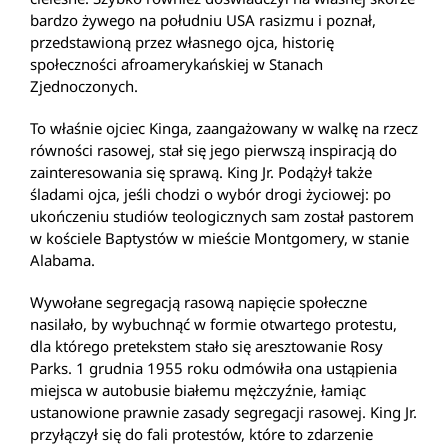
bardzo żywego na południu USA rasizmu i poznał,
przedstawioną przez własnego ojca, historię
społeczności afroamerykańskiej w Stanach
Zjednoczonych.
To właśnie ojciec Kinga, zaangażowany w walkę na rzecz
równości rasowej, stał się jego pierwszą inspiracją do
zainteresowania się sprawą. King Jr. Podążył także
śladami ojca, jeśli chodzi o wybór drogi życiowej: po
ukończeniu studiów teologicznych sam został pastorem
w kościele Baptystów w mieście Montgomery, w stanie
Alabama.
Wywołane segregacją rasową napięcie społeczne
nasilało, by wybuchnąć w formie otwartego protestu,
dla którego pretekstem stało się aresztowanie Rosy
Parks. 1 grudnia 1955 roku odmówiła ona ustąpienia
miejsca w autobusie białemu mężczyźnie, łamiąc
ustanowione prawnie zasady segregacji rasowej. King Jr.
przyłączył się do fali protestów, które to zdarzenie