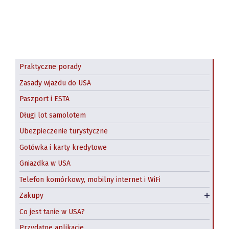
Praktyczne porady
Zasady wjazdu do USA
Paszport i ESTA
Długi lot samolotem
Ubezpieczenie turystyczne
Gotówka i karty kredytowe
Gniazdka w USA
Telefon komórkowy, mobilny internet i WiFi
Zakupy w USA online
Zakupy
Paczki z USA do Polski
Co jest tanie w USA?
Przydatne aplikacje