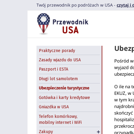
Przejdź
Twój przewodnik po podróżach w USA -
czytaj i
do
zawartości
Ubezp
Praktyczne porady
Zasady wjazdu do USA
Pośród w
wyjazd do
Paszport i ESTA
ubezpiecz
Długi lot samolotem
O ile na 
Ubezpieczenie turystyczne
EKUZ, w U
Gotówka i karty kredytowe
w tym kra
najdrobni
Gniazdka w USA
skończyć
Telefon komórkowy,
hospitali
mobilny internet i WiFi
Zakupy w USA online
przekrocz
Zakupy
Paczki z USA do Polski
przypadka