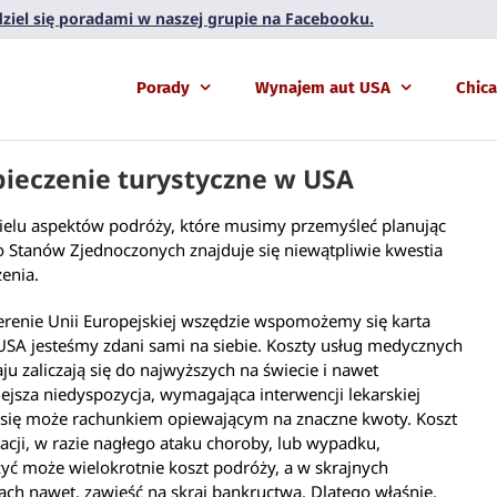
 dziel się poradami w naszej grupie na Facebooku.
Porady
Wynajem aut USA
Chic
ieczenie turystyczne w USA
ielu aspektów podróży, które musimy przemyśleć planując
 Stanów Zjednoczonych znajduje się niewątpliwie kwestia
enia.
terenie Unii Europejskiej wszędzie wspomożemy się karta
SA jesteśmy zdani sami na siebie. Koszty usług medycznych
ju zaliczają się do najwyższych na świecie i nawet
ejsza niedyspozycja, wymagająca interwencji lekarskiej
 się może rachunkiem opiewającym na znaczne kwoty. Koszt
zacji, w razie nagłego ataku choroby, lub wypadku,
yć może wielokrotnie koszt podróży, a w skrajnych
ch nawet, zawieść na skraj bankructwa. Dlatego właśnie,