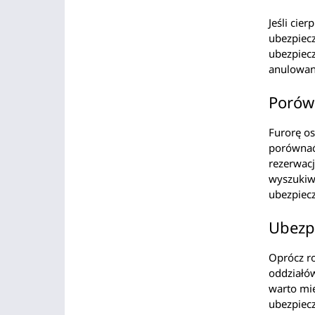
Jeśli cie
ubezpiecz
ubezpiecz
anulowani
Porówn
Furorę os
porównać 
rezerwacj
wyszukiwa
ubezpiecz
Ubezp
Oprócz ro
oddziałów
warto mi
ubezpiecz