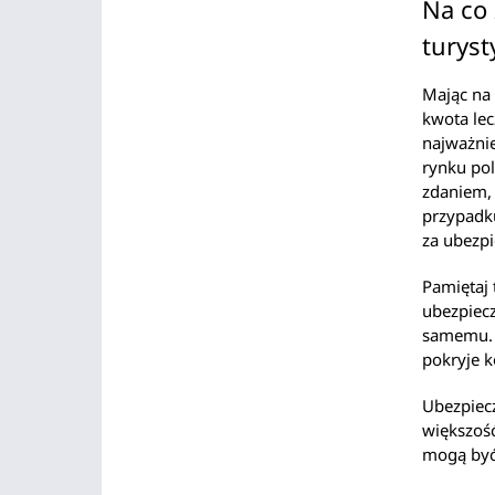
Na co
turyst
Mając na 
kwota lec
najważni
rynku pol
zdaniem, 
przypadku
za ubezpi
Pamiętaj
ubezpiecz
samemu. 
pokryje k
Ubezpiecz
większoś
mogą być