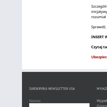
Szczegól
inicjatyw
rozumiał 
Sprawdź, 
INSERT 
Czytaj ta
Ubezpie
SUBSKRYBUJ NEWSLETTER USA
WYJAZD
Nazwa:
Wypeł
Gniaz