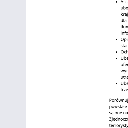
Ass
ube
kra
dla
tłu
info
Opi
sta
Och
Ube
ofe
wyn
utr
Ube
trz
Porównują
powstałe
są one na
Zjednocz
terroryst