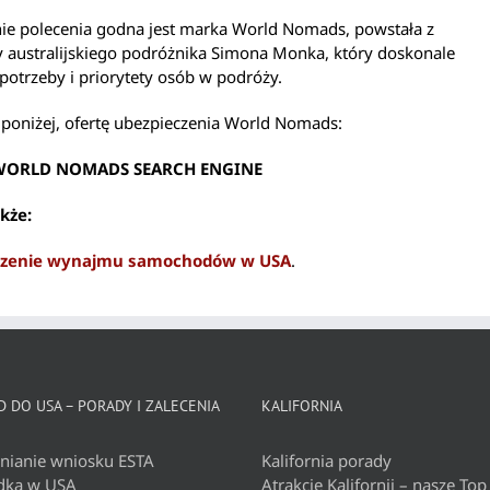
nie polecenia godna jest marka World Nomads, powstała z
y australijskiego podróżnika Simona Monka, który doskonale
potrzeby i priorytety osób w podróży.
poniżej, ofertę ubezpieczenia World Nomads:
WORLD NOMADS SEARCH ENGINE
kże:
czenie wynajmu samochodów w USA
.
 DO USA – PORADY I ZALECENIA
KALIFORNIA
nianie wniosku ESTA
Kalifornia porady
dka w USA
Atrakcje Kalifornii – nasze Top