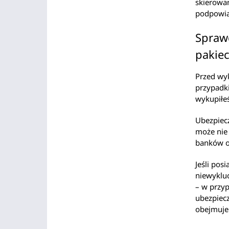
skierowa
podpowia
Sprawd
pakiec
Przed wy
przypadki
wykupiłeś
Ubezpiecz
może nie 
banków of
Jeśli pos
niewykluc
– w przyp
ubezpiecz
obejmuje 