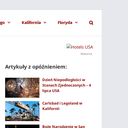
ago
Kalifornia
Floryda
Reklama
Artykuły z opóźnieniem:
Dzień Niepodległości w
Stanach Zjednoczonych – 4
lipca USA
Carlsbad i Legoland w
Kalifornii
Boże Narodzenie w San