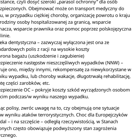
istance, czyli dosyć szeroki „parasol ochronny” dla osób
zpieczonych. Obejmować może on transport medyczny do
ju, w przypadku ciężkiej choroby, organizację powrotu o kraju
 rodziny osoby hospitalizowanej za granicą, wsparcie
macza, wsparcie prawnika oraz pomoc poprzez polskojęzyczna
linie.
eka dentystyczna – zazwyczaj wyłączona jest ona ze
ndardowych polis z racji na wysokie koszty
rona bagażu (uszkodzenie i zagubienie)
zpieczenie następstw nieszczęśliwych wypadków (NNW) –
ruje ono, między innymi, rekompensatę za niewykorzystane w
iku wypadku, lub choroby wakacje, długotrwałą rehabilitację,
atę części zarobków, etc.
zpieczenie OC – pokryje koszty szkód wyrządzonych osobom
ecim podczas/w wyniku naszego wypadku.
c polisy, zwróc uwagę na to, czy obejmują one sytuacje
 w wyniku ataków terrorystycznych. Choc dla Europejczyków
dal – i na szczęście – odległą rzeczywistością, w Stanach
onych często obowiązuje podwyższony stan zagrożenia
ycznego.