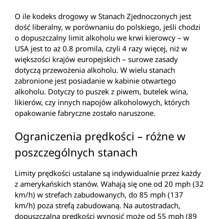
O ile kodeks drogowy w Stanach Zjednoczonych jest
dość liberalny, w porównaniu do polskiego, jeśli chodzi
o dopuszczalny limit alkoholu we krwi kierowcy – w
USA jest to aż 0.8 promila, czyli 4 razy więcej, niż w
większości krajów europejskich – surowe zasady
dotyczą przewożenia alkoholu. W wielu stanach
zabronione jest posiadanie w kabinie otwartego
alkoholu. Dotyczy to puszek z piwem, butelek wina,
likierów, czy innych napojów alkoholowych, których
opakowanie fabryczne zostało naruszone.
Ograniczenia prędkości – różne w
poszczególnych stanach
Limity prędkości ustalane są indywidualnie przez każdy
z amerykańskich stanów. Wahają się one od 20 mph (32
km/h) w strefach zabudowanych, do 85 mph (137
km/h) poza strefą zabudowaną. Na autostradach,
dopuszczalna prędkości wynosić może od 55 mph (89