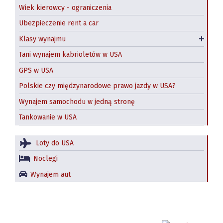
Wiek kierowcy - ograniczenia
SUV w USA
Ubezpieczenie rent a car
Duży SUV
Klasy wynajmu
Wynajem minivanów
Tani wynajem kabrioletów w USA
GPS w USA
Polskie czy międzynarodowe prawo jazdy w USA?
Wynajem samochodu w jedną stronę
Tankowanie w USA
Loty do USA
Noclegi
Wynajem aut