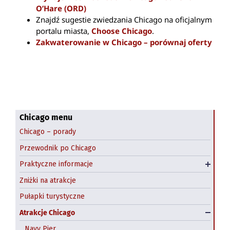
O’Hare (ORD)
Znajdź sugestie zwiedzania Chicago na oficjalnym
portalu miasta,
Choose Chicago
.
Zakwaterowanie w Chicago – porównaj oferty
Darmowe atrakcje Chicago
Komunikacja miejska
Co zjeść?
Przestępczość w Chicago
Dzień św. Patryka
Chicago menu
Chicago – porady
Halloween: farmy dyniowe
Przewodnik po Chicago
Wynajem samochodów Chicago
Praktyczne informacje
Hostel w Chicago
Zniżki na atrakcje
Pułapki turystyczne
Atrakcje Chicago
Navy Pier