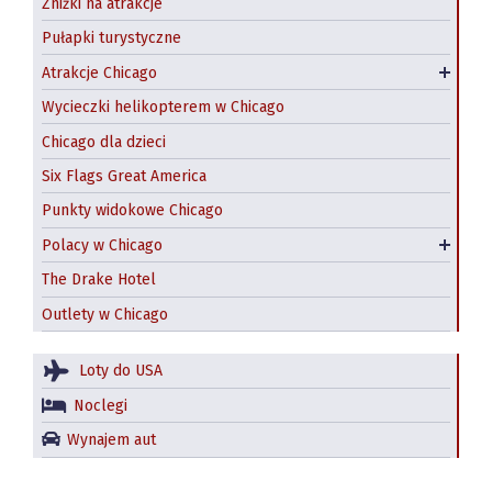
Zniżki na atrakcje
Atrakcje na świeżym powietrzu
Pułapki turystyczne
Zwiedzanie Chicago łodzią
Atrakcje Chicago
Wycieczki z Chicago
Wycieczki helikopterem w Chicago
Chicago dla dzieci
Six Flags Great America
Punkty widokowe Chicago
Polskie restauracje w Chicago
Polacy w Chicago
Jackowo – nadal polska dzielnica Chicago?
The Drake Hotel
Outlety w Chicago
Loty do USA
Noclegi
Wynajem aut