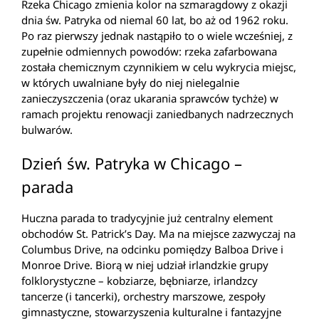
Rzeka Chicago zmienia kolor na szmaragdowy z okazji
dnia św. Patryka od niemal 60 lat, bo aż od 1962 roku.
Po raz pierwszy jednak nastąpiło to o wiele wcześniej, z
zupełnie odmiennych powodów: rzeka zafarbowana
została chemicznym czynnikiem w celu wykrycia miejsc,
w których uwalniane były do niej nielegalnie
zanieczyszczenia (oraz ukarania sprawców tychże) w
ramach projektu renowacji zaniedbanych nadrzecznych
bulwarów.
Dzień św. Patryka w Chicago –
parada
Huczna parada to tradycyjnie już centralny element
obchodów St. Patrick’s Day. Ma na miejsce zazwyczaj na
Columbus Drive, na odcinku pomiędzy Balboa Drive i
Monroe Drive. Biorą w niej udział irlandzkie grupy
folklorystyczne – kobziarze, bębniarze, irlandzcy
tancerze (i tancerki), orchestry marszowe, zespoły
gimnastyczne, stowarzyszenia kulturalne i fantazyjne