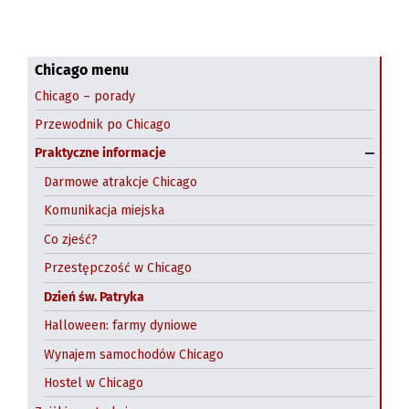
Chicago menu
Chicago – porady
Przewodnik po Chicago
Praktyczne informacje
Darmowe atrakcje Chicago
Navy Pier
Komunikacja miejska
Field Museum
Co zjeść?
Shedd Aquarium
Przestępczość w Chicago
Dzień św. Patryka
Art Institute of Chicago
Halloween: farmy dyniowe
Pedway Chicago
Wynajem samochodów Chicago
Chicago Riverwalk
Hostel w Chicago
Chicago Theatre