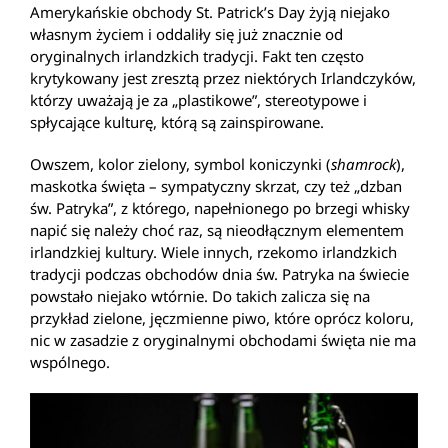
Amerykańskie obchody St. Patrick’s Day żyją niejako
własnym życiem i oddaliły się już znacznie od
oryginalnych irlandzkich tradycji. Fakt ten często
krytykowany jest zresztą przez niektórych Irlandczyków,
którzy uważają je za „plastikowe”, stereotypowe i
spłycające kulturę, którą są zainspirowane.
Owszem, kolor zielony, symbol koniczynki (
shamrock
),
maskotka święta – sympatyczny skrzat, czy też „dzban
św. Patryka”, z którego, napełnionego po brzegi whisky
napić się należy choć raz, są nieodłącznym elementem
irlandzkiej kultury. Wiele innych, rzekomo irlandzkich
tradycji podczas obchodów dnia św. Patryka na świecie
powstało niejako wtórnie. Do takich zalicza się na
przykład zielone, jęczmienne piwo, które oprócz koloru,
nic w zasadzie z oryginalnymi obchodami święta nie ma
wspólnego.