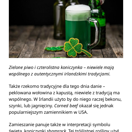
Zielone piwo i czterolistna koniczynka – niewiele mają
wspólnego z autentycznymi irlandzkimi tradycjami.
Także rzekomo tradycyjne dla tego dnia danie –
peklowana wołowina z kapustą, niewiele z tradycją ma
wspólnego. W Irlandii użyto by do niego raczej bekonu,
szynki, lub jagnięciny.
Corned beef
okazał się jednak
popularniejszym zamiennikiem w USA.
Zamieszanie panuje także w interpretacji symbolu
święta, koniczynki
shamrock
. Tej trójlistnej rośliny użył,