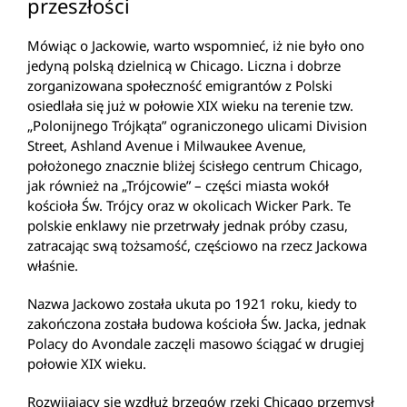
przeszłości
Mówiąc o Jackowie, warto wspomnieć, iż nie było ono
jedyną polską dzielnicą w Chicago. Liczna i dobrze
zorganizowana społeczność emigrantów z Polski
osiedlała się już w połowie XIX wieku na terenie tzw.
„Polonijnego Trójkąta” ograniczonego ulicami Division
Street, Ashland Avenue i Milwaukee Avenue,
położonego znacznie bliżej ścisłego centrum Chicago,
jak również na „Trójcowie” – części miasta wokół
kościoła Św. Trójcy oraz w okolicach Wicker Park. Te
polskie enklawy nie przetrwały jednak próby czasu,
zatracając swą tożsamość, częściowo na rzecz Jackowa
właśnie.
Nazwa Jackowo została ukuta po 1921 roku, kiedy to
zakończona została budowa kościoła Św. Jacka, jednak
Polacy do Avondale zaczęli masowo ściągać w drugiej
połowie XIX wieku.
Rozwijający się wzdłuż brzegów rzeki Chicago przemysł