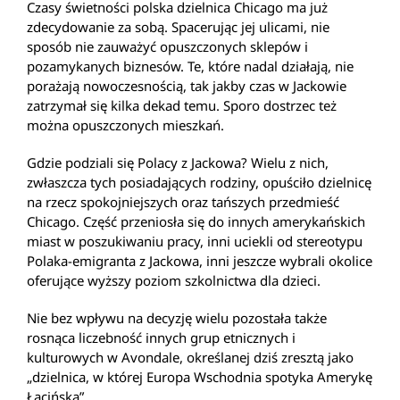
Czasy świetności polska dzielnica Chicago ma już
zdecydowanie za sobą. Spacerując jej ulicami, nie
sposób nie zauważyć opuszczonych sklepów i
pozamykanych biznesów. Te, które nadal działają, nie
porażają nowoczesnością, tak jakby czas w Jackowie
zatrzymał się kilka dekad temu. Sporo dostrzec też
można opuszczonych mieszkań.
Gdzie podziali się Polacy z Jackowa? Wielu z nich,
zwłaszcza tych posiadających rodziny, opuściło dzielnicę
na rzecz spokojniejszych oraz tańszych przedmieść
Chicago. Część przeniosła się do innych amerykańskich
miast w poszukiwaniu pracy, inni uciekli od stereotypu
Polaka-emigranta z Jackowa, inni jeszcze wybrali okolice
oferujące wyższy poziom szkolnictwa dla dzieci.
Nie bez wpływu na decyzję wielu pozostała także
rosnąca liczebność innych grup etnicznych i
kulturowych w Avondale, określanej dziś zresztą jako
„dzielnica, w której Europa Wschodnia spotyka Amerykę
Łacińską”.