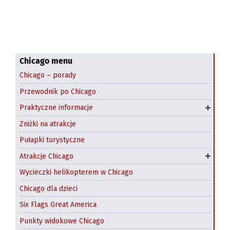
Komunikacja miejska
Navy Pier
Co zjeść?
Field Museum
Przestępczość w Chicago
Shedd Aquarium
Dzień św. Patryka
Art Institute of Chicago
Chicago menu
Chicago – porady
Halloween: farmy dyniowe
Pedway Chicago
Przewodnik po Chicago
Wynajem samochodów Chicago
Chicago Riverwalk
Praktyczne informacje
Hostel w Chicago
Chicago Theatre
Zniżki na atrakcje
Atrakcje na świeżym powietrzu
Pułapki turystyczne
Zwiedzanie Chicago łodzią
Atrakcje Chicago
Wycieczki z Chicago
Wycieczki helikopterem w Chicago
Chicago dla dzieci
Six Flags Great America
Punkty widokowe Chicago