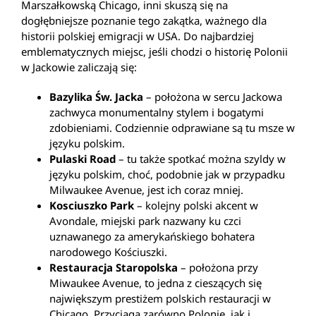
Marszałkowską Chicago, inni skuszą się na
dogłębniejsze poznanie tego zakątka, ważnego dla
historii polskiej emigracji w USA. Do najbardziej
emblematycznych miejsc, jeśli chodzi o historię Polonii
w Jackowie zaliczają się:
Bazylika Św. Jacka
– położona w sercu Jackowa
zachwyca monumentalny stylem i bogatymi
zdobieniami. Codziennie odprawiane są tu msze w
języku polskim.
Pulaski Road
– tu także spotkać można szyldy w
języku polskim, choć, podobnie jak w przypadku
Milwaukee Avenue, jest ich coraz mniej.
Kosciuszko Park
– kolejny polski akcent w
Avondale, miejski park nazwany ku czci
uznawanego za amerykańskiego bohatera
narodowego Kościuszki.
Restauracja Staropolska
– położona przy
Miwaukee Avenue, to jedna z cieszących się
największym prestiżem polskich restauracji w
Chicago. Przyciąga zarówno Polonię, jak i