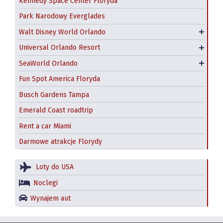
Kennedy Space Center Floryda
Universal Studios Florida
Tańsze bilety do Disney World i Universal Orlando
Park Narodowy Everglades
– gdzie kupić?
Islands of Adventure
Walt Disney World Orlando
Parki wodne Disneya
Universal CitiWalk
Universal Orlando Resort
Volcano Bay
Aquatica Orlando
SeaWorld Orlando
Discovery Cove
Fun Spot America Floryda
Busch Gardens Tampa
Emerald Coast roadtrip
Rent a car Miami
Darmowe atrakcje Florydy
Loty do USA
Noclegi
Wynajem aut