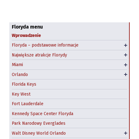
Klimat Florydy
Najpiękniejsze plaże Florydy
Floryda menu
Wprowadzenie
Floryda - kiedy jechać?
Niecodzienne atrakcje Florydy
Downtown Miami
Floryda – podstawowe informacje
Polonia na Florydzie
Parki narodowe i rezerwaty przyrody
Little Havana, Miami
Największe atrakcje Florydy
Big Cat Rescue, Tampa
South Beach
Miami
Hotele w Miami
Darmowe atrakcje Orlando
Orlando
Kissimmee
Magic Kingdom
Florida Keys
Epcot
Key West
Animal Kingdom
Fort Lauderdale
Hollywood Studios
Kennedy Space Center Floryda
Universal Studios Florida
Tańsze bilety do Disney World i Universal Orlando
Park Narodowy Everglades
– gdzie kupić?
Islands of Adventure
Walt Disney World Orlando
Parki wodne Disneya
Universal CitiWalk