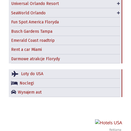
Universal Orlando Resort
Volcano Bay
Aquatica Orlando
SeaWorld Orlando
Discovery Cove
Fun Spot America Floryda
Busch Gardens Tampa
Emerald Coast roadtrip
Rent a car Miami
Darmowe atrakcje Florydy
Loty do USA
Noclegi
Wynajem aut
Reklama