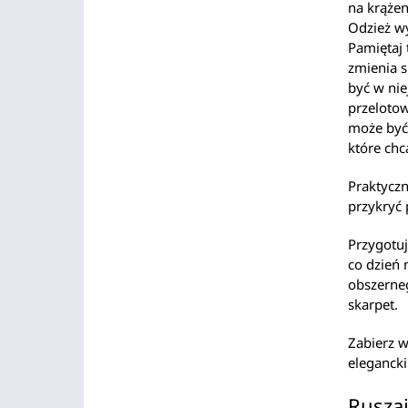
na krążen
Odzież wy
Pamiętaj 
zmienia s
być w nie
przelotow
może być 
które chc
Praktyczn
przykryć 
Przygotuj
co dzień 
obszerneg
skarpet.
Zabierz w
eleganck
Ruszaj