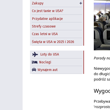
Zakupy
Paczki z USA do Polski
Co jest tanie w USA?
Przydatne aplikacje
Strefy czasowe
Czas letni w USA
Święta w USA w 2025 i 2026
Loty do USA
Porady na
Noclegi
Niewygodn
Wynajem aut
do długic
podróż s
Wygod
Przebywan
‘rozprost