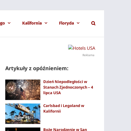
ago
Kalifornia
Floryda
Reklama
Artykuły z opóźnieniem:
Dzień Niepodległości w
Stanach Zjednoczonych – 4
lipca USA
Carlsbad i Legoland w
Kalifornii
Boże Narodzenie w San