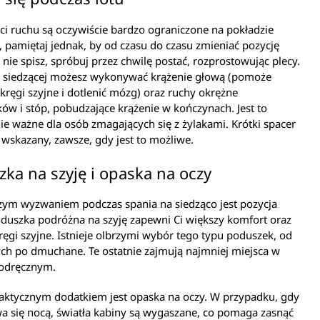
i ruchu są oczywiście bardzo ograniczone na pokładzie
 pamiętaj jednak, by od czasu do czasu zmieniać pozycję
li nie spisz, spróbuj przez chwilę postać, rozprostowując plecy.
i siedzącej możesz wykonywać krążenie głową (pomoże
 kręgi szyjne i dotlenić mózg) oraz ruchy okrężne
ów i stóp, pobudzające krążenie w kończynach. Jest to
ie ważne dla osób zmagających się z żylakami. Krótki spacer
e wskazany, zawsze, gdy jest to możliwe.
ka na szyję i opaska na oczy
zym wyzwaniem podczas spania na siedząco jest pozycja
duszka podróżna na szyję zapewni Ci większy komfort oraz
ręgi szyjne. Istnieje olbrzymi wybór tego typu poduszek, od
ch po dmuchane. Te ostatnie zajmują najmniej miejsca w
odręcznym.
aktycznym dodatkiem jest opaska na oczy. W przypadku, gdy
a się nocą, światła kabiny są wygaszane, co pomaga zasnąć