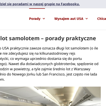
 dziel się poradami w naszej grupie na Facebooku.
Porady
Wynajem aut USA
Chic
 lot samolotem – porady praktyczne
 USA praktycznie zawsze oznacza długi lot samolotem (o ile
e nie zdecydujesz się na kilkunastodniowy rejs
ntycki, co wymaga uprzednio dostania się do portu
ego). Nawet dla doświadczonych globtroterów, spędzenie od
odzin w powietrzy, a tyle zajmie średnio lot z Warszawy
io do Nowego Jorku lub San Francisco, jest często nie lada
em.