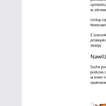
symbolicz
w zdrowe 
Unikaj ci
Niestrawn
Z szacun
przekąski
okazję.
Nawilż
Suche po
podczas d
w krem n
opakowani