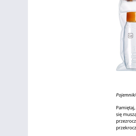
Pojemniki
Pamiętaj,
się musz
przezrocz
przekrocz