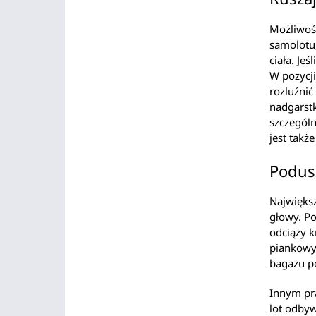
Możliwośc
samolotu,
ciała. Jeś
W pozycj
rozluźnić
nadgarstk
szczególn
jest takż
Podusz
Najwięks
głowy. Po
odciąży k
piankowy
bagażu p
Innym pr
lot odbyw