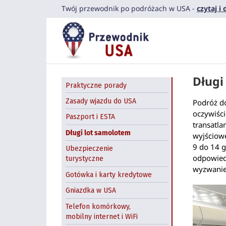
Przejdź
Twój przewodnik po podróżach w USA -
czytaj i
do
zawartości
Długi
Praktyczne porady
Zasady wjazdu do USA
Podróż do
oczywiści
Paszport i ESTA
transatla
Długi lot samolotem
wyjściow
9 do 14 g
Ubezpieczenie
odpowiedn
turystyczne
wyzwani
Gotówka i karty kredytowe
Gniazdka w USA
Telefon komórkowy,
mobilny internet i WiFi
Zakupy w USA online