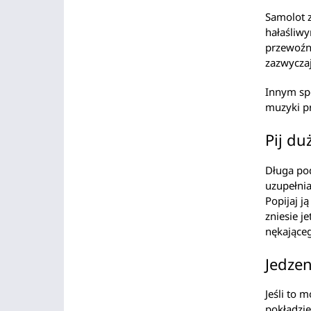
Samolot z
hałaśliwy
przewoźni
zazwyczaj
Innym sp
muzyki pr
Pij du
Długa pod
uzupełnia
Popijaj j
zniesie j
nękające
Jedzen
Jeśli to 
pokładzie