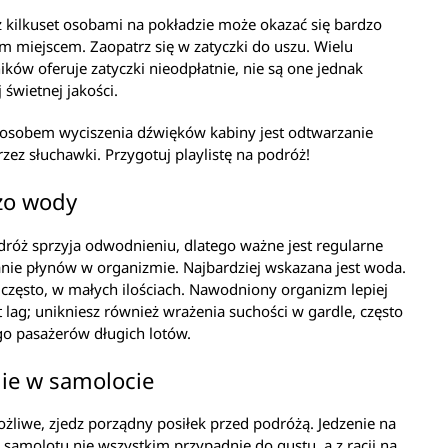
 kilkuset osobami na pokładzie może okazać się bardzo
m miejscem. Zaopatrz się w zatyczki do uszu. Wielu
ków oferuje zatyczki nieodpłatnie, nie są one jednak
 świetnej jakości.
osobem wyciszenia dźwięków kabiny jest odtwarzanie
zez słuchawki. Przygotuj playlistę na podróż!
żo wody
róż sprzyja odwodnieniu, dlatego ważne jest regularne
nie płynów w organizmie. Najbardziej wskazana jest woda.
ą często, w małych ilościach. Nawodniony organizm lepiej
et lag; unikniesz również wrażenia suchości w gardle, często
go pasażerów długich lotów.
ie w samolocie
możliwe, zjedz porządny posiłek przed podróżą. Jedzenie na
 samolotu nie wszystkim przypadnie do gustu, a z racji na