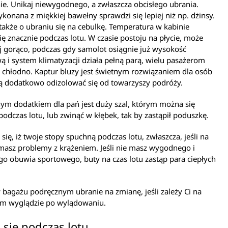
ie. Unikaj niewygodnego, a zwłaszcza obcisłego ubrania.
konana z miękkiej bawełny sprawdzi się lepiej niż np. dżinsy.
także o ubraniu się na cebulkę. Temperatura w kabinie
ię znacznie podczas lotu. W czasie postoju na płycie, może
j gorąco, podczas gdy samolot osiągnie już wysokość
ą i system klimatyzacji działa pełną parą, wielu pasażerom
chłodno. Kaptur bluzy jest świetnym rozwiązaniem dla osób
ą dodatkowo odizolować się od towarzyszy podróży.
ym dodatkiem dla pań jest duży szal, którym można się
podczas lotu, lub zwinąć w kłębek, tak by zastąpił poduszkę.
 się, iż twoje stopy spuchną podczas lotu, zwłaszcza, jeśli na
masz problemy z krążeniem. Jeśli nie masz wygodnego i
o obuwia sportowego, buty na czas lotu zastąp para ciepłych
 bagażu podręcznym ubranie na zmianę, jeśli zależy Ci na
im wyglądzie po wylądowaniu.
 się podczas lotu