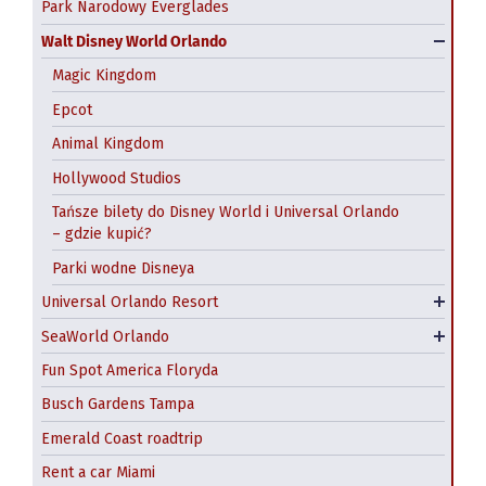
Park Narodowy Everglades
Walt Disney World Orlando
Magic Kingdom
Epcot
Animal Kingdom
Hollywood Studios
Universal Studios Florida
Tańsze bilety do Disney World i Universal Orlando
– gdzie kupić?
Islands of Adventure
Parki wodne Disneya
Universal CitiWalk
Universal Orlando Resort
Volcano Bay
Aquatica Orlando
SeaWorld Orlando
Discovery Cove
Fun Spot America Floryda
Busch Gardens Tampa
Emerald Coast roadtrip
Rent a car Miami