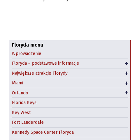
Klimat Florydy
Najpiękniejsze plaże Florydy
Floryda menu
Wprowadzenie
Floryda - kiedy jechać?
Niecodzienne atrakcje Florydy
Downtown Miami
Floryda – podstawowe informacje
Polonia na Florydzie
Parki narodowe i rezerwaty przyrody
Little Havana, Miami
Największe atrakcje Florydy
Big Cat Rescue, Tampa
South Beach
Miami
Hotele w Miami
Darmowe atrakcje Orlando
Orlando
Kissimmee
Florida Keys
Key West
Fort Lauderdale
Kennedy Space Center Floryda