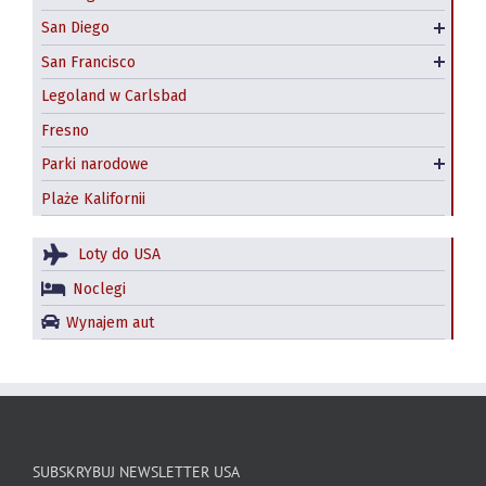
San Diego
Hostele w San Diego
Hotele w San Francisco
San Francisco
Hostel
Legoland w Carlsbad
Fresno
Park narodowy Yosemite
Parki narodowe
Redwood National and State Parks
Plaże Kalifornii
Loty do USA
Noclegi
Wynajem aut
SUBSKRYBUJ NEWSLETTER USA