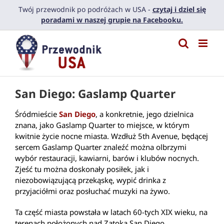
Przejdź
Twój przewodnik po podróżach w USA -
czytaj i dziel się
do
poradami w naszej grupie na Facebooku.
zawartości
San Diego: Gaslamp Quarter
Śródmieście
San Diego
, a konkretnie, jego dzielnica
znana, jako Gaslamp Quarter to miejsce, w którym
kwitnie życie nocne miasta. Wzdłuż 5th Avenue, będącej
sercem Gaslamp Quarter znaleźć można olbrzymi
wybór restauracji, kawiarni, barów i klubów nocnych.
Zjeść tu można doskonały posiłek, jak i
niezobowiązującą przekąskę, wypić drinka z
przyjaciółmi oraz posłuchać muzyki na żywo.
Ta część miasta powstała w latach 60-tych XIX wieku, na
terenach położonych nad Zatoką San Diego.