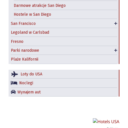
Darmowe atrakcje San Diego
Transport miejski
Hostele w San Diego
Hotele w San Francisco
San Francisco
Hostel
Legoland w Carlsbad
Fresno
Park narodowy Yosemite
Parki narodowe
Redwood National and State Parks
Plaże Kalifornii
Loty do USA
Noclegi
Wynajem aut