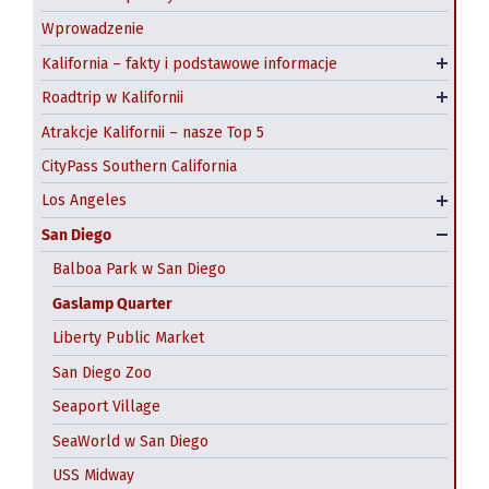
Wprowadzenie
Z San Francisco do Las Vegas
Museum Row i Miracle Mile
Kalifornia – fakty i podstawowe informacje
Klimat Kalifornii
Roadtrip Highway 1 na północ od San Francisco
Santa Monica
Roadtrip w Kalifornii
Emerald Coast roadtrip
Venice Beach
Atrakcje Kalifornii – nasze Top 5
Universal Studios Hollywood
CityPass Southern California
Najlepsze outlety w Los Angeles
CityPass San Francisco
Los Angeles
Darmowe atrakcje Los Angeles
Alcatraz- wyspa-więzienie
San Diego
Chinatown
Balboa Park w San Diego
Gaslamp Quarter
Fisherman’s Wharf
Liberty Public Market
Golden Gate
San Diego Zoo
Tramwaje linowe
Seaport Village
Exploratorium
SeaWorld w San Diego
California Academy of Sciences
USS Midway
Wycieczki z San Francisco