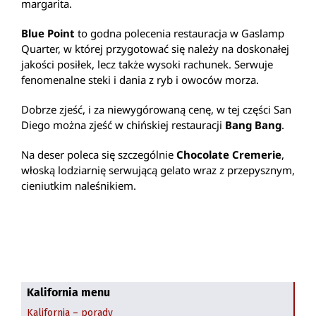
margarita.
Blue Point
to godna polecenia restauracja w Gaslamp
Quarter, w której przygotować się należy na doskonałej
jakości posiłek, lecz także wysoki rachunek. Serwuje
fenomenalne steki i dania z ryb i owoców morza.
Dobrze zjeść, i za niewygórowaną cenę, w tej części San
Diego można zjeść w chińskiej restauracji
Bang Bang
.
Na deser poleca się szczególnie
Chocolate Cremerie
,
włoską lodziarnię serwującą gelato wraz z przepysznym,
cieniutkim naleśnikiem.
Beverly Hills i Rodeo Drive
Disneyland i Adventure Park
Getty Center
Hollywood sign
Kalifornia menu
Kalifornia – porady
Highway 1 z San Francisco do Los Angeles
Downtown Los Angeles