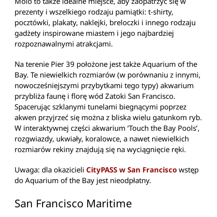
Molo to także idealne miejsce, aby zaopatrzyć się w
prezenty i wszelkiego rodzaju pamiątki: t-shirty,
pocztówki, plakaty, naklejki, breloczki i innego rodzaju
gadżety inspirowane miastem i jego najbardziej
rozpoznawalnymi atrakcjami.
Na terenie Pier 39 położone jest także Aquarium of the
Bay. Te niewielkich rozmiarów (w porównaniu z innymi,
nowocześniejszymi przybytkami tego typy) akwarium
przybliża faunę i florę wód Zatoki San Francisco.
Spacerując szklanymi tunelami biegnącymi poprzez
akwen przyjrzeć się można z bliska wielu gatunkom ryb.
W interaktywnej części akwarium ‘Touch the Bay Pools’,
rozgwiazdy, ukwiały, koralowce, a nawet niewielkich
rozmiarów rekiny znajdują się na wyciągnięcie ręki.
Uwaga: dla okazicieli
CityPASS w San Francisco
wstęp
do Aquarium of the Bay jest nieodpłatny.
San Francisco Maritime