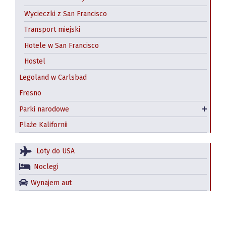
Wycieczki z San Francisco
Transport miejski
Hotele w San Francisco
Hostel
Legoland w Carlsbad
Fresno
Park narodowy Yosemite
Parki narodowe
Redwood National and State Parks
Plaże Kalifornii
Loty do USA
Noclegi
Wynajem aut