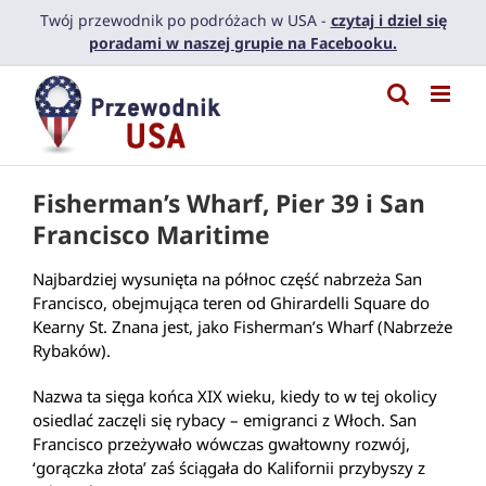
Przejdź
Twój przewodnik po podróżach w USA -
czytaj i dziel się
do
poradami w naszej grupie na Facebooku.
zawartości
Fisherman’s Wharf, Pier 39 i San
Francisco Maritime
Najbardziej wysunięta na północ część nabrzeża San
Francisco, obejmująca teren od Ghirardelli Square do
Kearny St. Znana jest, jako Fisherman’s Wharf (Nabrzeże
Rybaków).
Nazwa ta sięga końca XIX wieku, kiedy to w tej okolicy
osiedlać zaczęli się rybacy – emigranci z Włoch. San
Francisco przeżywało wówczas gwałtowny rozwój,
‘gorączka złota’ zaś ściągała do Kalifornii przybyszy z