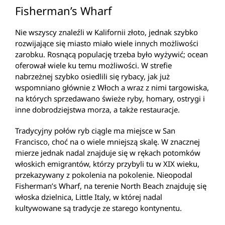
Fisherman’s Wharf
Nie wszyscy znaleźli w Kalifornii złoto, jednak szybko
rozwijające się miasto miało wiele innych możliwości
zarobku. Rosnącą populację trzeba było wyżywić; ocean
oferował wiele ku temu możliwości. W strefie
nabrzeżnej szybko osiedlili się rybacy, jak już
wspomniano głównie z Włoch a wraz z nimi targowiska,
na których sprzedawano świeże ryby, homary, ostrygi i
inne dobrodziejstwa morza, a także restauracje.
Tradycyjny połów ryb ciągle ma miejsce w San
Francisco, choć na o wiele mniejszą skalę. W znacznej
mierze jednak nadal znajduje się w rękach potomków
włoskich emigrantów, którzy przybyli tu w XIX wieku,
przekazywany z pokolenia na pokolenie. Nieopodal
Fisherman’s Wharf, na terenie North Beach znajduję się
włoska dzielnica, Little Italy, w której nadal
kultywowane są tradycje ze starego kontynentu.