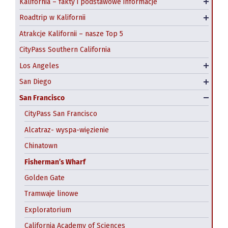
Kalifornia – fakty i podstawowe informacje
Klimat Kalifornii
Roadtrip Highway 1 na północ od San Francisco
Santa Monica
San Diego Zoo
Roadtrip w Kalifornii
Emerald Coast roadtrip
Venice Beach
Seaport Village
Atrakcje Kalifornii – nasze Top 5
Universal Studios Hollywood
SeaWorld w San Diego
CityPass Southern California
Najlepsze outlety w Los Angeles
USS Midway
Los Angeles
Darmowe atrakcje Los Angeles
Darmowe atrakcje San Diego
San Diego
Hostele w San Diego
San Francisco
CityPass San Francisco
Alcatraz- wyspa-więzienie
Chinatown
Fisherman’s Wharf
Golden Gate
Tramwaje linowe
Exploratorium
California Academy of Sciences