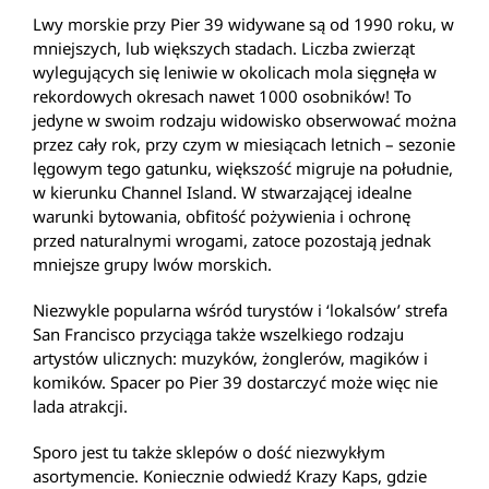
Lwy morskie przy Pier 39 widywane są od 1990 roku, w
mniejszych, lub większych stadach. Liczba zwierząt
wylegujących się leniwie w okolicach mola sięgnęła w
rekordowych okresach nawet 1000 osobników! To
jedyne w swoim rodzaju widowisko obserwować można
przez cały rok, przy czym w miesiącach letnich – sezonie
lęgowym tego gatunku, większość migruje na południe,
w kierunku Channel Island. W stwarzającej idealne
warunki bytowania, obfitość pożywienia i ochronę
przed naturalnymi wrogami, zatoce pozostają jednak
mniejsze grupy lwów morskich.
Niezwykle popularna wśród turystów i ‘lokalsów’ strefa
San Francisco przyciąga także wszelkiego rodzaju
artystów ulicznych: muzyków, żonglerów, magików i
komików. Spacer po Pier 39 dostarczyć może więc nie
lada atrakcji.
Sporo jest tu także sklepów o dość niezwykłym
asortymencie. Koniecznie odwiedź Krazy Kaps, gdzie