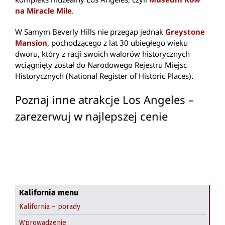
na Miracle Mile
.
W Samym Beverly Hills nie przegap jednak
Greystone
Mansion
, pochodzącego z lat 30 ubiegłego wieku
dworu, który z racji swoich walorów historycznych
wciągnięty został do Narodowego Rejestru Miejsc
Historycznych (National Register of Historic Places).
Poznaj inne atrakcje Los Angeles –
zarezerwuj w najlepszej cenie
Kalifornia menu
Kalifornia – porady
Highway 1 z San Francisco do Los Angeles
Wprowadzenie
Z San Francisco do Las Vegas