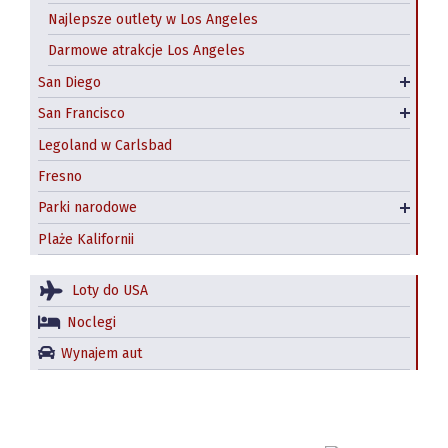
Najlepsze outlety w Los Angeles
USS Midway
Wycieczki z San Francisco
Darmowe atrakcje Los Angeles
Darmowe atrakcje San Diego
Transport miejski
San Diego
Hostele w San Diego
Hotele w San Francisco
San Francisco
Hostel
Legoland w Carlsbad
Fresno
Park narodowy Yosemite
Parki narodowe
Redwood National and State Parks
Plaże Kalifornii
Loty do USA
Noclegi
Wynajem aut