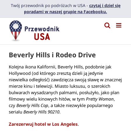
Przejdź
Twój przewodnik po podróżach w USA -
czytaj i dziel się
do
poradami w naszej grupie na Facebooku.
zawartości
Beverly Hills i Rodeo Drive
Kolejna ikona Kalifornii, Beverly Hills, podobnie jak
Hollywood (od którego zresztą dzieli ją jedynie
niewielka odległość) zawdzięcza swoją sławę w znacznej
mierze kinu i telewizji. Miasto luksusu, o szerokich
bulwarach wysadzanych palmami, posłużyło, jako plan
filmowy wielu kinowych hitów, w tym
Pretty Woman
,
czy
Beverly Hills Cop
, a także niezwykle popularnego
serialu
Beverly Hills 90210
.
Zarezerwuj hotel w Los Angeles
.