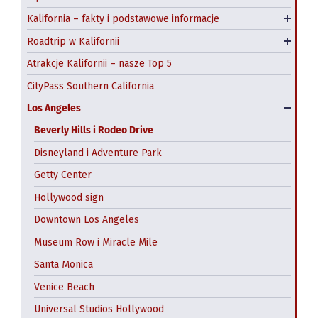
Kalifornia – fakty i podstawowe informacje
Klimat Kalifornii
Roadtrip Highway 1 na północ od San Francisco
Roadtrip w Kalifornii
Emerald Coast roadtrip
Atrakcje Kalifornii – nasze Top 5
CityPass Southern California
Los Angeles
Beverly Hills i Rodeo Drive
Disneyland i Adventure Park
CityPass San Francisco
Getty Center
Alcatraz- wyspa-więzienie
Hollywood sign
Balboa Park w San Diego
Chinatown
Downtown Los Angeles
Gaslamp Quarter
Fisherman’s Wharf
Museum Row i Miracle Mile
Liberty Public Market
Golden Gate
Santa Monica
San Diego Zoo
Tramwaje linowe
Venice Beach
Seaport Village
Exploratorium
Universal Studios Hollywood
SeaWorld w San Diego
California Academy of Sciences