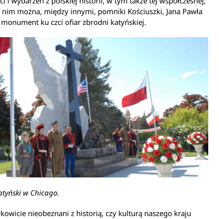
ci i wydarzeń z polskiej historii, w tym także tej współczesnej;
 nim można, między innymi, pomniki Kościuszki, Jana Pawła
eż monument ku czci ofiar zbrodni katyńskiej.
tyński w Chicago.
kowicie nieobeznani z historią, czy kulturą naszego kraju