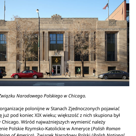
Związku Narodowego Polskiego w Chicago.
organizacje polonijne w Stanach Zjednoczonych pojawiać
ię już pod koniec XIX wieku; większość z nich skupiona był
w Chicago. Wśród najważniejszych wymienić należy
nie Polskie Rzymsko-Katolickie w Ameryce (
Polish Roman
Union of America
), Związek Narodowy Polski (
Polish National