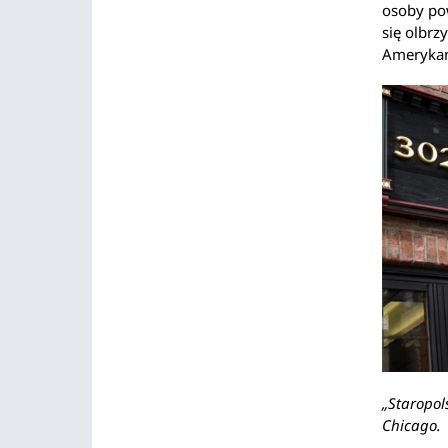
osoby pow
się olbrz
Ameryka
„Staropol
Chicago.