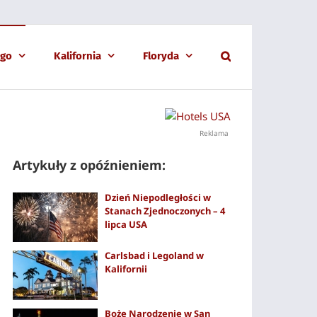
ago
Kalifornia
Floryda
Reklama
Artykuły z opóźnieniem:
Dzień Niepodległości w
Stanach Zjednoczonych – 4
lipca USA
Carlsbad i Legoland w
Kalifornii
Boże Narodzenie w San