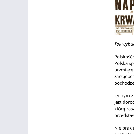
Tak wybuc
Polskość 
Polska sp
brzmiące 
zarządach
pochodzen
Jednym z 
jest doro
którą zas
przedstaw
Nie brak 