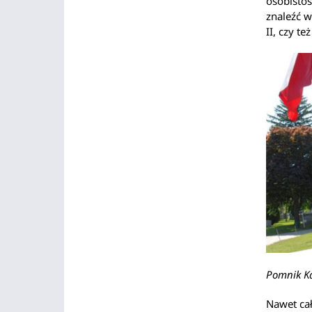
osobistoś
znaleźć w
II, czy t
Pomnik Ka
Nawet cał