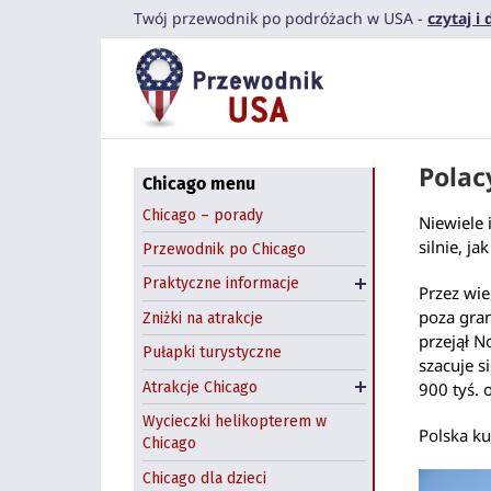
Przejdź
Komunikacja miejska
Twój przewodnik po podróżach w USA -
czytaj i
Navy Pier
do
Co zjeść?
zawartości
Field Museum
Przestępczość w
Chicago
Shedd Aquarium
Dzień św. Patryka
Art Institute of Chicago
Polac
Halloween: farmy
Pedway Chicago
Chicago menu
dyniowe
Chicago Riverwalk
Chicago – porady
Niewiele 
Wynajem samochodów
Chicago Theatre
silnie, j
Przewodnik po Chicago
Chicago
Atrakcje na świeżym
Praktyczne informacje
Hostel w Chicago
Przez wie
powietrzu
poza gran
Zniżki na atrakcje
Zwiedzanie Chicago
przejął N
Pułapki turystyczne
łodzią
szacuje s
900 tyś. 
Atrakcje Chicago
Wycieczki z Chicago
Wycieczki helikopterem w
Polska ku
Chicago
Chicago dla dzieci