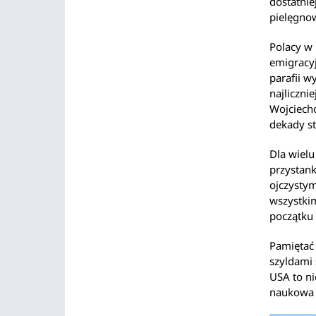
dostatnie
pielęgnow
Polacy w 
emigracyj
parafii w
najliczni
Wojciecho
dekady s
Dla wielu
przystan
ojczystym
wszystkim
początku 
Pamiętać 
szyldami
USA to nie
naukowa i