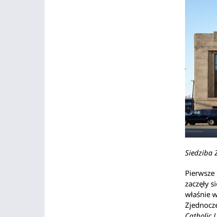
Siedziba 
Pierwsze 
zaczęły s
właśnie 
Zjednocze
Catholic 