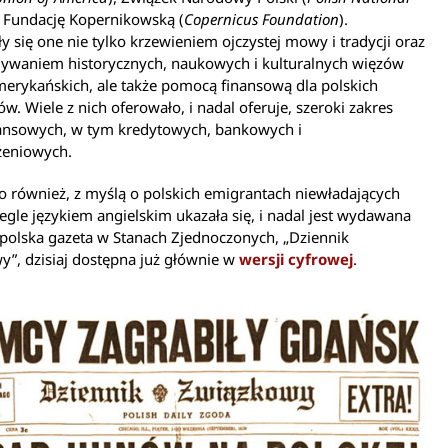
 i Fundację Kopernikowską (
Copernicus Foundation
).
 się one nie tylko krzewieniem ojczystej mowy i tradycji oraz
ywaniem historycznych, naukowych i kulturalnych więzów
erykańskich, ale także pomocą finansową dla polskich
w. Wiele z nich oferowało, i nadal oferuje, szeroki zakres
nansowych, w tym kredytowych, bankowych i
zeniowych.
 również, z myślą o polskich emigrantach niewładających
iegle językiem angielskim ukazała się, i nadal jest wydawana
polska gazeta w Stanach Zjednoczonych, „Dziennik
”, dzisiaj dostępna już głównie w
wersji cyfrowej
.