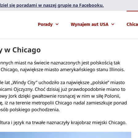
 dziel się poradami w naszej grupie na Facebooku.
Porady
Wynajem aut USA
Chic
y w Chicago
innych miast na świecie naznaczonych jest polskością tak
ak Chicago, największe miasto amerykańskiego stanu Illinois.
le lat „Windy City” uchodziło za największe „polskie” miasto
icami Ojczyzny. Choć dzisiaj już prawdopodobnie miano to
owy Jork dzięki gwałtownie rosnącej w nim w siłę Polonii,
ię, iż na terenie metropolii Chicago nadal zamieszkuje ponad
osób polskiego pochodzenia.
ltura i język na trwałe naznaczyły krajobraz miejski Chicago.