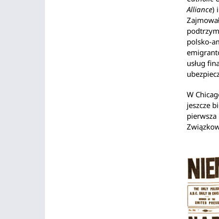
Alliance
)
Zajmowały
podtrzym
polsko-am
emigrantó
usług fi
ubezpiec
W Chicago
jeszcze b
pierwsza 
Związkowy