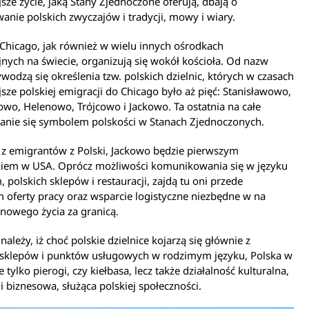
jsze życie, jaką Stany Zjednoczone oferują, dbają o
anie polskich zwyczajów i tradycji, mowy i wiary.
Chicago, jak również w wielu innych ośrodkach
nych na świecie, organizują się wokół kościoła. Od nazw
ywodzą się określenia tzw. polskich dzielnic, których w czasach
ejsze polskiej emigracji do Chicago było aż pięć: Stanisławowo,
wo, Helenowo, Trójcowo i Jackowo. Ta ostatnia na całe
tanie się symbolem polskości w Stanach Zjednoczonych.
 z emigrantów z Polski, Jackowo będzie pierwszym
kiem w USA. Oprócz możliwości komunikowania się w języku
, polskich sklepów i restauracji, zajdą tu oni przede
 oferty pracy oraz wsparcie logistyczne niezbędne w na
nowego życia za granicą.
należy, iż choć polskie dzielnice kojarzą się głównie z
 sklepów i punktów usługowych w rodzimym języku, Polska w
 tylko pierogi, czy kiełbasa, lecz także działalność kulturalna,
 biznesowa, służąca polskiej społeczności.