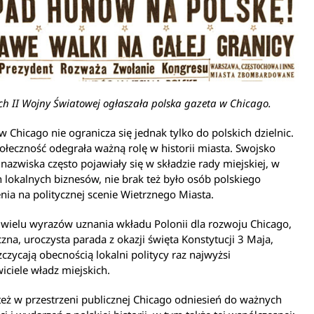
h II Wojny Światowej ogłaszała polska gazeta w Chicago.
w Chicago nie ogranicza się jednak tylko do polskich dzielnic.
ołeczność odegrała ważną rolę w historii miasta. Swojsko
nazwiska często pojawiały się w składzie rady miejskiej, w
 lokalnych biznesów, nie brak też było osób polskiego
ia na politycznej scenie Wietrznego Miasta.
wielu wyrazów uznania wkładu Polonii dla rozwoju Chicago,
czna, uroczysta parada z okazji święta Konstytucji 3 Maja,
zczycają obecnością lokalni politycy raz najwyżsi
iciele władz miejskich.
też w przestrzeni publicznej Chicago odniesień do ważnych