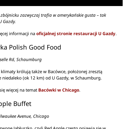
 zbójnicku zazwyczaj trafia w amerykańskie gusta – tak
U Gazdy.
ęcej informacji na
oficjalnej stronie restauracji U Gazdy
.
ka Polish Good Food
selle Rd, Schaumburg
 klimaty królują także w Bacówce, położonej zresztą
e niedaleko (ok 12 km) od U Gazdy, w Schaumburg.
się więcej na temat
Bacówki w Chicago
.
ple Buffet
ilwaukee Avenue, Chicago
rwone Jabłuszko, czyli Red Apple często pojawia się w