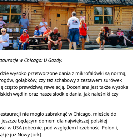
estauracje w Chicago: U Gazdy.
gdzie wysoko przetworzone dania z mikrofalówki są normą,
ierogów, gołąbków, czy też schabowy z zestawem surówek
ię często prawdziwą rewelacją. Doceniana jest także wysoka
lskich wędlin oraz nasze słodkie dania, jak naleśniki czy
restauracji nie mogło zabraknąć w Chicago, mieście do
 jeszcze będącym domem dla największej polskiej
ści w USA (obecnie, pod względem liczebności Polonii,
ął je już Nowy Jork).