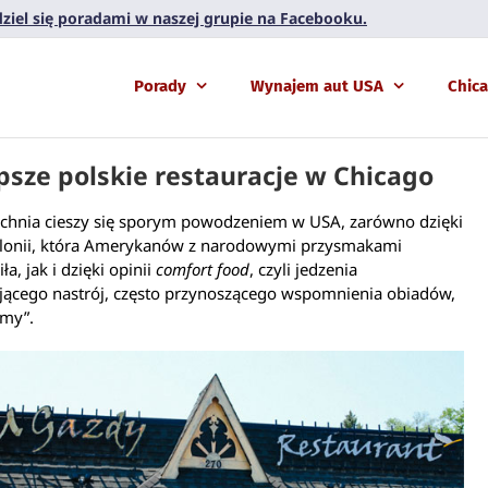
 dziel się poradami w naszej grupie na Facebooku.
Porady
Wynajem aut USA
Chic
psze polskie restauracje w Chicago
uchnia cieszy się sporym powodzeniem w USA, zarówno dzięki
Polonii, która Amerykanów z narodowymi przysmakami
a, jak i dzięki opinii
comfort food
, czyli jedzenia
jącego nastrój, często przynoszącego wspomnienia obiadów,
amy”.