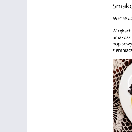
Smako
5961 W La
W rękach 
Smakosz s
popisowy
ziemniac