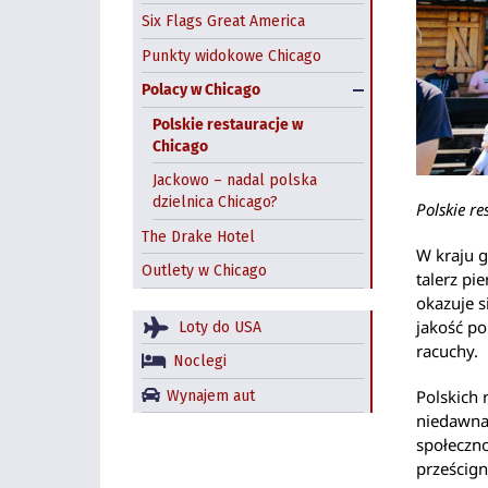
Six Flags Great America
Punkty widokowe Chicago
Polacy w Chicago
Polskie restauracje w
Chicago
Jackowo – nadal polska
dzielnica Chicago?
Polskie r
The Drake Hotel
W kraju 
Outlety w Chicago
talerz p
okazuje s
jakość po
Loty do USA
racuchy.
Noclegi
Polskich 
Wynajem aut
niedawna
społeczno
prześcign