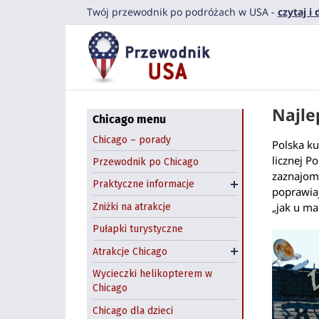
Przejdź
Komunikacja miejska
Twój przewodnik po podróżach w USA -
czytaj i
Navy Pier
do
Co zjeść?
zawartości
Field Museum
Przestępczość w
Chicago
Shedd Aquarium
Dzień św. Patryka
Art Institute of Chicago
Najle
Halloween: farmy
Pedway Chicago
Chicago menu
dyniowe
Chicago Riverwalk
Chicago – porady
Polska k
Wynajem samochodów
Chicago Theatre
licznej 
Przewodnik po Chicago
Chicago
zaznajomił
Atrakcje na świeżym
Praktyczne informacje
Hostel w Chicago
poprawia
powietrzu
„jak u m
Zniżki na atrakcje
Zwiedzanie Chicago
Pułapki turystyczne
łodzią
Atrakcje Chicago
Wycieczki z Chicago
Wycieczki helikopterem w
Chicago
Chicago dla dzieci