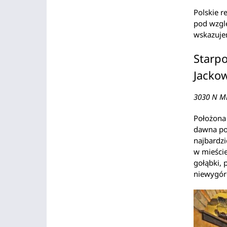
Polskie r
pod wzglę
wskazujem
Starpo
Jacko
3030 N Mi
Położona 
dawna pol
najbardz
w mieście
gołąbki, p
niewygór