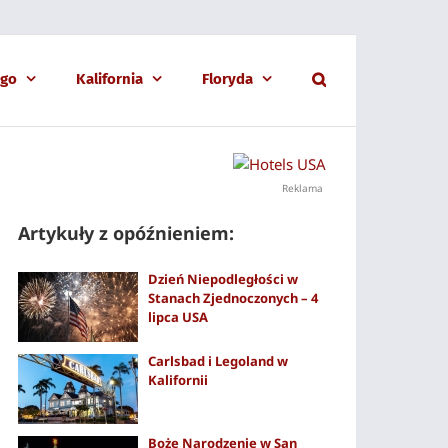
ago
Kalifornia
Floryda
Reklama
Artykuły z opóźnieniem:
Dzień Niepodległości w
Stanach Zjednoczonych – 4
lipca USA
Carlsbad i Legoland w
Kalifornii
Boże Narodzenie w San