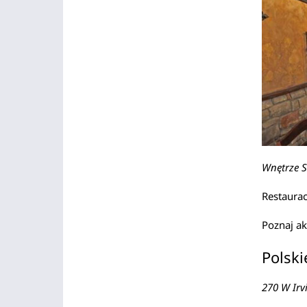
Wnętrze S
Restaurac
Poznaj a
Polski
270 W Irv