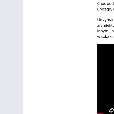
Choć odd
Chicago, 
Utrzymana
architekt
innymi, b
w sałatka