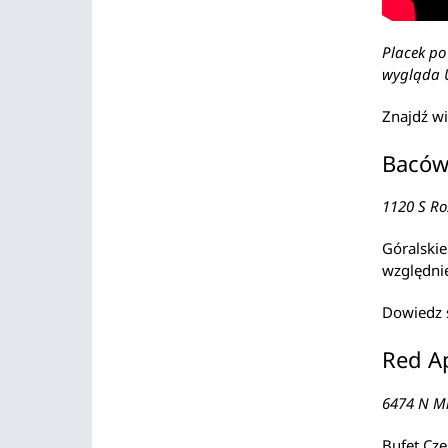
Placek po
wygląda 
Znajdź wi
Baców
1120 S Ro
Góralskie
względni
Dowiedz 
Red Ap
6474 N M
Bufet Cze