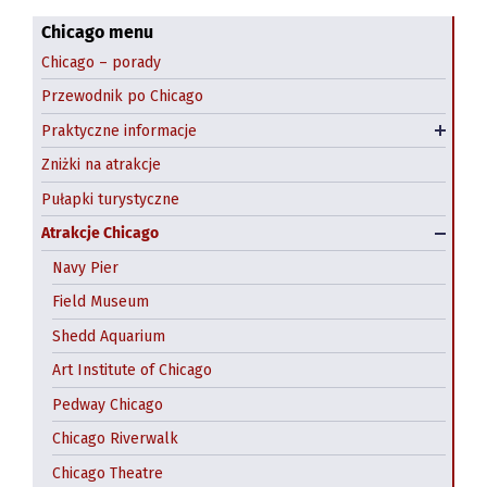
Dzień św. Patryka
Chicago menu
Chicago – porady
Halloween: farmy dyniowe
Przewodnik po Chicago
Wynajem samochodów Chicago
Praktyczne informacje
Hostel w Chicago
Zniżki na atrakcje
Pułapki turystyczne
Atrakcje Chicago
Navy Pier
Field Museum
Shedd Aquarium
Art Institute of Chicago
Pedway Chicago
Chicago Riverwalk
Chicago Theatre