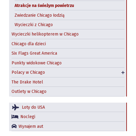
Atrakcje na świeżym powietrzu
Zwiedzanie Chicago łodzią
Wycieczki z Chicago
Wycieczki helikopterem w Chicago
Chicago dla dzieci
Six Flags Great America
Punkty widokowe Chicago
Polskie restauracje w Chicago
Polacy w Chicago
Jackowo – nadal polska dzielnica Chicago?
The Drake Hotel
Outlety w Chicago
Loty do USA
Noclegi
Wynajem aut