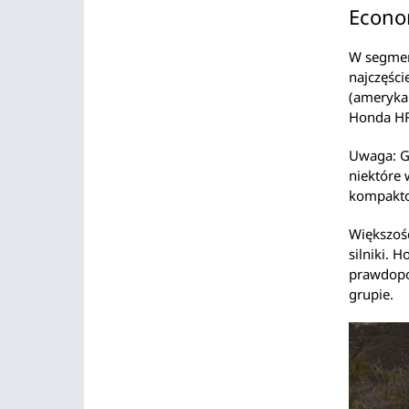
Econo
W segmen
najczęści
(ameryka
Honda HR
Uwaga: G
niektóre
kompakt
Większoś
silniki. 
prawdopod
grupie.