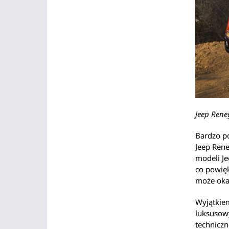
Jeep Rene
Bardzo po
Jeep Rene
modeli Je
co powięk
może okaz
Wyjątkie
luksusowy
techniczn