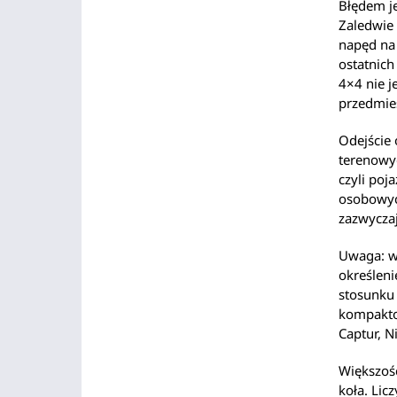
Błędem je
Zaledwie
napęd na
ostatnich
4×4 nie j
przedmie
Odejście
terenowyc
czyli poj
osobowych
zazwyczaj
Uwaga: w
określeni
stosunku
kompakto
Captur, N
Większość
koła. Licz