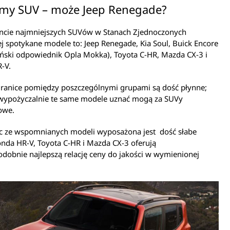
my SUV – może Jeep Renegade?
cie najmniejszych SUVów w Stanach Zjednoczonych
ej spotykane modele to: Jeep Renegade, Kia Soul, Buick Encore
ński odpowiednik Opla Mokka), Toyota C-HR, Mazda CX-3 i
-V.
ranice pomiędzy poszczególnymi grupami są dość płynne;
 wypożyczalnie te same modele uznać mogą za SUVy
owe.
c ze wspomnianych modeli wyposażona jest dość słabe
Honda HR-V, Toyota C-HR i Mazda CX-3 oferują
obnie najlepszą relację ceny do jakości w wymienionej