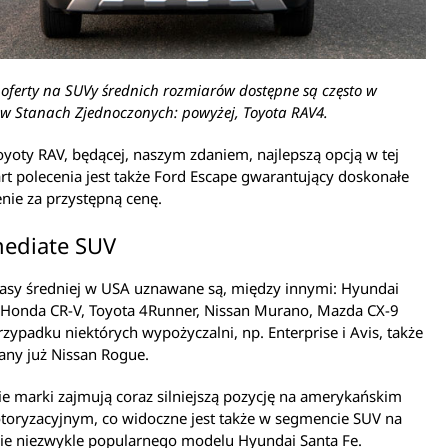
 oferty na SUVy średnich rozmiarów dostępne są często w
w Stanach Zjednoczonych: powyżej, Toyota RAV4.
yoty RAV, będącej, naszym zdaniem, najlepszą opcją w tej
art polecenia jest także Ford Escape gwarantujący doskonałe
nie za przystępną cenę.
mediate SUV
lasy średniej w USA uznawane są, między innymi: Hyundai
, Honda CR-V, Toyota 4Runner, Nissan Murano, Mazda CX-9
rzypadku niektórych wypożyczalni, np. Enterprise i Avis, także
ny już Nissan Rogue.
e marki zajmują coraz silniejszą pozycję na amerykańskim
toryzacyjnym, co widoczne jest także w segmencie SUV na
zie niezwykle popularnego modelu Hyundai Santa Fe.