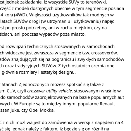
st jednak zakładanie, iż wszystkie SUVy to terenówki.
 część z modeli dostępnych obecnie w tym segmencie posiada
 4 koła (4WD). Większości użytkowników tak modnych w
 latach SUVów drogi (w utrzymaniu i użytkowaniu) napęd
est po prostu potrzebny, ani w ruchu miejskim, czy na
ściach, ani podczas wypadów poza miasto.
 od rozwiązań technicznych stosowanych w samochodach
h widoczne jest zwłaszcza w segmencie tzw. crossoverów,
azdów znajdujących się na pograniczu i zwykłych samochodów
 oraz tradycyjnych SUVów. Z tych ostatnich czerpią one
 głównie rozmiary i estetykę designu.
 Stanach Zjednoczonych możesz spotkać się także z
em CUV, czyli
crossover utility vehicle
, stosowanym właśnie w
 do samochodów zaprojektowanych na bazie popularnych aut
wych. W Europie są to między innymi popularne Renault
issan Juke, czy Opel Mokka.
 z nich możliwa jest do zamówienia w wersji z napędem na 4
yć się jednak należy z faktem, iż będzie się on różnił na