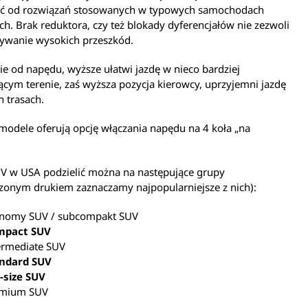
ść od rozwiązań stosowanych w typowych samochodach
h. Brak reduktora, czy też blokady dyferencjałów nie zezwoli
ywanie wysokich przeszkód.
ie od napędu, wyższe ułatwi jazdę w nieco bardziej
ym terenie, zaś wyższa pozycja kierowcy, uprzyjemni jazdę
h trasach.
modele oferują opcję włączania napędu na 4 koła „na
UV w USA podzielić można na następujące grupy
zonym drukiem zaznaczamy najpopularniejsze z nich):
nomy SUV / subcompakt SUV
mpact SUV
ermediate SUV
ndard SUV
l-size SUV
emium SUV