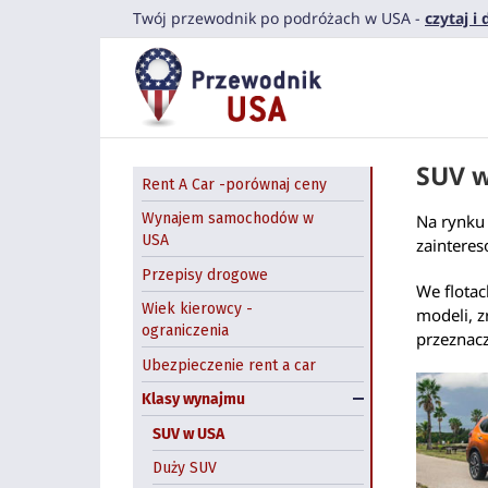
Przejdź
Twój przewodnik po podróżach w USA -
czytaj i
do
zawartości
SUV w
Rent A Car -porównaj ceny
Wynajem samochodów w
Na rynku
USA
zainteres
Przepisy drogowe
We flotac
Wiek kierowcy -
modeli, 
ograniczenia
przeznacz
Ubezpieczenie rent a car
Klasy wynajmu
SUV w USA
Duży SUV