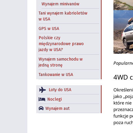
Wynajem minivanów
Tani wynajem kabrioletów
w USA
GPS w USA
Polskie czy
międzynarodowe prawo
jazdy w USA?
Wynajem samochodu w
Popularn
jedną stronę
Tankowanie w USA
4WD c
Określeni
Loty do USA
jako „poj
Noclegi
które ni
Wynajem aut
przeznacz
funkcje 
poza ruc