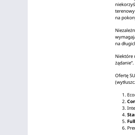
niekorzy
terenowyc
na pokon
Niezależn
wymagając
na długic
Niektóre 
żądanie”.
Ofertę S
(wytłuszc
Eco
Co
Int
Sta
Ful
Pr