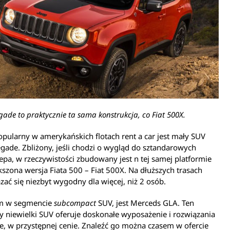
gade to praktycznie ta sama konstrukcja, co Fiat 500X.
pularny w amerykańskich flotach rent a car jest mały SUV
gade. Zbliżony, jeśli chodzi o wygląd do sztandarowych
epa, w rzeczywistości zbudowany jest n tej samej platformie
szona wersja Fiata 500 – Fiat 500X. Na dłuższych trasach
ać się niezbyt wygodny dla więcej, niż 2 osób.
m w segmencie
subcompact
SUV, jest Merceds GLA. Ten
 niewielki SUV oferuje doskonałe wyposażenie i rozwiązania
e, w przystępnej cenie. Znaleźć go można czasem w ofercie