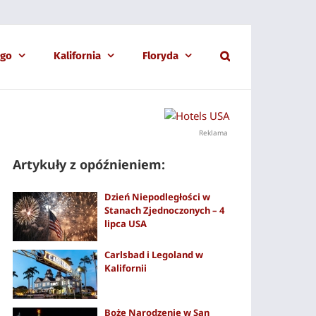
ago
Kalifornia
Floryda
Reklama
Artykuły z opóźnieniem:
Dzień Niepodległości w
Stanach Zjednoczonych – 4
lipca USA
Carlsbad i Legoland w
Kalifornii
Boże Narodzenie w San