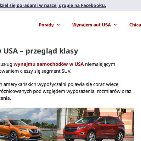
 dziel się poradami w naszej grupie na Facebooku.
Porady
Wynajem aut USA
Chic
 USA – przegląd klasy
 usług
wynajmu samochodów w USA
niemalejącym
owaniem cieszy się segment SUV.
h amerykańskich wypożyczalni pojawia się coraz więcej
zróżnicowanych pod względem wyposażenia, rozmiarów oraz
enia.