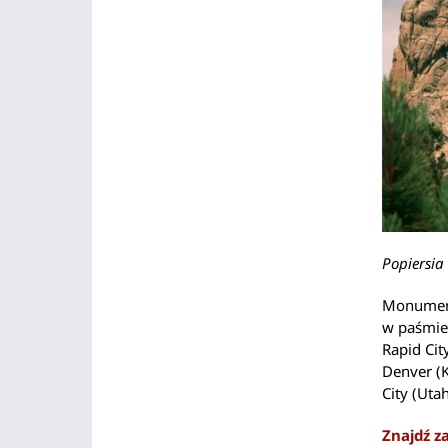
Popiersia
Monument
w paśmie
Rapid Cit
Denver (K
City (Uta
Znajdź z