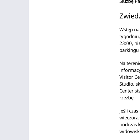
Służbę P
Zwied
Wstęp na
tygodniu,
23:00, ni
parkingu
Na teren
informac
Visitor C
Studio, s
Center st
rzeźbę.
Jeśli cza
wieczora;
podczas 
widowisk