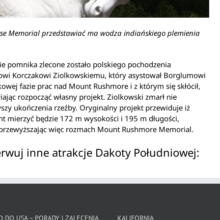
se Memorial przedstawiać ma wodza indiańskiego plemienia
e pomnika zlecone zostało polskiego pochodzenia
zowi Korczakowi Ziolkowskiemu, który asystował Borglumowi
owej fazie prac nad Mount Rushmore i z którym się skłócił,
ając rozpocząć własny projekt. Ziolkowski zmarł nie
zy ukończenia rzeźby. Oryginalny projekt przewiduje iż
 mierzyć będzie 172 m wysokości i 195 m długości,
 przewyższając więc rozmach Mount Rushmore Memorial.
rwuj inne atrakcje Dakoty Południowej:
 DO USA – PORADY I ZALECENIA
KALIFORNIA