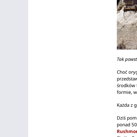
Tak pows
Choć oryg
przedsta
środków 
formie, w 
Każda z 
Dziś pomn
ponad 50
Rushmor