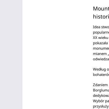
Mount
histor
Idea stw
popularne
XX wieku 
pokazała 
monumenta
mianem „
odwiedzan
Według o
bohateró
Zdaniem 
Borgluma
dedykowan
Wybór pa
przysłuży