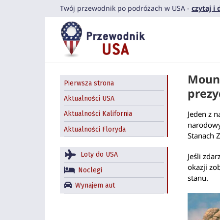
Przejdź
Twój przewodnik po podróżach w USA -
czytaj i
do
zawartości
Moun
Pierwsza strona
prez
Aktualności USA
Jeden z 
Aktualności Kalifornia
narodowyc
Aktualności Floryda
Stanach 
Loty do USA
Jeśli zda
okazji zo
Noclegi
stanu.
Wynajem aut