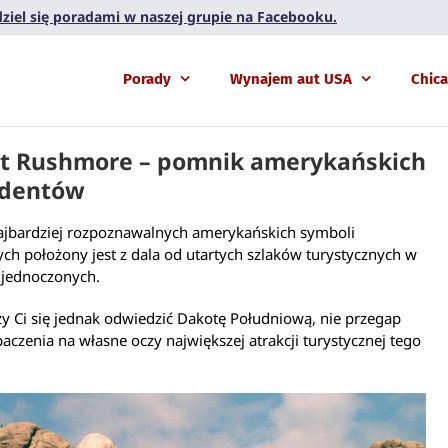
 dziel się poradami w naszej grupie na Facebooku.
Porady
Wynajem aut USA
Chic
t Rushmore – pomnik amerykańskich
ydentów
najbardziej rozpoznawalnych amerykańskich symboli
h położony jest z dala od utartych szlaków turystycznych w
Zjednoczonych.
rzy Ci się jednak odwiedzić Dakotę Południową, nie przegap
baczenia na własne oczy największej atrakcji turystycznej tego