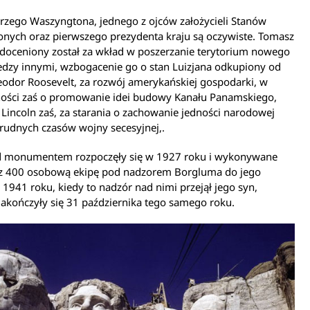
erzego Waszyngtona, jednego z ojców założycieli Stanów
nych oraz pierwszego prezydenta kraju są oczywiste. Tomasz
 doceniony został za wkład w poszerzanie terytorium nowego
edzy innymi, wzbogacenie go o stan Luizjana odkupiony od
Teodor Roosevelt, za rozwój amerykańskiej gospodarki, w
ności zaś o promowanie idei budowy Kanału Panamskiego,
incoln zaś, za starania o zachowanie jedności narodowej
rudnych czasów wojny secesyjnej,.
d monumentem rozpoczęły się w 1927 roku i wykonywane
ez 400 osobową ekipę pod nadzorem Borgluma do jego
 1941 roku, kiedy to nadzór nad nimi przejął jego syn,
Zakończyły się 31 października tego samego roku.