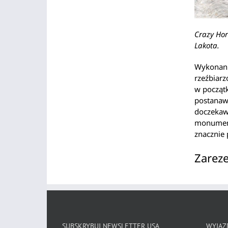
Crazy Hor
Lakota.
Wykonani
rzeźbiar
w początk
postanawi
doczekaws
monument
znacznie
Zareze
SUBSKRYBUJ NEWSLETTER USA
WYJAZD