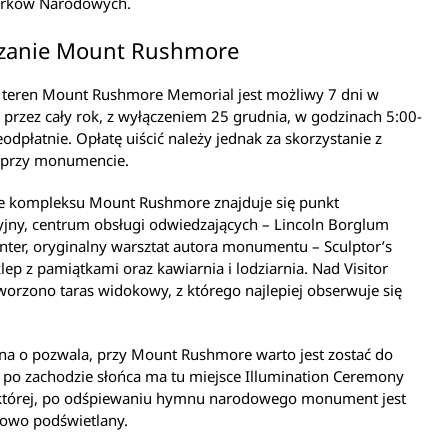
arków Narodowych.
zanie Mount Rushmore
 teren Mount Rushmore Memorial jest możliwy 7 dni w
 przez cały rok, z wyłączeniem 25 grudnia, w godzinach 5:00-
eodpłatnie. Opłatę uiścić należy jednak za skorzystanie z
 przy monumencie.
ie kompleksu Mount Rushmore znajduje się punkt
yjny, centrum obsługi odwiedzających – Lincoln Borglum
enter, oryginalny warsztat autora monumentu – Sculptor’s
klep z pamiątkami oraz kawiarnia i lodziarnia. Nad Visitor
worzono taras widokowy, z którego najlepiej obserwuje się
s na o pozwala, przy Mount Rushmore warto jest zostać do
 po zachodzie słońca ma tu miejsce Illumination Ceremony
której, po odśpiewaniu hymnu narodowego monument jest
owo podświetlany.