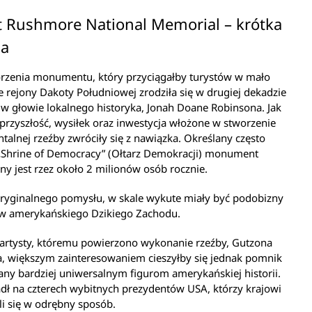
 Rushmore National Memorial – krótka
ia
orzenia monumentu, który przyciągałby turystów w mało
 rejony Dakoty Południowej zrodziła się w drugiej dekadzie
w głowie lokalnego historyka, Jonah Doane Robinsona. Jak
przyszłość, wysiłek oraz inwestycja włożone w stworzenie
lnej rzeźby zwróciły się z nawiązka. Określany często
Shrine of Democracy” (Ołtarz Demokracji) monument
y jest rzez około 2 milionów osób rocznie.
ryginalnego pomysłu, w skale wykute miały być podobizny
w amerykańskiego Dzikiego Zachodu.
artysty, któremu powierzono wykonanie rzeźby, Gutzona
, większym zainteresowaniem cieszyłby się jednak pomnik
y bardziej uniwersalnym figurom amerykańskiej historii.
dł na czterech wybitnych prezydentów USA, którzy krajowi
li się w odrębny sposób.