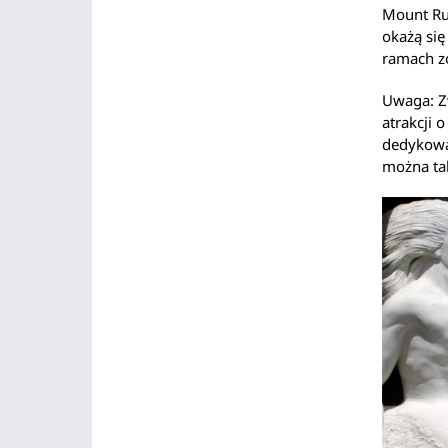
Mount Ru
okażą się
ramach z
Uwaga: Z
atrakcji 
dedykow
można tak