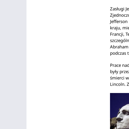
Zasługi J
Zjednoczo
Jefferson
kraju, mi
Francji, 
szczegól
Abraham L
podczas t
Prace na
były prz
śmierci w
Lincoln. 