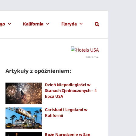
ago
Kalifornia
Floryda
Reklama
Artykuły z opóźnieniem:
Dzień Niepodległości w
Stanach Zjednoczonych – 4
lipca USA
Carlsbad i Legoland w
Kalifornii
Boże Narodzenie w San