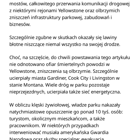
mostów, całkowitego przerwania komunikacji drogowej
z niektórymi rejonami Yellowstone oraz olbrzymich
zniszczeń infrastruktury parkowej, zabudowań i
biznesów.
Szczególnie zgubne w skutkach okazały się lawiny
błotne niszczące niemal wszystko na swojej drodze.
Choć, na szczęście, do chwili powstawania tego artykułu
nie odnotowano ofiar śmiertelnych powodzi w
Yellowstone, zniszczenia są olbrzymie. Szczególnie
ucierpiały miasta Gardiner, Cook City i Livingston w
stanie Montana. Wiele dróg w parku pozostaje
nieprzejezdnych, ucierpiała także sieć energetyczna.
W obliczu klęski żywiołowej, władze parku nakazały
natychmiastowe opuszczenie go ponad 10 tyś. osób:
turystom, okolicznym mieszkańcom, a także
pracownikom. W niektórych przypadkach
interweniować musiała amerykańska Gwardia
Narodowa oraz służby specjalne: ewakuacja