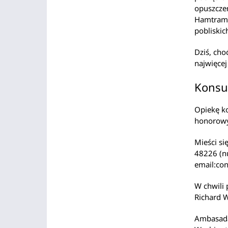
opuszczen
Hamtramck
pobliskich
Dziś, cho
najwięcej
Konsu
Opiekę k
honorowy
Mieści si
48226 (n
email:con
W chwili
Richard 
Ambasada