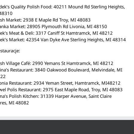
dek’s Quality Polish Food: 40211 Mound Rd Sterling Heights,
48310
ish Market: 2938 E Maple Rd Troy, MI 48083
anka Market: 28905 Plymouth Rd Livonia, MI 48150
ek’s Meat & Deli: 3317 Caniff St Hamtramck, MI 48212
ek’s Market: 42354 Van Dyke Ave Sterling Heights, MI 48314
estauracje:
ish Village Café: 2990 Yemans St Hamtramck, MI 48212
ina’s Restaurant: 3840 Oakwood Boulevard, Melvindale, MI
122
onia Restaurant: 2934 Yeman Street, Hamtramck, MI48212
el Polis Restaurant: 2975 East Maple Road, Troy, MI 48083
ina’s Polish Kitchen: 31339 Harper Avenue, Saint Claire
res, MI 48082