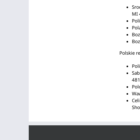
Sro
MI 
Pol
Pol
Boz
Boz
Polskie r
Pol
Sab
48
Pol
Waw
Cel
Sho