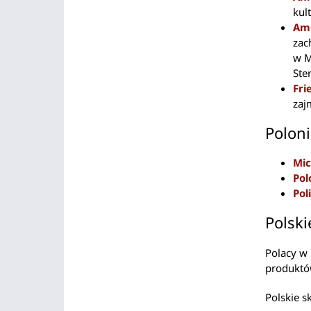
kul
Ame
zac
w M
Ste
Fri
zaj
Poloni
Mic
Pol
Pol
Polski
Polacy w 
produktów
Polskie s