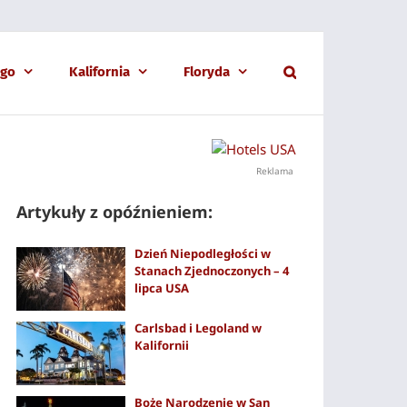
ago
Kalifornia
Floryda
Reklama
Artykuły z opóźnieniem:
Dzień Niepodległości w
Stanach Zjednoczonych – 4
lipca USA
Carlsbad i Legoland w
Kalifornii
Boże Narodzenie w San