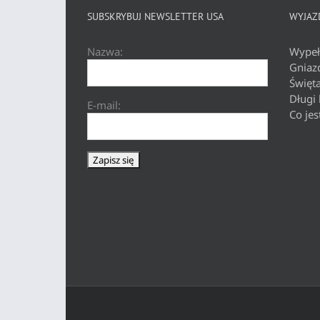
SUBSKRYBUJ NEWSLETTER USA
WYJAZD
Nazwa:
Wypeł
Gniaz
Święt
Długi
E-mail:
Co jes