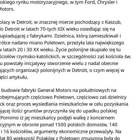
skiego rynku motoryzacyjnego, w tym Ford, Chrysler i
Motors.
olacy w Detroit, w znacznej mierze pochodzący z Kaszub,
do Detroit w latach 70-tych XIX wieku osiedlając się na
sąsiadującej z fabrykami. Dzielnica, którą zamieszkiwali i
rótce nadano miano Poletown, przeżyła lata największego
 latach 20 i 30 XX wieku. Życie polonijne skupiało się tu
ciołów rzymsko-katolickich, w szczególności zaś kościoła św.
Tu powstały inicjatywy stworzenie wielu z nadal obecnie
jących organizacji polonijnych w Detroit, o czym więcej w
ęści artykułu.
o budowie fabryki General Motors na południowych na
obejmujących częściowo Poletown, częściowo zaś dzielnicy
k oraz proces wysiedlania mieszkańców w celu pozyskania
jącej ilości gruntów przyczyniła się do upadku polskiej
. Pomimo iż jej mieszkańcy podjęli walkę z koncernem
cyjnym w obronie ponad 1500 polskich domostw, 140
 i 16 kościołów, argumenty ekonomiczne przeważyły. Na
 lat 80 większość Polaków z Poletown zmuszona była do