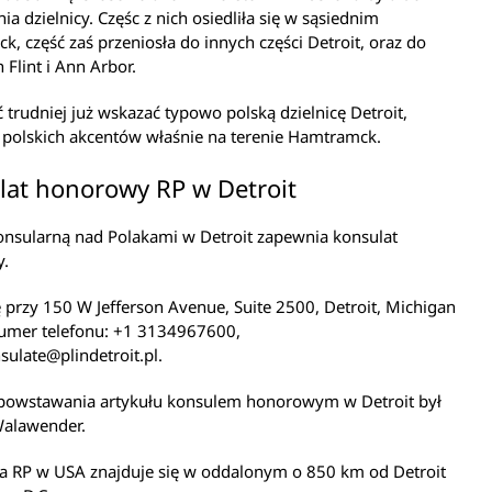
ia dzielnicy. Częśc z nich osiedliła się w sąsiednim
, część zaś przeniosła do innych części Detroit, oraz do
 Flint i Ann Arbor.
ć trudniej już wskazać typowo polską dzielnicę Detroit,
 polskich akcentów właśnie na terenie Hamtramck.
lat honorowy RP w Detroit
onsularną nad Polakami w Detroit zapewnia konsulat
.
ę przy 150 W Jefferson Avenue, Suite 2500, Detroit, Michigan
umer telefonu: +1 3134967600,
sulate@plindetroit.pl.
 powstawania artykułu konsulem honorowym w Detroit był
Walawender.
 RP w USA znajduje się w oddalonym o 850 km od Detroit