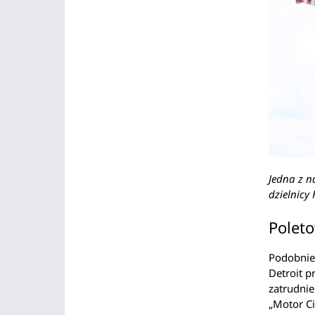
Jedna z n
dzielnic
Poleto
Podobnie,
Detroit p
zatrudnie
„Motor Ci