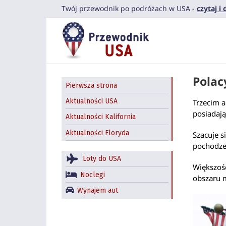
Przejdź
Twój przewodnik po podróżach w USA -
czytaj i
do
zawartości
Polac
Pierwsza strona
Aktualności USA
Trzecim a
posiadają
Aktualności Kalifornia
Aktualności Floryda
Szacuje s
pochodzen
Loty do USA
Większość
Noclegi
obszaru m
Wynajem aut