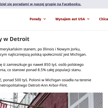
 dziel się poradami w naszej grupie na Facebooku.
Porady
Wynajem aut USA
Chic
y w Detroit
merykańskim stanem, po Illinois i Nowym Jorku,
cym najliczniejszą polską społeczność jest Michigan.
ię iż zamieszkuje go nawet 850 tyś. osób polskiego
ia, co stanowi ponad 8.5% całej populacji stanu.
, ponad 500 tyś. Polonii w Michigan osiadła na terenie
etropolitalnego Detroit-Ann Arbor-Flint.