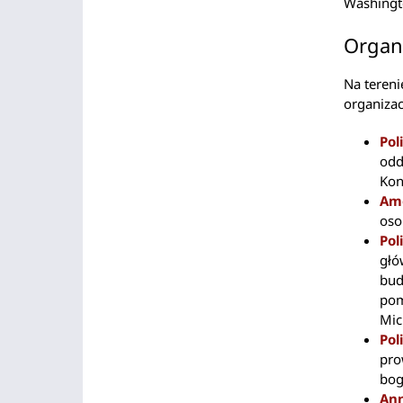
Washingt
Organi
Na tereni
organizac
Pol
odd
Kon
Ame
oso
Pol
głó
bud
pom
Mic
Pol
pro
bog
Ann