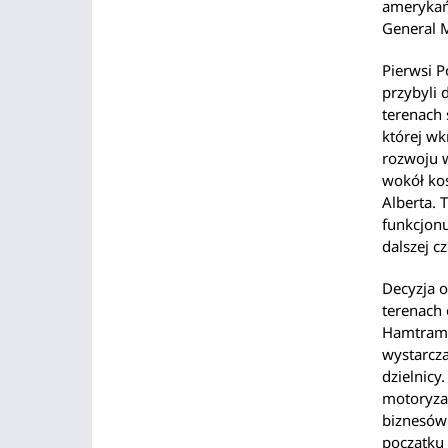
amerykań
General 
Pierwsi P
przybyli 
terenach 
której wk
rozwoju w
wokół koś
Alberta. 
funkcjonu
dalszej cz
Decyzja 
terenach 
Hamtramc
wystarcza
dzielnicy
motoryza
biznesów
początku