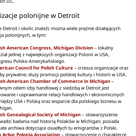
on D.C.
zacje polonijne w Detroit
e Detroit i okolic znaleźc można wiele prężnie działających
ja polonijnych, w tym:
ish American Congress, Michigan Division
– lokalny
ział jednej z największych organizacji Polonii w USA,
gresu Polsko-Amerykańskiego.
rican Council for Polish Culture
– zrzesza organizacje oraz
by prywatne; służy promocji polskiej kultury i historii w USA.
ish-American Chamber of Commerce in Michigan
–
wnym celem izby handlowej z siedzibą w Detroit jest
owanie i usprawnianie relacji handlowych i ekonomicznych
iędzy USA i Polską oraz wsparcie dla polskiego biznesu w
higan.
ish Genealogical Society of Michigan
– stowarzyszenie
wadzi badania nad historią Polaków w Michigan; posiada
ate archiwa dotyczące osiadłych tu emigrantów z Polski.
 Arbor Polonia Association
– stowarzyszenie o charakterze