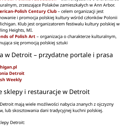
turalnym, zrzeszające Polaków zamieszkałych w Ann Arbor.
rican-Polish Century Club
– celem organizacji jest
howanie i promocja polskiej kultury wśród członków Polonii
ichigan. Klub jest organizatorem festiwalu kultury polskiej w
rling Heights, MI.
ends of Polish Art
– organizacja o charakterze kulturalnym,
mująca się promocją polskiej sztuki
a w Detroit – przydatne portale i prasa
higan.pl
onia Detroit
ish Weekly
e sklepy i restauracje w Detroit
Detroit mają wiele możliwości nabycia znanych z ojczyzny
, lub skosztowania dani tradycyjnej kuchni polskiej.
klepy Detroit: