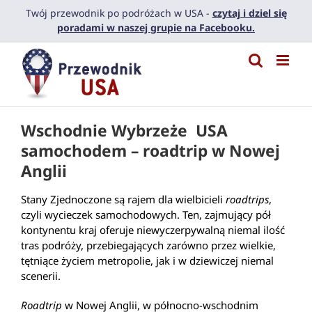
Przejdź
Twój przewodnik po podróżach w USA -
czytaj i dziel się
do
poradami w naszej grupie na Facebooku.
zawartości
Wschodnie Wybrzeże USA
samochodem – roadtrip w Nowej
Anglii
Stany Zjednoczone są rajem dla wielbicieli
roadtrips
,
czyli wycieczek samochodowych. Ten, zajmujący pół
kontynentu kraj oferuje niewyczerpywalną niemal ilość
tras podróży, przebiegających zarówno przez wielkie,
tętniące życiem metropolie, jak i w dziewiczej niemal
scenerii.
Roadtrip
w Nowej Anglii, w północno-wschodnim