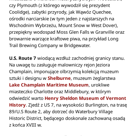
czy Plymouth (z którego wywodził się prezydent
Coolidge), zabytki przyrody, jak Wąwóz Quechee,
ośrodki narciarskie (w tym jeden z najstarszych na
Wschodnim Wybrzeżu, Mount Snow w West Dover),
przepiękny wodospad Moss Glen Falls w Granville oraz
browarnie warzące kraftowe piwa, na przykład Long
Trail Brewing Company w Bridgewater.
U.S. Route 7
wiodącą wzdłuż zachodniej granicy stanu.
Na uwagę tu zasługuje malowniczy rejon Jeziora
Champlain, imponujące olbrzymią kolekcją muzeum
sztuki i designu w
Shelburne
, muzeum żeglarstwa
Lake Champlain Maritime Museum
, urokliwe
miasteczko Charlotte oraz Middlebury, w którym
odwiedzić warto
Henry Sheldon Museum of Vermont
History
. Zjedź z US 7, na wysokości Burlington, na trasę
89/U.S Route 2, aby dotrzeć do Waterbury Village
Historic District, będącego doskonale zachowaną osadą
z końca XVIII w.