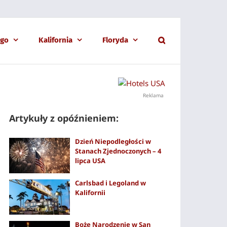
ago
Kalifornia
Floryda
Reklama
Artykuły z opóźnieniem:
Dzień Niepodległości w
Stanach Zjednoczonych – 4
lipca USA
Carlsbad i Legoland w
Kalifornii
Boże Narodzenie w San