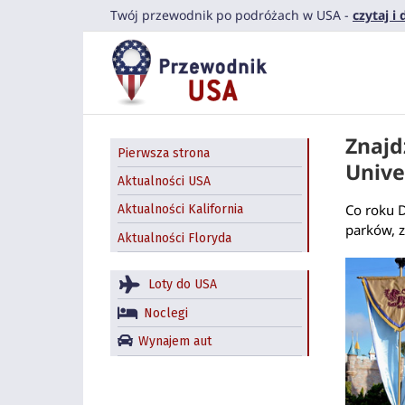
Przejdź
Twój przewodnik po podróżach w USA -
czytaj i
do
zawartości
Znajd
Pierwsza strona
Univer
Aktualności USA
Co roku D
Aktualności Kalifornia
parków, z
Aktualności Floryda
Loty do USA
Noclegi
Wynajem aut