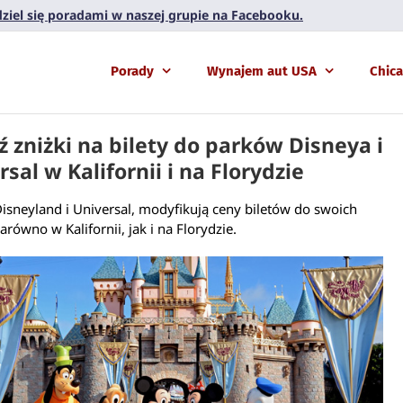
 dziel się poradami w naszej grupie na Facebooku.
Porady
Wynajem aut USA
Chic
ź zniżki na bilety do parków Disneya i
sal w Kalifornii i na Florydzie
isneyland i Universal, modyfikują ceny biletów do swoich
arówno w Kalifornii, jak i na Florydzie.