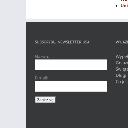
Uni
SUBSKRYBUJ NEWSLETTER USA
WYJAZD
Nazwa:
Wypeł
Gniaz
Święt
Długi
E-mail:
Co jes