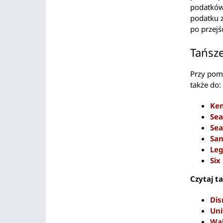
podatków
podatku z
po przejś
Tańsze
Przy pomo
także do:
Ken
Sea
Sea
San
Leg
Six
Czytaj ta
Dis
Uni
Wal