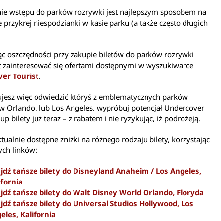
ie wstępu do parków rozrywki jest najlepszym sposobem na
e przykrej niespodzianki w kasie parku (a także często długich
c oszczędności przy zakupie biletów do parków rozrywki
t zainteresować się ofertami dostępnymi w wyszukiwarce
er Tourist
.
nujesz więc odwiedzić któryś z emblematycznych parków
w Orlando, lub Los Angeles, wypróbuj potencjał Undercover
kup bilety już teraz – z rabatem i nie ryzykując, iż podrożeją.
tualnie dostępne zniżki na różnego rodzaju bilety, korzystając
ych linków:
jdź tańsze bilety do Disneyland Anaheim / Los Angeles,
ifornia
jdź tańsze bilety do Walt Disney World Orlando, Floryda
jdź tańsze bilety do Universal Studios Hollywood, Los
eles, Kalifornia