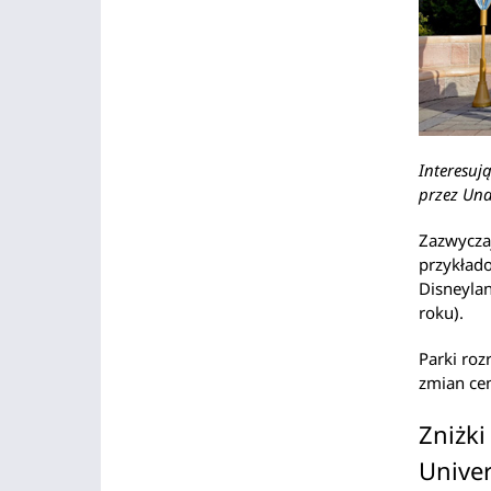
Interesuj
przez Und
Zazwycza
przykłado
Disneyla
roku).
Parki roz
zmian cen
Zniżki
Univer