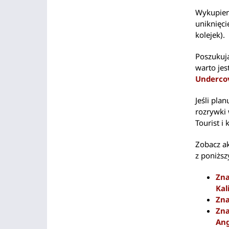
Wykupien
uniknięci
kolejek).
Poszukują
warto jes
Undercov
Jeśli pla
rozrywki 
Tourist i 
Zobacz ak
z poniższ
Zna
Kal
Zna
Zna
Ang