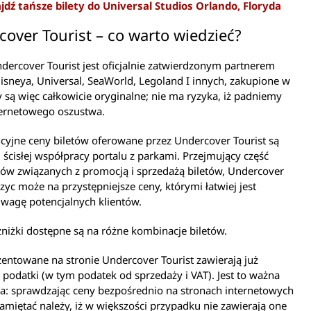
jdź tańsze bilety do Universal Studios Orlando, Floryda
over Tourist – co warto wiedzieć?
dercover Tourist jest oficjalnie zatwierdzonym partnerem
sneya, Universal, SeaWorld, Legoland I innych, zakupione w
y są więc całkowicie oryginalne; nie ma ryzyka, iż padniemy
ternetowego oszustwa.
yjne ceny biletów oferowane przez Undercover Tourist są
ścisłej współpracy portalu z parkami. Przejmujący część
ów związanych z promocją i sprzedażą biletów, Undercover
iczyc może na przystępniejsze ceny, którymi łatwiej jest
wagę potencjalnych klientów.
niżki dostępne są na różne kombinacje biletów.
entowane na stronie Undercover Tourist zawierają już
 podatki (w tym podatek od sprzedaży i VAT). Jest to ważna
a: sprawdzając ceny bezpośrednio na stronach internetowych
miętać należy, iż w większości przypadku nie zawierają one