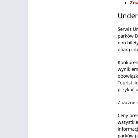
Zna
Underc
Serwis Un
parków Di
nim bilet
ofiarą in
Konkurenc
wynikiem 
obowiązk
Tourist l
przykuć u
Znaczne z
Ceny prez
wszystkie
informacj
parków pa