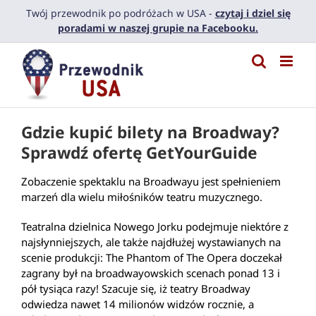
Przejdź
Twój przewodnik po podróżach w USA -
czytaj i dziel się
do
poradami w naszej grupie na Facebooku.
zawartości
Gdzie kupić bilety na Broadway?
Sprawdź ofertę GetYourGuide
Zobaczenie spektaklu na Broadwayu jest spełnieniem
marzeń dla wielu miłośników teatru muzycznego.
Teatralna dzielnica Nowego Jorku podejmuje niektóre z
najsłynniejszych, ale także najdłużej wystawianych na
scenie produkcji: The Phantom of The Opera doczekał
zagrany był na broadwayowskich scenach ponad 13 i
pół tysiąca razy! Szacuje się, iż teatry Broadway
odwiedza nawet 14 milionów widzów rocznie, a