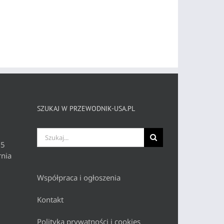
SZUKAJ W PRZEWODNIK-USA.PL
Szukaj
 5
nia
Współpraca i ogłoszenia
Kontakt
Polityka prywatności i cookies