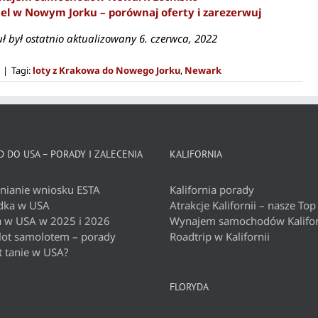
el w Nowym Jorku – porównaj oferty i zarezerwuj
uł był ostatnio aktualizowany 6. czerwca, 2022
|
Tagi:
loty z Krakowa do Nowego Jorku
,
Newark
 DO USA – PORADY I ZALECENIA
KALIFORNIA
nianie wniosku ESTA
Kalifornia porady
dka w USA
Atrakcje Kalifornii – nasze Top
a w USA w 2025 i 2026
Wynajem samochodów Kalifor
 lot samolotem – porady
Roadtrip w Kalifornii
t tanie w USA?
FLORYDA