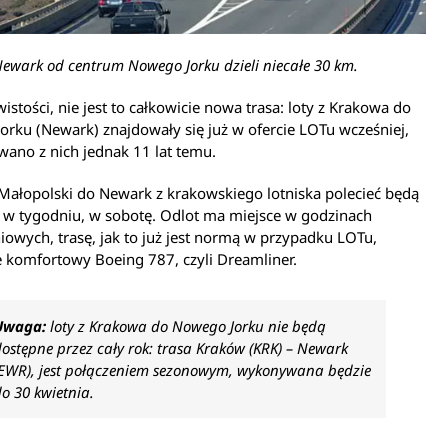
Newark od centrum Nowego Jorku dzieli niecałe 30 km.
istości, nie jest to całkowicie nowa trasa: loty z Krakowa do
rku (Newark) znajdowały się już w ofercie LOTu wcześniej,
ano z nich jednak 11 lat temu.
 Małopolski do Newark z krakowskiego lotniska polecieć będą
 w tygodniu, w sobotę. Odlot ma miejsce w godzinach
owych, trasę, jak to już jest normą w przypadku LOTu,
 komfortowy Boeing 787, czyli Dreamliner.
Uwaga:
loty z Krakowa do Nowego Jorku nie będą
ostępne przez cały rok: trasa Kraków (KRK) – Newark
(EWR), jest połączeniem sezonowym, wykonywana będzie
o 30 kwietnia.