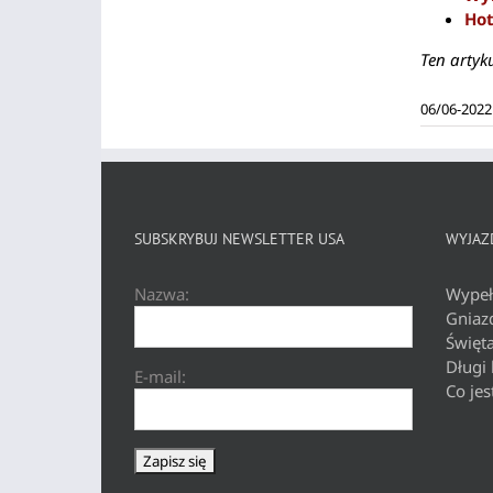
Hot
Ten artyk
06/06-2022
SUBSKRYBUJ NEWSLETTER USA
WYJAZD
Nazwa:
Wypeł
Gniaz
Święt
Długi
E-mail:
Co jes