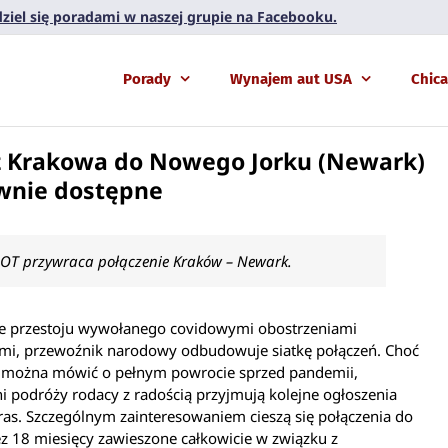
 dziel się poradami w naszej grupie na Facebooku.
Porady
Wynajem aut USA
Chic
z Krakowa do Nowego Jorku (Newark)
wnie dostępne
LOT przywraca połączenie Kraków – Newark.
ie przestoju wywołanego covidowymi obostrzeniami
ymi, przewoźnik narodowy odbudowuje siatkę połączeń. Choć
e można mówić o pełnym powrocie sprzed pandemii,
i podróży rodacy z radością przyjmują kolejne ogłoszenia
as. Szczególnym zainteresowaniem cieszą się połączenia do
z 18 miesięcy zawieszone całkowicie w związku z