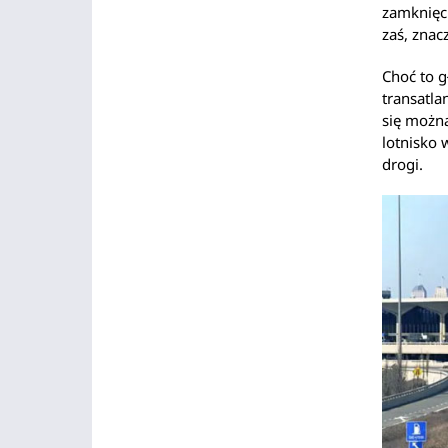
zamknięci
zaś, znac
Choć to g
transatla
się można
lotnisko
drogi.