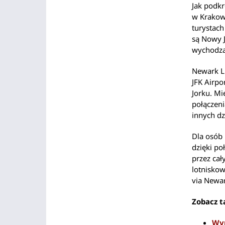
Jak podkr
w Krakowi
turystach
są Nowy J
wychodząc
Newark Li
JFK Airpo
Jorku. Mi
połączeni
innych dz
Dla osób 
dzięki p
przez cał
lotniskow
via Newar
Zobacz t
Wy