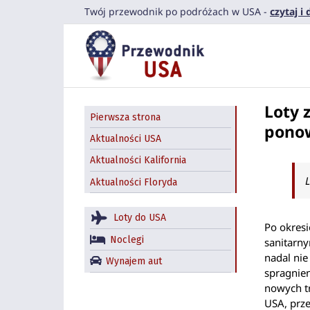
Przejdź
Twój przewodnik po podróżach w USA -
czytaj i
do
zawartości
Loty 
Pierwsza strona
pono
Aktualności USA
Aktualności Kalifornia
Aktualności Floryda
Loty do USA
Po okres
Noclegi
sanitarn
nadal ni
Wynajem aut
spragnien
nowych tr
USA, prze