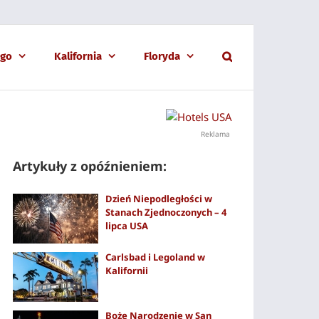
ago
Kalifornia
Floryda
Reklama
Artykuły z opóźnieniem:
Dzień Niepodległości w
Stanach Zjednoczonych – 4
lipca USA
Carlsbad i Legoland w
Kalifornii
Boże Narodzenie w San