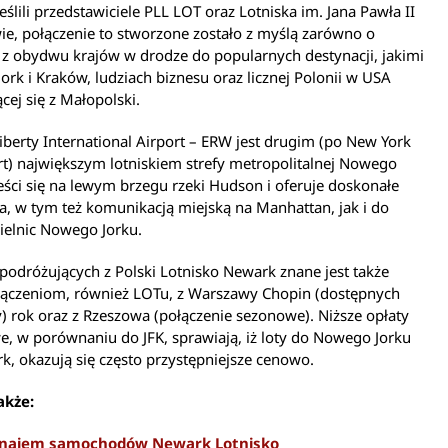
eślili przedstawiciele PLL LOT oraz Lotniska im. Jana Pawła II
e, połączenie to stworzone zostało z myślą zarówno o
 z obydwu krajów w drodze do popularnych destynacji, jakimi
ork i Kraków, ludziach biznesu oraz licznej Polonii w USA
ej się z Małopolski.
berty International Airport – ERW jest drugim (po New York
rt) największym lotniskiem strefy metropolitalnej Nowego
eści się na lewym brzegu rzeki Hudson i oferuje doskonałe
a, w tym też komunikacją miejską na Manhattan, jak i do
ielnic Nowego Jorku.
podróżujących z Polski Lotnisko Newark znane jest także
ołączeniom, również LOTu, z Warszawy Chopin (dostępnych
y) rok oraz z Rzeszowa (połączenie sezonowe). Niższe opłaty
e, w porównaniu do JFK, sprawiają, iż loty do Nowego Jorku
k, okazują się często przystępniejsze cenowo.
akże:
najem samochodów Newark Lotnisko