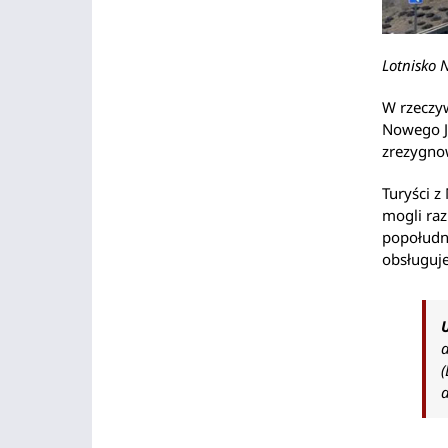
Lotnisko 
W rzeczyw
Nowego Jo
zrezygnow
Turyści z
mogli raz
popołudni
obsługuje
d
d