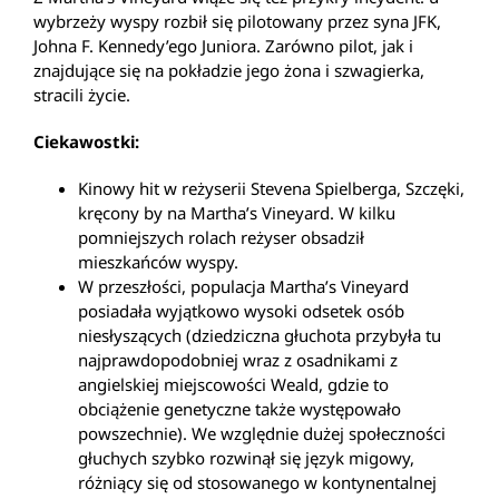
wybrzeży wyspy rozbił się pilotowany przez syna JFK,
Johna F. Kennedy’ego Juniora. Zarówno pilot, jak i
znajdujące się na pokładzie jego żona i szwagierka,
stracili życie.
Ciekawostki:
Kinowy hit w reżyserii Stevena Spielberga, Szczęki,
kręcony by na Martha’s Vineyard. W kilku
pomniejszych rolach reżyser obsadził
mieszkańców wyspy.
W przeszłości, populacja Martha’s Vineyard
posiadała wyjątkowo wysoki odsetek osób
niesłyszących (dziedziczna głuchota przybyła tu
najprawdopodobniej wraz z osadnikami z
angielskiej miejscowości Weald, gdzie to
obciążenie genetyczne także występowało
powszechnie). We względnie dużej społeczności
głuchych szybko rozwinął się język migowy,
różniący się od stosowanego w kontynentalnej