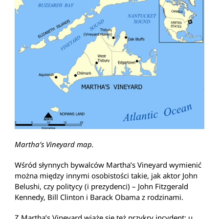
Martha’s Vineyard map.
Wśród słynnych bywalców Martha’s Vineyard wymienić
można między innymi osobistości takie, jak aktor John
Belushi, czy politycy (i prezydenci) – John Fitzgerald
Kennedy, Bill Clinton i Barack Obama z rodzinami.
Z Martha’s Vineyard wiąże się też przykry incydent: u