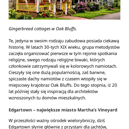
Gingerbread cottages w Oak Bluffs.
Te, jedyna w swoim rodzaju zabudowa posiada ciekawą
historię. W latach 30-tych XIX wieku, grupa metodystów
zaczęła organizować pierwsze w tym rejonie spotkania
religijne, swego rodzaju religijne biwaki, których
członkowie zatrzymywali się w kolorowych namiotach.
Cieszyły się one dużą popularnością, zaś barwne,
spiczaste dachy namiotów z czasem wtopiły się w
miejscowy krajobraz Oak Bluffs. Do tego stopnia, iż 20
lat później stały się inspiracją dla architektów
wznoszonych tu domów mieszkalnych.
Edgartown – największe miasto Martha’s Vineyard
W przeszłości ważny ośrodek wielorybniczy, dziś
Edgartown słynie głównie z przystani dla jachtów,