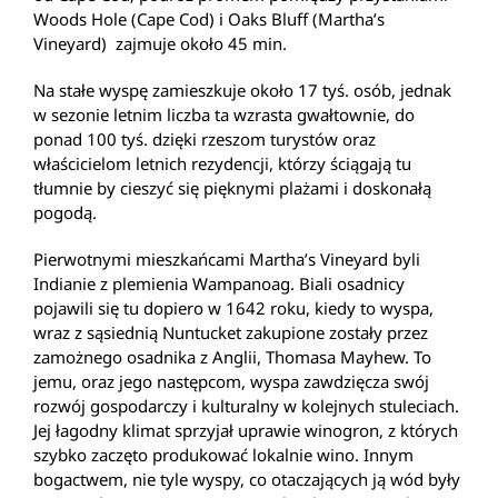
Woods Hole (Cape Cod) i Oaks Bluff (Martha’s
Vineyard) zajmuje około 45 min.
Na stałe wyspę zamieszkuje około 17 tyś. osób, jednak
w sezonie letnim liczba ta wzrasta gwałtownie, do
ponad 100 tyś. dzięki rzeszom turystów oraz
właścicielom letnich rezydencji, którzy ściągają tu
tłumnie by cieszyć się pięknymi plażami i doskonałą
pogodą.
Pierwotnymi mieszkańcami Martha’s Vineyard byli
Indianie z plemienia Wampanoag. Biali osadnicy
pojawili się tu dopiero w 1642 roku, kiedy to wyspa,
wraz z sąsiednią Nuntucket zakupione zostały przez
zamożnego osadnika z Anglii, Thomasa Mayhew. To
jemu, oraz jego następcom, wyspa zawdzięcza swój
rozwój gospodarczy i kulturalny w kolejnych stuleciach.
Jej łagodny klimat sprzyjał uprawie winogron, z których
szybko zaczęto produkować lokalnie wino. Innym
bogactwem, nie tyle wyspy, co otaczających ją wód były