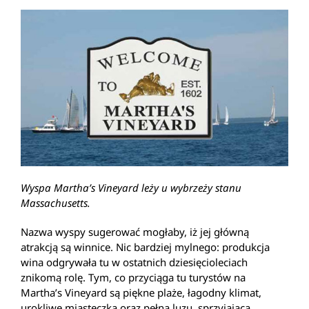
Wyspa Martha’s Vineyard leży u wybrzeży stanu
Massachusetts.
Nazwa wyspy sugerować mogłaby, iż jej główną
atrakcją są winnice. Nic bardziej mylnego: produkcja
wina odgrywała tu w ostatnich dziesięcioleciach
znikomą rolę. Tym, co przyciąga tu turystów na
Martha’s Vineyard są piękne plaże, łagodny klimat,
urokliwe miasteczka oraz pełna luzu, sprzyjająca