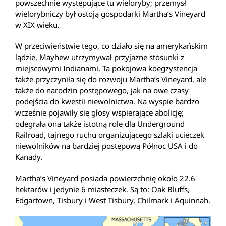
powszechnie występujące tu wieloryby; przemysł
wielorybniczy był ostoją gospodarki Martha’s Vineyard
w XIX wieku.
W przeciwieństwie tego, co działo się na amerykańskim
lądzie, Mayhew utrzymywał przyjazne stosunki z
miejscowymi Indianami. Ta pokojowa koegzystencja
także przyczyniła się do rozwoju Martha’s Vineyard, ale
także do narodzin postępowego, jak na owe czasy
podejścia do kwestii niewolnictwa. Na wyspie bardzo
wcześnie pojawiły się głosy wspierające abolicję;
odegrała ona także istotną role dla Underground
Railroad, tajnego ruchu organizującego szlaki ucieczek
niewolników na bardziej postępową Północ USA i do
Kanady.
Martha’s Vineyard posiada powierzchnię około 22.6
hektarów i jedynie 6 miasteczek. Są to: Oak Bluffs,
Edgartown, Tisbury i West Tisbury, Chilmark i Aquinnah.