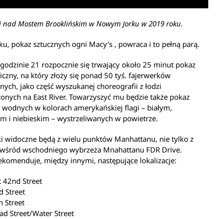
i nad Mostem Brooklińskim w Nowym Jorku w 2019 roku.
u, pokaz sztucznych ogni Macy’s , powraca i to pełną parą.
o godzinie 21 rozpocznie się trwający około 25 minut pokaz
iczny, na który złoży się ponad 50 tyś. fajerwerków
nych, jako część wyszukanej choreografii z łodzi
onych na East River. Towarzyszyć mu będzie także pokaz
 wodnych w kolorach amerykańskiej flagi – białym,
m i niebieskim – wystrzeliwanych w powietrze.
i widoczne będą z wielu punktów Manhattanu, nie tylko z
 wśród wschodniego wybrzeża Mnahattanu FDR Drive.
komenduje, między innymi, następujące lokalizacje:
t 42nd Street
d Street
h Street
ad Street/Water Street