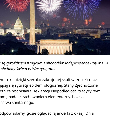
ki są gwoździem programu obchodów Independence Day w USA
 obchody święta w Waszyngtonie.
m roku, dzięki szeroko zakrojonej skali szczepień oraz
ącej się sytuacji epidemiologicznej, Stany Zjednoczone
ocznicę podpisania Deklaracji Niepodległości tradycyjnymi
kami; nadal z zachowaniem elementarnych zasad
ństwa sanitarnego.
odpowiadamy, gdzie oglądać fajerwerki z okazji Dnia