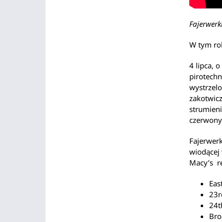
Fajerwerk
W tym rok
4 lipca, 
pirotechn
wystrzelo
zakotwicz
strumieni
czerwony
Fajerwerk
wiodącej
Macy’s re
Eas
23r
24t
Bro