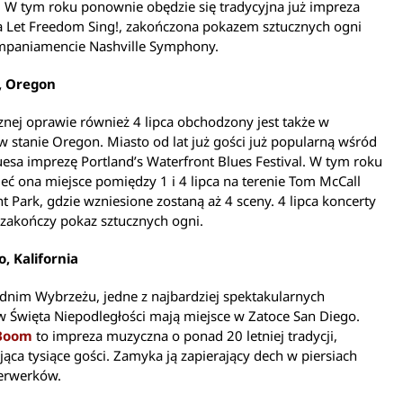
. W tym roku ponownie obędzie się tradycyjna już impreza
 Let Freedom Sing!, zakończona pokazem sztucznych ogni
mpaniamencie Nashville Symphony.
, Oregon
ej oprawie również 4 lipca obchodzony jest także w
w stanie Oregon. Miasto od lat już gości już popularną wśród
esa imprezę Portland’s Waterfront Blues Festival. W tym roku
eć ona miejsce pomiędzy 1 i 4 lipca na terenie Tom McCall
t Park, gdzie wzniesione zostaną aż 4 sceny. 4 lipca koncerty
 zakończy pokaz sztucznych ogni.
, Kalifornia
dnim Wybrzeżu, jedne z najbardziej spektakularnych
 Święta Niepodległości mają miejsce w Zatoce San Diego.
 Boom
to impreza muzyczna o ponad 20 letniej tradycji,
jąca tysiące gości. Zamyka ją zapierający dech w piersiach
jerwerków.