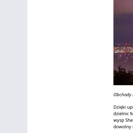
Obchody D
Dzięki up
dzielnic 
wysp Shel
dowolny 