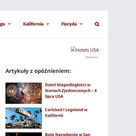
ago
Kalifornia
Floryda
Reklama
Artykuły z opóźnieniem:
Dzień Niepodległości w
Stanach Zjednoczonych – 4
lipca USA
Carlsbad i Legoland w
Kalifornii
Boże Narodzenie w San