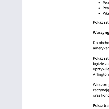
Pea
Pea
Pik
Pokaz szt
Waszyng
Do obchod
amerykańs
Pokaz szt
będzie za
uprzywile
Arlington
Wieczorn
zaczynają
oraz kon
Pokaz tra