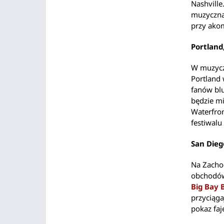
Nashville
muzyczna
przy ako
Portland
W muzyczn
Portland 
fanów blu
będzie mi
Waterfron
festiwalu
San Diego
Na Zacho
obchodów
Big Bay
przyciąga
pokaz fa