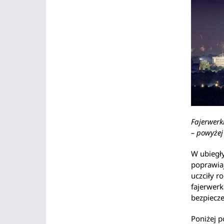
Fajerwer
– powyżej
W ubiegły
poprawiaj
uczciły r
fajerwer
bezpiecze
Poniżej p