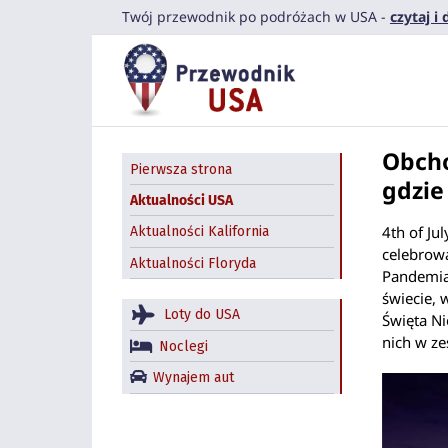
Przejdź
Twój przewodnik po podróżach w USA -
czytaj i
do
zawartości
Obcho
Pierwsza strona
gdzie
Aktualności USA
4th of Jul
Aktualności Kalifornia
celebrow
Aktualności Floryda
Pandemia 
świecie,
Loty do USA
Święta Ni
nich w ze
Noclegi
Wynajem aut