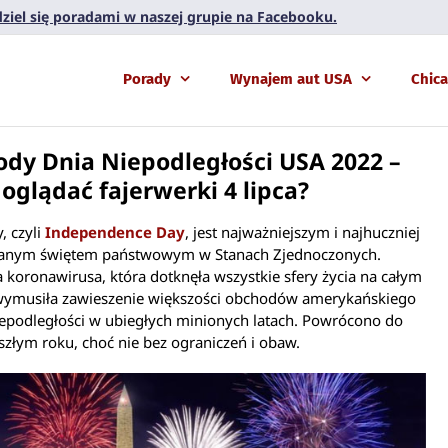
 dziel się poradami w naszej grupie na Facebooku.
Porady
Wynajem aut USA
Chic
dy Dnia Niepodległości USA 2022 –
 oglądać fajerwerki 4 lipca?
y, czyli
Independence Day
, jest najważniejszym i najhuczniej
anym świętem państwowym w Stanach Zjednoczonych.
koronawirusa, która dotknęła wszystkie sfery życia na całym
 wymusiła zawieszenie większości obchodów amerykańskiego
epodległości w ubiegłych minionych latach. Powrócono do
szłym roku, choć nie bez ograniczeń i obaw.