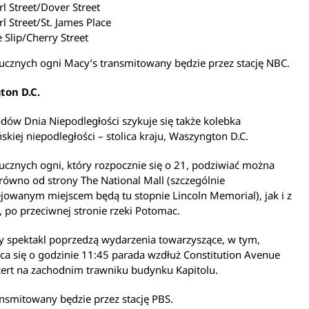
rl Street/Dover Street
rl Street/St. James Place
e Slip/Cherry Street
ucznych ogni Macy’s transmitowany będzie przez stację NBC.
ton D.C.
ów Dnia Niepodległości szykuje się także kolebka
kiej niepodległości – stolica kraju, Waszyngton D.C.
ucznych ogni, który rozpocznie się o 21, podziwiać można
równo od strony The National Mall (szczególnie
jowanym miejscem będą tu stopnie Lincoln Memorial), jak i z
, po przeciwnej stronie rzeki Potomac.
y spektakl poprzedzą wydarzenia towarzyszące, w tym,
ca się o godzinie 11:45 parada wzdłuż Constitution Avenue
cert na zachodnim trawniku budynku Kapitolu.
nsmitowany będzie przez stację PBS.