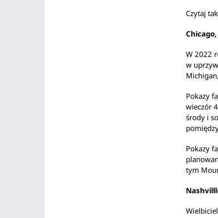
Czytaj ta
Chicago, 
W 2022 r
w uprzywi
Michigan
Pokazy f
wieczór 4
środy i 
pomiędzy
Pokazy fa
planowane
tym Mount
Nashvill
Wielbicie