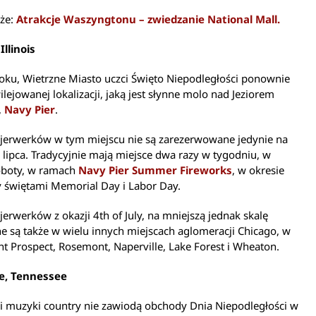
kże:
Atrakcje Waszyngtonu – zwiedzanie National Mall.
Illinois
oku, Wietrzne Miasto uczci Święto Niepodległości ponownie
lejowanej lokalizacji, jaką jest słynne molo nad Jeziorem
,
Navy Pier
.
ajerwerków w tym miejscu nie są zarezerwowane jedynie na
 lipca. Tradycyjnie mają miejsce dwa razy w tygodniu, w
soboty, w ramach
Navy Pier Summer Fireworks
, w okresie
 świętami Memorial Day i Labor Day.
jerwerków z okazji 4th of July, na mniejszą jednak skalę
 są także w wielu innych miejscach aglomeracji Chicago, w
 Prospect, Rosemont, Naperville, Lake Forest i Wheaton.
le, Tennessee
li muzyki country nie zawiodą obchody Dnia Niepodległości w