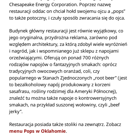
Chesapeake Energy Corporation. Poprzez nazwę
restauracji oddac on chciał hołd swojemu ojcu a „pops”
to także potoczny, i czuły sposób zwracania się do ojca.
Budynek główny restauracji jest równie wyjątkowy, co
jego oryginalna, przydrożna reklama, zarówno pod
względem architektury, za którą zdobył wiele wyróżnień
i nagród, jak i wspomnianego już sklepu z napojami
orzeźwiającymi. Oferują on ponad 700 różnych
rodzajów napojów o fantazyjnych smakach: oprócz
tradycyjnych owocowych oranżad, coli, czy
popularnego w Stanach Zjednoczonych „root beer” (jest
to bezalkoholowy napój produkowany z korzeni
sasafrasu, rośliny rodzimej dla Ameryki Północnej),
znaleźć tu można także napoje o kontrowersyjnych
smakach, na przykład suszonej wołowiny, czyli „beef
jerky”.
Restauracja posiada także stoliki na zewnątrz. Zobacz
menu Pops w Oklahomie
.