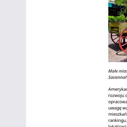
Małe mias
Savannah,
Amerykań
rozwoju d
opracowa
uwagę wzi
mieszkańc
rankingu.
lokalizac