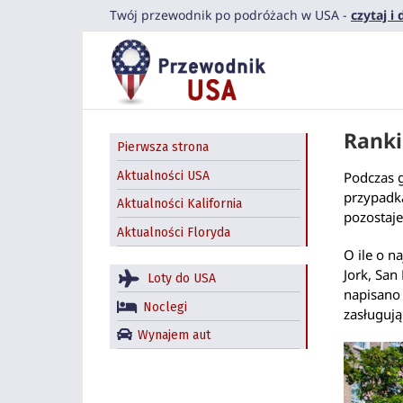
Przejdź
Twój przewodnik po podróżach w USA -
czytaj i
do
zawartości
Ranki
Pierwsza strona
Aktualności USA
Podczas 
przypadka
Aktualności Kalifornia
pozostaje
Aktualności Floryda
O ile o n
Jork, San
Loty do USA
napisano 
Noclegi
zasługują
Wynajem aut