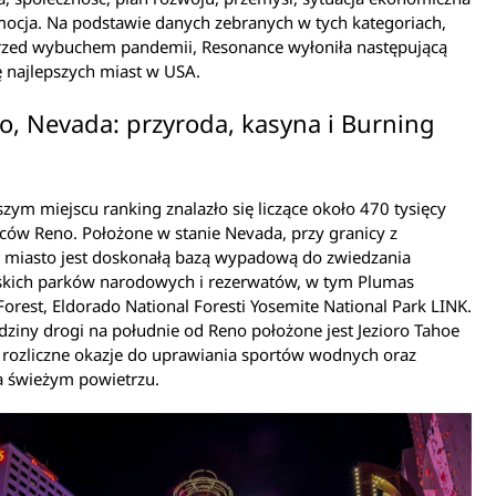
ocja. Na podstawie danych zebranych w tych kategoriach,
przed wybuchem pandemii, Resonance wyłoniła następującą
ę najlepszych miast w USA.
o, Nevada: przyroda, kasyna i Burning
zym miejscu ranking znalazło się liczące około 470 tysięcy
ów Reno. Położone w stanie Nevada, przy granicy z
ą miasto jest doskonałą bazą wypadową do zwiedzania
jskich parków narodowych i rezerwatów, w tym Plumas
Forest, Eldorado National Foresti Yosemite National Park LINK.
ziny drogi na południe od Reno położone jest Jezioro Tahoe
 rozliczne okazje do uprawiania sportów wodnych oraz
a świeżym powietrzu.