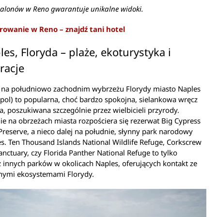
balonów w Reno gwarantuje unikalne widoki.
owanie w Reno – znajdź tani hotel
les, Floryda – plaże, ekoturystyka i
racje
 na południowo zachodnim wybrzeżu Florydy miasto Naples
apol) to popularna, choć bardzo spokojna, sielankowa wręcz
a, poszukiwana szczególnie przez wielbicieli przyrody.
ie na obrzeżach miasta rozpościera się rezerwat Big Cypress
Preserve, a nieco dalej na południe, słynny park narodowy
s. Ten Thousand Islands National Wildlife Refuge, Corkscrew
ctuary, czy Florida Panther National Refuge to tylko
z innych parków w okolicach Naples, oferujących kontakt ze
znymi ekosystemami Florydy.