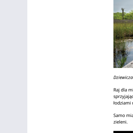
Dziewicza
Raj dla m
sprzyjaj
łodziami
Samo mias
zieleni.