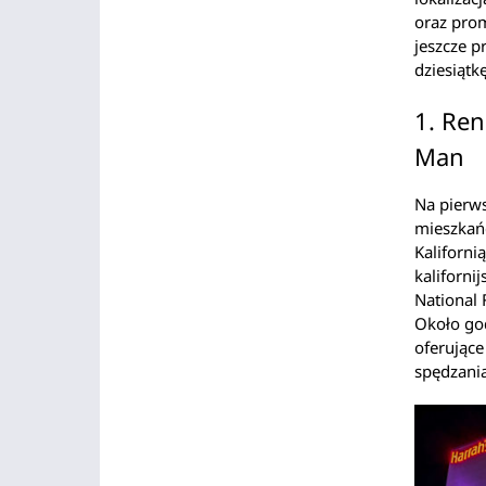
oraz prom
jeszcze 
dziesiątk
1. Ren
Man
Na pierws
mieszkańc
Kaliforni
kaliforni
National 
Około god
oferujące
spędzani