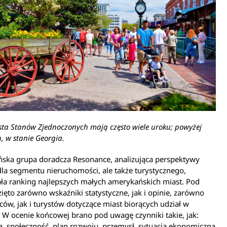
ta Stanów Zjednoczonych mają często wiele uroku; powyżej
 w stanie Georgia.
ska grupa doradcza Resonance, analizująca perspektywy
la segmentu nieruchomości, ale także turystycznego,
ła ranking najlepszych małych amerykańskich miast. Pod
ęto zarówno wskaźniki statystyczne, jak i opinie, zarówno
ów, jak i turystów dotyczące miast biorących udział w
 W ocenie końcowej brano pod uwagę czynniki takie, jak:
ja, społeczność, plan rozwoju, przemysł, sytuacja ekonomiczna