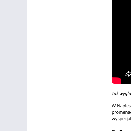
Tak wyglą
W Naples
promenady
wyspecja