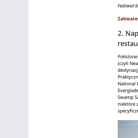
Festiwal 
Zakwater
2. Nap
restau
Położone
(czyli Ne
destynacj
Praktyczn
National 
Everglade
Swamp San
niektóre 
specyfic