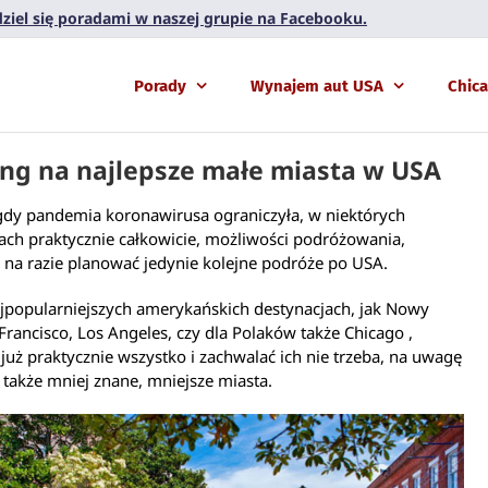
 dziel się poradami w naszej grupie na Facebooku.
Porady
Wynajem aut USA
Chic
ng na najlepsze małe miasta w USA
gdy pandemia koronawirusa ograniczyła, w niektórych
ch praktycznie całkowicie, możliwości podróżowania,
 na razie planować jedynie kolejne podróże po USA.
ajpopularniejszych amerykańskich destynacjach, jak Nowy
 Francisco, Los Angeles, czy dla Polaków także Chicago ,
już praktycznie wszystko i zachwalać ich nie trzeba, na uwagę
 także mniej znane, mniejsze miasta.