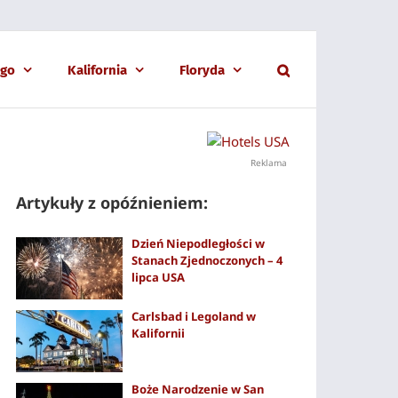
ago
Kalifornia
Floryda
Reklama
Artykuły z opóźnieniem:
Dzień Niepodległości w
Stanach Zjednoczonych – 4
lipca USA
Carlsbad i Legoland w
Kalifornii
Boże Narodzenie w San