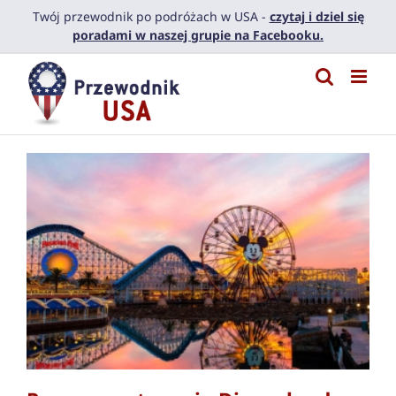
Przejdź
Twój przewodnik po podróżach w USA -
czytaj i dziel się
do
poradami w naszej grupie na Facebooku.
zawartości