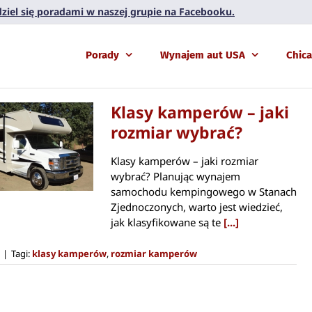
 dziel się poradami w naszej grupie na Facebooku.
Porady
Wynajem aut USA
Chic
Klasy kamperów – jaki
rozmiar wybrać?
Klasy kamperów – jaki rozmiar
wybrać? Planując wynajem
samochodu kempingowego w Stanach
Zjednoczonych, warto jest wiedzieć,
jak klasyfikowane są te
[...]
|
Tagi:
klasy kamperów
,
rozmiar kamperów