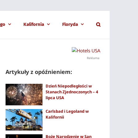
ago
Kalifornia
Floryda
Reklama
Artykuły z opóźnieniem:
Dzień Niepodległości w
Stanach Zjednoczonych – 4
lipca USA
Carlsbad i Legoland w
Kalifornii
Boże Narodzenie w San