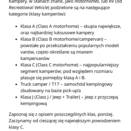
Kampery, w Stanach znane, jako
motorhomes
, lub RV (od
Recreational Vehicle
) podzielone są na następujące
kategorie (klasy kamperów):
Klasa A (Class A motorhome) – skupia największe,
oraz najbardziej luksusowe kampery
Klasa B (Class B motorhome/campervan) –
powstałe po przekształceniu popularnych modeli
vanów, często określane są mianem
kampervanów
Klasa C (Class C motorhome) – najpopularniejszy
segment kamperów; pod względem rozmiaru
plasuje się pomiędzy klasą A i B.
Truck camper / T17 – samochód kempingowy
zbudowany na bazie pick-up’a
Klasa J (Class J / Jeep + Trailer) – jeep z przyczepą
kempingową
Zapoznaj się z opisem poszczególnych klas, poniżej.
Zaczynamy od cieszącej się największym powodzeniem
klasy C.