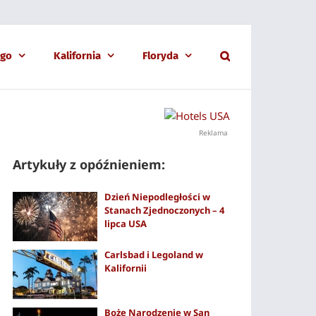
ago
Kalifornia
Floryda
Reklama
Artykuły z opóźnieniem:
Dzień Niepodległości w
Stanach Zjednoczonych – 4
lipca USA
Carlsbad i Legoland w
Kalifornii
Boże Narodzenie w San