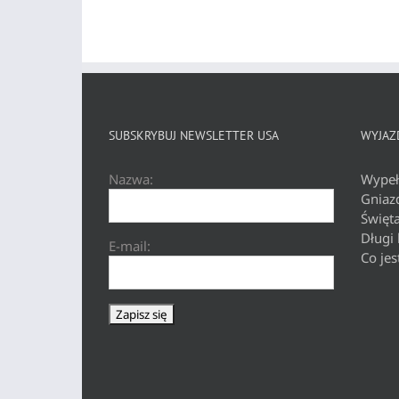
SUBSKRYBUJ NEWSLETTER USA
WYJAZD
Nazwa:
Wypeł
Gniaz
Święt
Długi
E-mail:
Co jes