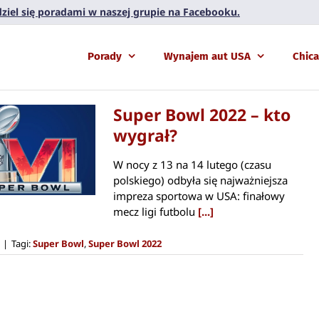
 dziel się poradami w naszej grupie na Facebooku.
Porady
Wynajem aut USA
Chic
Super Bowl 2022 – kto
wygrał?
W nocy z 13 na 14 lutego (czasu
polskiego) odbyła się najważniejsza
impreza sportowa w USA: finałowy
mecz ligi futbolu
[...]
|
Tagi:
Super Bowl
,
Super Bowl 2022